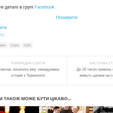
е деталі в групі
Facebook
Поширити
ити
ло.
війн
Сирія
США
ПОПЕРЕДНЯ СТАТТЯ
НАСТУПНА СТ
овелас похилого віку: невидумана
До 20 тисяч гривень 
історія з Тернополя
живуть цигани на 
М ТАКОЖ МОЖЕ БУТИ ЦІКАВО...