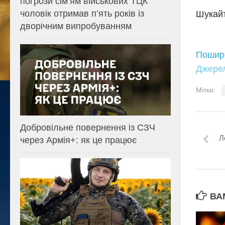
погрози сім’ям військових ТЦК
чоловік отримав п’ять років із
Шукайт
дворічним випробуванням
Пошир
Джере
Мітки:
Добровільне повернення із СЗЧ
Л
через Армія+: як це працює
ВА