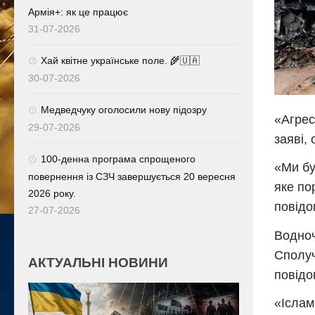
Армія+: як це працює
31-07-2026
Хай квітне українське поле. 🌾🇺🇦
30-07-2026
Медведчуку оголосили нову підозру
«Агрес
29-07-2026
заяві,
100-денна програма спрощеного
«Ми бу
повернення із СЗЧ завершується 20 вересня
яке по
2026 року.
повідо
27-07-2026
Водноч
Сполуч
АКТУАЛЬНІ НОВИНИ
повідо
«Іслам