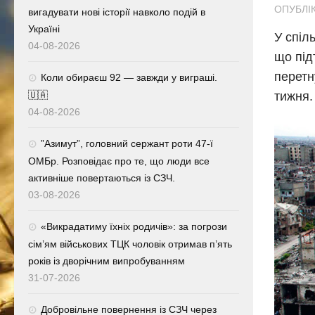
ОПУБЛІК
вигадувати нові історії навколо подій в
Україні
У спіл
04-08-2026
що під
перетн
Коли обираєш 92 — завжди у виграші.
🇺🇦
тижня.
04-08-2026
⁨”Азимут”, головний сержант роти 47-ї
ОМБр. Розповідає про те, що люди все
активніше повертаються із СЗЧ.
03-08-2026
«Викрадатиму їхніх родичів»: за погрози
сім’ям військових ТЦК чоловік отримав п’ять
років із дворічним випробуванням
31-07-2026
Добровільне повернення із СЗЧ через