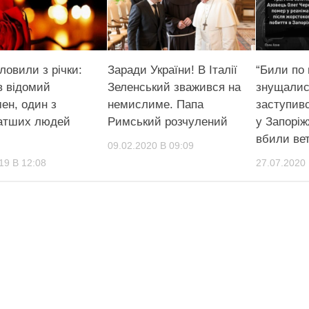
ловили з річки:
Заради України! В Італії
“Били по 
в відомий
Зеленський зважився на
знущалис
ен, один з
немислиме. Папа
заступивс
атших людей
Римський розчулений
у Запоріж
вбили ве
09.02.2020 В 09:09
19 В 12:08
27.07.2020 