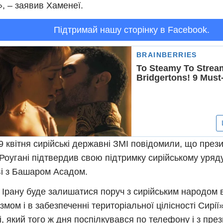
», – заявив Хаменеї.
Підтримай нашу сторінку в Facebook.
9 квітня сирійські державні ЗМІ повідомили, що през
Роугані підтвердив свою підтримку сирійському уряд
і з Башаром Асадом.
 Ірану буде залишатися поруч з сирійським народом в
змом і в забезпеченні територіальної цілісності Сирії»
і, який того ж дня поспілкувався по телефону і з пре