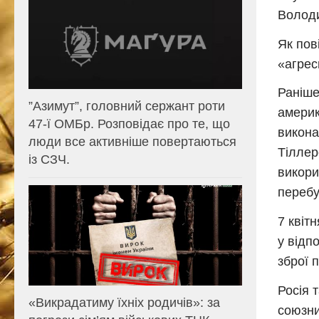
Волод
Як пов
«агрес
Раніше
⁨”Азимут”, головний сержант роти
америк
47-ї ОМБр. Розповідає про те, що
викона
люди все активніше повертаються
Тіллер
із СЗЧ.
викори
перебу
7 квіт
у відп
зброї 
Росія 
«Викрадатиму їхніх родичів»: за
союзни