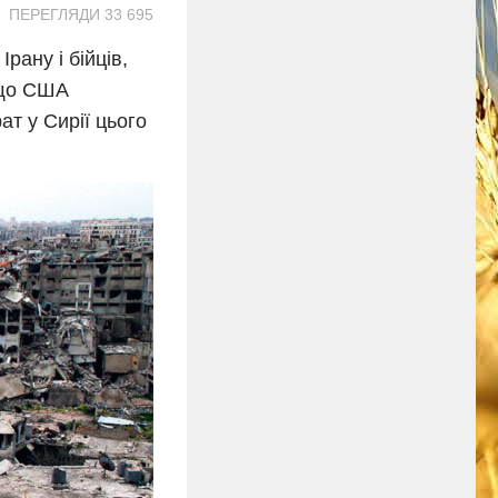
ПЕРЕГЛЯДИ 33 695
рану і бійців,
 що США
ат у Сирії цього