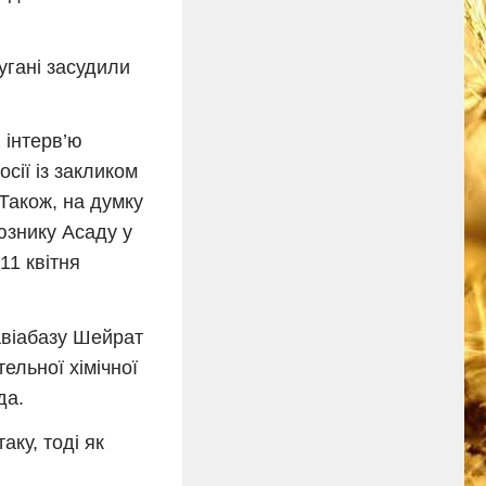
оугані засудили
 інтерв’ю
сії із закликом
 Також, на думку
юзнику Асаду у
11 квітня
авіабазу Шейрат
ельної хімічної
да.
аку, тоді як