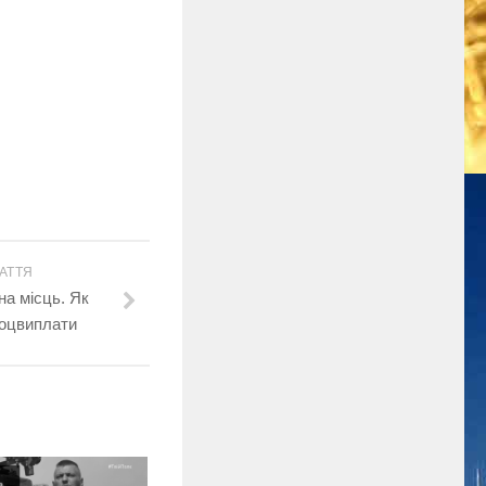
АТТЯ
на місць. Як
соцвиплати