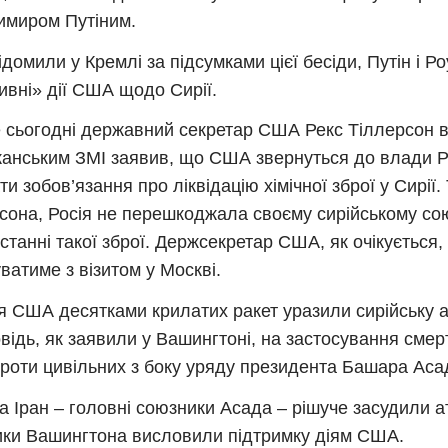
имиром Путіним.
ідомили у Кремлі за підсумками цієї бесіди, Путін і Р
ивні» дії США щодо Сирії.
 сьогодні державний секретар США Рекс Тіллерсон в
анським ЗМІ заявив, що США звернуться до влади Ро
ти зобов’язання про ліквідацію хімічної зброї у Сирії.
сона, Росія не перешкоджала своєму сирійському со
станні такої зброї. Держсекретар США, як очікується, 
ватиме з візитом у Москві.
ня США десятками крилатих ракет уразили сирійську 
овідь, як заявили у Вашингтоні, на застосування смерт
проти цивільних з боку уряду президента Башара Аса
та Іран – головні союзники Асада – рішуче засудили ат
ки Вашингтона висловили підтримку діям США.