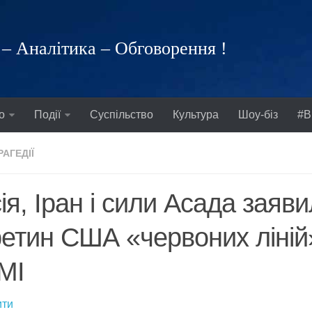
– Аналітика – Обговорення !
о
Події
Суспільство
Культура
Шоу-біз
#В
РАГЕДІЇ
ія, Іран і сили Асада заяв
етин США «червоних ліній»
МІ
ти