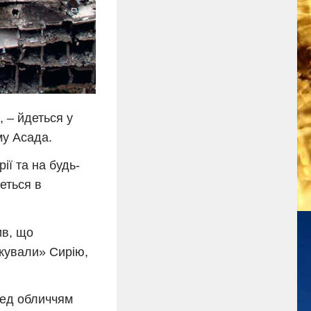
, – йдеться у
му Асада.
ії та на будь-
еться в
ив, що
акували» Сирію,
ред обличчям