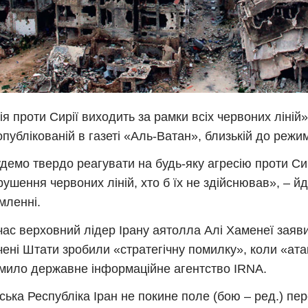
ія проти Сирії виходить за рамки всіх червоних ліній»
 опублікованій в газеті «Аль-Ватан», близькій до режи
демо твердо реагувати на будь-яку агресію проти Сир
рушення червоних ліній, хто б їх не здійснював», – йд
мленні.
ас верховний лідер Ірану аятолла Алі Хаменеї заяв
ені Штати зробили «стратегічну помилку», коли «ат
мило державне інформаційне агентство IRNA.
ська Республіка Іран не покине поле (бою – ред.) пе