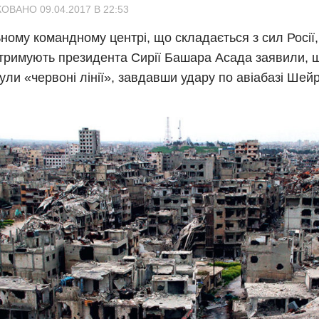
ОВАНО 09.04.2017 В 22:53
ьному командному центрі, що складається з сил Росії, І
тримують президента Сирії Башара Асада заявили,
ули «червоні лінії», завдавши удару по авіабазі Шейр