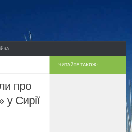
ійна
ЧИТАЙТЕ ТАКОЖ:
или про
 у Сирії