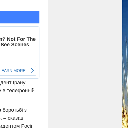
идент Ірану
у в телефонній
 боротьбі з
, – сказав
зидентом Росії