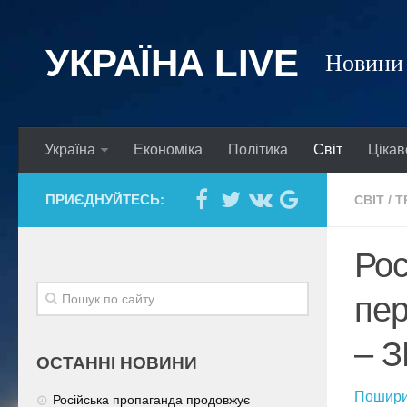
УКРАЇНА LIVE
Новини 
Україна
Економіка
Політика
Світ
Цікав
ПРИЄДНУЙТЕСЬ:
СВІТ
/
Т
Рос
пер
– З
ОСТАННІ НОВИНИ
Пошири
Російська пропаганда продовжує