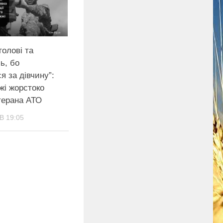
голові та
ь, бо
я за дівчину”:
жі жорстоко
терана АТО
В 19:05