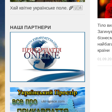
Хай квітне українське поле. 🌾🇺🇦
Тіло ви
НАШІ ПАРТНЕРИ
Загину
бізнесм
найбаг
країни
01.09.20