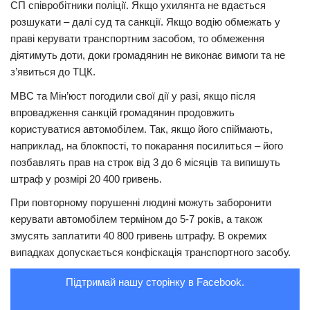
СП співробітники поліції. Якщо ухилянта не вдається
Трагедії
розшукати – далі суд та санкції. Якщо водію обмежать у
праві керувати транспортним засобом, то обмеження
Курйози
діятимуть доти, доки громадянин не виконає вимоги та не
Суспільство
з’явиться до ТЦК.
Культура
МВС та Мін’юст погодили свої дії у разі, якщо після
впровадження санкцій громадянин продовжить
Шоу-біз
користуватися автомобілем. Так, якщо його спіймають,
#Війна
наприклад, на блокпості, то покарання посилиться – його
позбавлять прав на строк від 3 до 6 місяців та випишуть
штраф у розмірі 20 400 гривень.
При повторному порушенні людині можуть заборонити
керувати автомобілем терміном до 5-7 років, а також
змусять заплатити 40 800 гривень штрафу. В окремих
випадках допускається конфіскація транспортного засобу.
Підтримай нашу сторінку в Facebook.