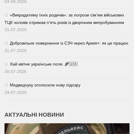
03-08-2026
«Викрадатиму їхніх родичів»: за погрози сім’ям військових
ТЦК чоловік отримав п’ять років із дворічним випробуванням
31-07-2026
Добровільне повернення із СЗЧ через Армія+: як це працює
31-07-2026
Хай квітне українське поле. 🌾🇺🇦
30-07-2026
Медведчуку оголосили нову підозру
29-07-2026
АКТУАЛЬНІ НОВИНИ