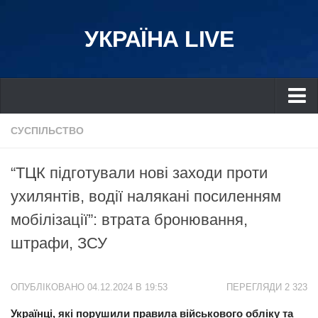
УКРАЇНА LIVE
Україна
СУСПІЛЬСТВО
Київ
“ТЦК підготували нові заходи проти
Дніпро
ухилянтів, водії налякані посиленням
Львів
мобілізації”: втрата бронювання,
Івано-Франківськ
штрафи, ЗСУ
Харків
Донбас
ОПУБЛІКОВАНО 04.12.2024 В 19:53
ПЕРЕГЛЯДИ 2 323
Одеса
Українці, які порушили правила військового обліку та
Схід