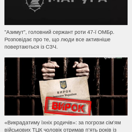
⁨”Азимут”, головний сержант роти 47-ї ОМБр.
Розповідає про те, що люди все активніше
повертаються із СЗЧ.
«Викрадатиму їхніх родичів»: за погрози сім’ям
військових ТЦК чоловік отримав п’ять років із