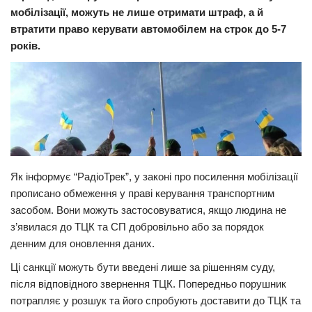
мобілізації, можуть не лише отримати штраф, а й
Прикарпаття
втратити право керувати автомобілем на строк до 5-7
Економіка
років.
Політика
Світ
Цікаво
Наука
Технології
Як інформує “РадіоТрек”, у законі про посилення мобілізації
прописано обмеження у праві керування транспортним
Історії
засобом. Вони можуть застосовуватися, якщо людина не
Рецепти
з’явилася до ТЦК та СП добровільно або за порядок
Привітання
денним для оновлення даних.
Здоров’я
Ці санкції можуть бути введені лише за рішенням суду,
після відповідного звернення ТЦК. Попередньо порушник
Події
потрапляє у розшук та його спробують доставити до ТЦК та
Кримінал