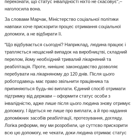
переконати, що статус інвалідності ніхто не скасовує”,–
наголосила вона.
За словами Марчак, Міністерство соціальної політики
навпаки хоче прискорити процес отримання соціальної
допомоги, а не відбирати її.
“Що відбувається сьогодні? Наприклад, людина працює і
трапляється нещасний випадок на виробництві, складний
перелом, йому необхідний тривалий лікарняний та
реабілітація. Проте, нинішнє законодавство дозволяє
перебувати на лікарняному до 120 днів. Після цього
роботодавець має право звільнити працівника та
припиняються будь-які виплати. Єдиний спосіб отримати
підтримку від держави – оформити статус особи з
інвалідністю, адже лише після цього людина знову отримує
допомогу. І йдеться не лише про виплати, а й про надання
допоміжних засобів реабілітації, протезування, догляду.
Логіка реформи, яку ми розробили, це суттєво прискорити
всю цю допомогу, не чекати, доки людина отримає статус