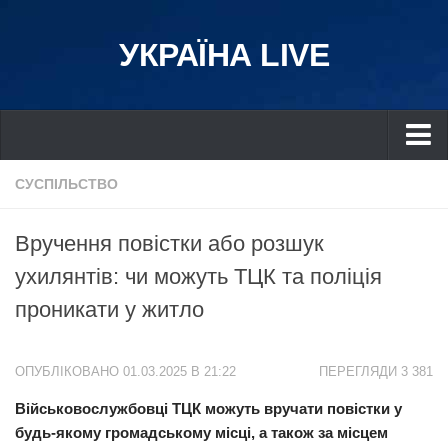
УКРАЇНА LIVE
Україна
СУСПІЛЬСТВО
Київ
Вручення повістки або розшук
Дніпро
ухилянтів: чи можуть ТЦК та поліція
Львів
проникати у житло
Івано-Франківськ
Харків
ОПУБЛІКОВАНО 01.03.2025 В 21:22
ПЕРЕГЛЯДИ 3 381
Донбас
Військовослужбовці ТЦК можуть вручати повістки у
Одеса
будь-якому громадському місці, а також за місцем
Схід