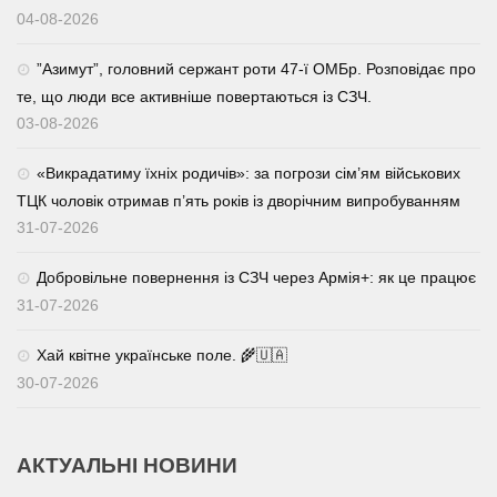
04-08-2026
⁨”Азимут”, головний сержант роти 47-ї ОМБр. Розповідає про
те, що люди все активніше повертаються із СЗЧ.
03-08-2026
«Викрадатиму їхніх родичів»: за погрози сім’ям військових
ТЦК чоловік отримав п’ять років із дворічним випробуванням
31-07-2026
Добровільне повернення із СЗЧ через Армія+: як це працює
31-07-2026
Хай квітне українське поле. 🌾🇺🇦
30-07-2026
АКТУАЛЬНІ НОВИНИ