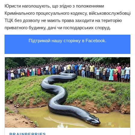
Юристи наголошують, що згідно з положеннями
Трагедії
Кримінального процесуального кодексу, військовослужбовці
Курйози
ТЦК без дозволу не мають права заходити на територію
приватного будинку, дачі чи господарських споруд.
Суспільство
Підтримай нашу сторінку в Facebook.
Культура
Шоу-біз
#Війна