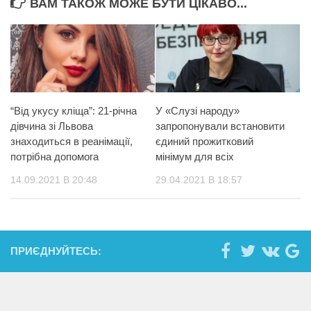
ВАМ ТАКОЖ МОЖЕ БУТИ ЦІКАВО...
“Від укусу кліща”: 21-річна
У «Слузі народу»
дівчина зі Львова
запропонували встановити
знаходиться в реанімації,
єдиний прожитковий
потрібна допомога
мінімум для всіх
14.09.2021 В 20:48
29.04.2021 В 18:57
ПРИЄДНУЙТЕСЬ: