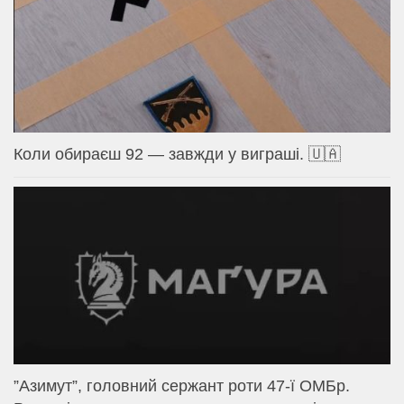
Коли обираєш 92 — завжди у виграші. 🇺🇦
⁨”Азимут”, головний сержант роти 47-ї ОМБр.