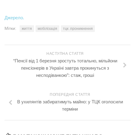
Джерело.
Мітки:
життя
мобілізація
тцк .проникнення
НАСТУПНА СТАТТЯ
“Пенсії від 1 березня зростуть тотально, мільйони
пенсіонерів в Україні завтра прокинуться з
несподіванкою”: стаж, гроші
ПОПЕРЕДНЯ СТАТТЯ
В ухилянтів забиратимуть майно: у ТЦК оголосили
терміни