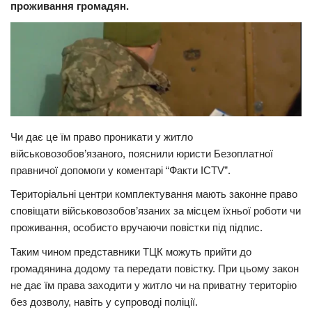
проживання громадян.
Прикарпаття
Економіка
Політика
Світ
Цікаво
Чи дає це їм право проникати у житло
Наука
військовозобов’язаного, пояснили юристи Безоплатної
правничої допомоги у коментарі “Факти ICTV”.
Технології
Історії
Територіальні центри комплектування мають законне право
сповіщати військовозобов’язаних за місцем їхньої роботи чи
Рецепти
проживання, особисто вручаючи повістки під підпис.
Привітання
Таким чином представники ТЦК можуть прийти до
Здоров’я
громадянина додому та передати повістку. При цьому закон
не дає їм права заходити у житло чи на приватну територію
Події
без дозволу, навіть у супроводі поліції.
Кримінал