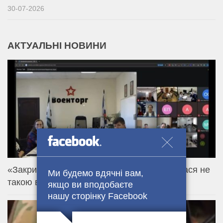
30-07-2026
АКТУАЛЬНІ НОВИНИ
«Закрита» нарада Міноборони рф виявилася не
Ми будемо вдячні вам,
такою вже закритою
якщо ви вподобаєте
нашу сторінку Facebook