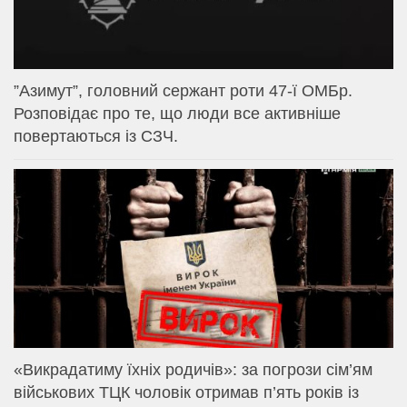
⁨”Азимут”, головний сержант роти 47-ї ОМБр.
Розповідає про те, що люди все активніше
повертаються із СЗЧ.
«Викрадатиму їхніх родичів»: за погрози сім’ям
військових ТЦК чоловік отримав п’ять років із