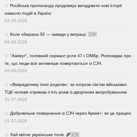
Російська пропаганда продовжує вигадувати нові історії
навколо подій в Україні
04-08-2026
Коли обираєш 92 — завжди у виграші. 🇺🇦
04-08-2026
⁨”Азимут”, головний сержант роти 47-ї ОМБр. Розповідає про
те, що люди все активніше повертаються із СЗЧ.
03-08-2026
«Викрадатиму їхніх родичів»: за погрози сім’ям військових
ТЦК чоловік отримав п’ять років із дворічним випробуванням
31-07-2026
Добровільне повернення із СЗЧ через Армія+: як це працює
31-07-2026
Хай квітне українське поле. 🌾🇺🇦