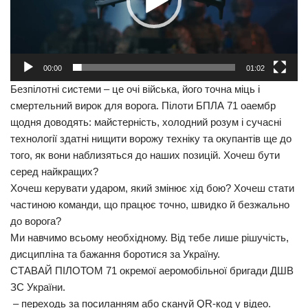
Прикарпаття
Економіка
Політика
00:00
01:02
Безпілотні системи – це очі війська, його точна міць і
Світ
смертельний вирок для ворога. Пілоти БПЛА 71 оаембр
Цікаво
щодня доводять: майстерність, холодний розум і сучасні
технології здатні нищити ворожу техніку та окупантів ще до
Наука
того, як вони наблизяться до наших позицій. Хочеш бути
Технології
серед найкращих?
Хочеш керувати ударом, який змінює хід бою? Хочеш стати
Історії
частиною команди, що працює точно, швидко й безжально
Рецепти
до ворога?
Привітання
Ми навчимо всьому необхідному. Від тебе лише рішучість,
дисципліна та бажання боротися за Україну.
Здоров’я
СТАВАЙ ПІЛОТОМ 71 окремої аеромобільної бригади ДШВ
Події
ЗС України.
– переходь за посиланням або скануй QR-код у відео.
Кримінал