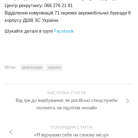
Центр рекрутингу: 066 276 21 81
Трагедії
Відділення комунікацій 71 окремої аеромобільної бригади 8
Курйози
корпусу ДШВ ЗС України.
Суспільство
Шукайте деталі в групі
Facebook
Культура
Шоу-біз
#Війна
Мітки:
мобілізація
україна
НАСТУПНА СТАТТЯ
Від гри до вербування: як російські спецслужби
полюють на підлітків онлайн
ПОПЕРЕДНЯ СТАТТЯ
«Я відчуваю себе на своєму місці»