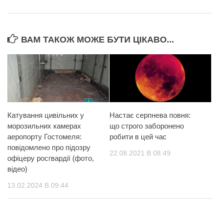
ВАМ ТАКОЖ МОЖЕ БУТИ ЦІКАВО...
Катування цивільних у
Настає серпнева повня:
морозильних камерах
що строго заборонено
аеропорту Гостомеля:
робити в цей час
повідомлено про підозру
22.08.2021 В 08:49
офіцеру росгвардії (фото,
відео)
13.02.2024 В 09:44