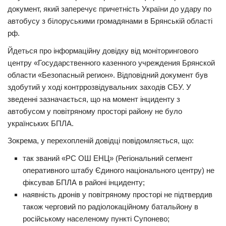
документ, який заперечує причетність України до удару по
Прикарпаття
автобусу з білоруськими громадянами в Брянській області
Економіка
рф.
Йдеться про інформаційну довідку від моніторингового
Політика
центру «Государственного казенного учреждения Брянской
Світ
области «Безопасный регион». Відповідний документ був
здобутий у ході контррозвідувальних заходів СБУ. У
Цікаво
зведенні зазначається, що на момент інциденту з
Наука
автобусом у повітряному просторі району не було
українських БПЛА.
Технології
Історії
Зокрема, у перехопленій довідці повідомляється, що:
Рецепти
так званий «РС ОШ ЕНЦ» (Регіональний сегмент
оперативного штабу Єдиного національного центру) не
Привітання
фіксував БПЛА в районі інциденту;
Здоров’я
наявність дронів у повітряному просторі не підтвердив
також черговий по радіолокаційному батальйону в
Події
російському населеному пункті Супонево;
Кримінал