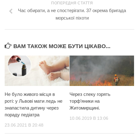
ПОПЕРЕДНЯ СТАТТЯ
Час обирати, а не спостерігати. 37 окрема бригада
морської піхоти
ВАМ ТАКОЖ МОЖЕ БУТИ ЦІКАВО...
Не було живого місця в
Через спеку горять
роті: у Львові мати ледь не
торф’яники на
знапастила дитину через
Житомирщині.
пораду педіатра
10.06.2019 В 13:06
23.06.2021 В 20:48