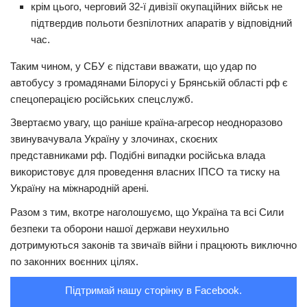
крім цього, черговий 32-ї дивізії окупаційних військ не
Трагедії
підтвердив польоти безпілотних апаратів у відповідний
час.
Курйози
Таким чином, у СБУ є підстави вважати, що удар по
Суспільство
автобусу з громадянами Білорусі у Брянській області рф є
Культура
спецоперацією російських спецслужб.
Шоу-біз
Звертаємо увагу, що раніше країна-агресор неодноразово
звинувачувала Україну у злочинах, скоєних
#Війна
представниками рф. Подібні випадки російська влада
використовує для проведення власних ІПСО та тиску на
Україну на міжнародній арені.
Разом з тим, вкотре наголошуємо, що Україна та всі Сили
безпеки та оборони нашої держави неухильно
дотримуються законів та звичаїв війни і працюють виключно
по законних воєнних цілях.
Підтримай нашу сторінку в Facebook.