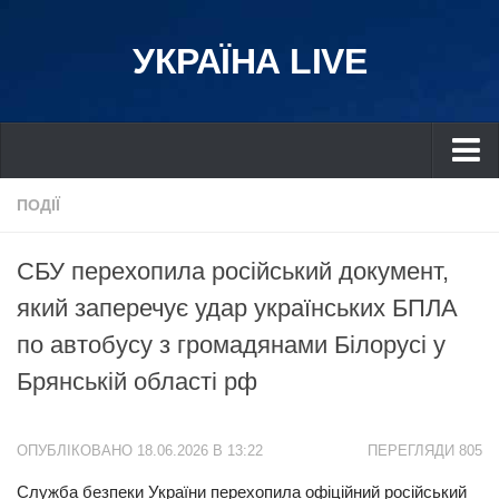
УКРАЇНА LIVE
Україна
ПОДІЇ
Київ
СБУ перехопила російський документ,
Дніпро
який заперечує удар українських БПЛА
Львів
по автобусу з громадянами Білорусі у
Івано-Франківськ
Брянській області рф
Харків
Донбас
ОПУБЛІКОВАНО 18.06.2026 В 13:22
ПЕРЕГЛЯДИ 805
Одеса
Служба безпеки України перехопила офіційний російський
Схід