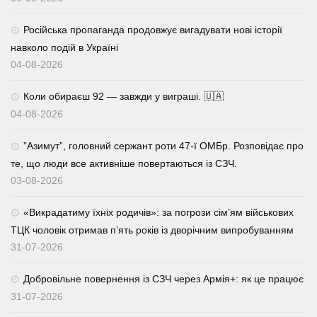
Російська пропаганда продовжує вигадувати нові історії
навколо подій в Україні
04-08-2026
Коли обираєш 92 — завжди у виграші. 🇺🇦
04-08-2026
⁨”Азимут”, головний сержант роти 47-ї ОМБр. Розповідає про
те, що люди все активніше повертаються із СЗЧ.
03-08-2026
«Викрадатиму їхніх родичів»: за погрози сім’ям військових
ТЦК чоловік отримав п’ять років із дворічним випробуванням
31-07-2026
Добровільне повернення із СЗЧ через Армія+: як це працює
31-07-2026