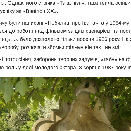
рі. Однак, його стрічка «Така пізня, така тепла осінь
 успіху як «Вавілон ХХ».
-му були написані «Небилиці про Івана», а у 1984-му
вся до роботи над фільмом за цим сценарієм, та пос
иць…» було дозволено тільки восени 1986 року. На 
хворобу, розпочати зйомки фільму він так і не зміг.
ні потрясіння, заборони творчих задумів, «табу» на ф
ю роль у долі молодого актора. 3 серпня 1987 року І