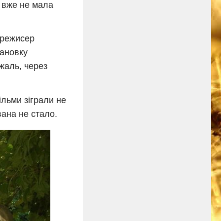
» вже не мала
 режисер
тановку
жаль, через
ільми зіграли не
вана не стало.