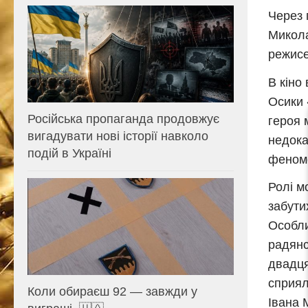
Через 
Микола
режисе
В кіно
Осики 
Російська пропаганда продовжує
героя 
вигадувати нові історії навколо
недока
подій в Україні
феноме
Ролі м
забути
Особли
радянс
двадця
сприял
Коли обираєш 92 — завжди у
Івана 