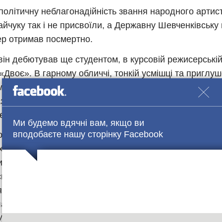
політичну неблагонадійність звання народного артист
йчуку так і не присвоїли, а Державну Шевченківську 
р отримав посмертно.
 він дебютував ще студентом, в курсовій режисерській
«Двоє». В гарному обличчі, тонкій усмішці та приглу
молодого Миколайчука не можна непомітити якоїсь та
заності, глибини – тих рис, які ляжуть через 2-3 роки
на особистості великого актора.
Ми будемо вдячні вам, якщо ви
вподобаєте нашу сторінку Facebook
олодого Тараса Шевченка у фільмі «Сон» та Івана Па
х предків» одразу принесли Миколайчукові загальне 
во кінострічка «Тіні забутих предків», яка здобула б
ьких та зарубіжних призів та нагород, й була визнан
ти найкращих картин світу. Безперечно, успіхові цьо
а участь у ньому талановитих митців та, передусім,
Миколайчука.