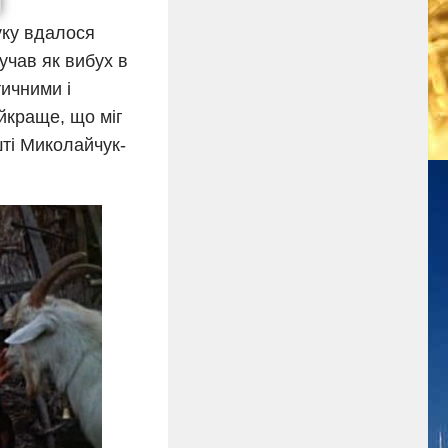
уку вдалося
учав як вибух в
ичними і
йкраще, що міг
ті Миколайчук-