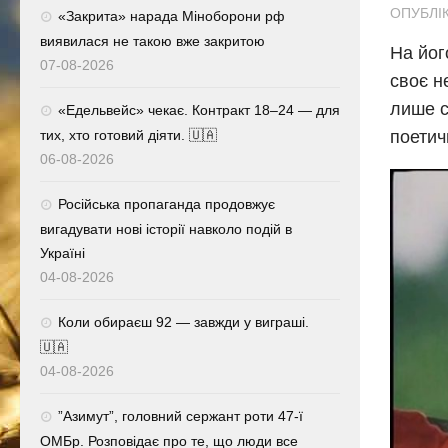
ОПУБЛІК
«Закрита» нарада Міноборони рф
виявилася не такою вже закритою
На йог
07-08-2026
своє н
лише с
«Едельвейс» чекає. Контракт 18–24 — для
тих, хто готовий діяти. 🇺🇦
поетич
06-08-2026
Російська пропаганда продовжує
вигадувати нові історії навколо подій в
Україні
04-08-2026
Коли обираєш 92 — завжди у виграші.
🇺🇦
04-08-2026
⁨”Азимут”, головний сержант роти 47-ї
ОМБр. Розповідає про те, що люди все