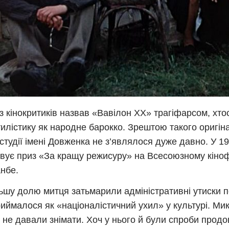
із кінокритиків назвав «Вавілон ХХ» трагіфарсом, хто
тилістику як народне барокко. Зрештою такого оригі
остудії імені Довженка не з’являлося дуже давно. У 19
вує приз «За кращу режисуру» на Всесоюзному кіно
нбе.
шу долю митця затьмарили адміністративні утиски по
иймалося як «націоналістичний ухил» у культурі. Ми
 не давали знімати. Хоч у нього й були спроби продо