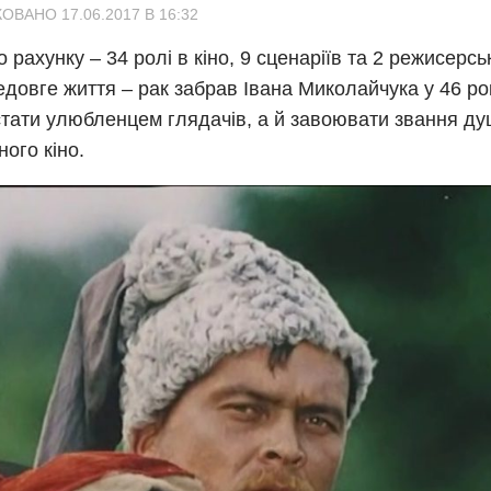
ОВАНО 17.06.2017 В 16:32
о рахунку – 34 ролі в кіно, 9 сценаріїв та 2 режисерсь
едовге життя – рак забрав Івана Миколайчука у 46 рок
тати улюбленцем глядачів, а й завоювати звання душ
ного кіно.