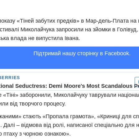
показу «Тіней забутих предків» в Мар-дель-Плата на
стивалі Миколайчука запросили на зйомки в Голівуд, 
ька влада не випустила Івана.
Підтримай нашу сторінку в Facebook.
е «Тіні» заборонили, Миколайчуку таврували націонал
или від творчого процесу.
аними» стають «Пропала грамота», «Криниці для сп
. Далі – відмова від ролі, написаної спеціально для 
о птаху з чорною ознакою».