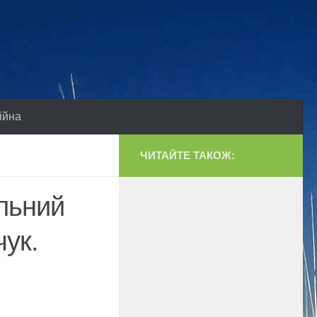
ійна
ЧИТАЙТЕ ТАКОЖ:
альний
чук.