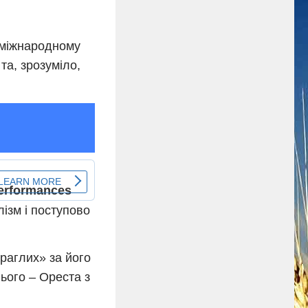
 міжнародному
та, зрозуміло,
ізм і поступово
раглих» за його
нього – Ореста з