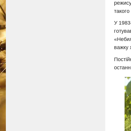
режису
такого
У 1983
готува
«Небил
важку 
Постій
останн