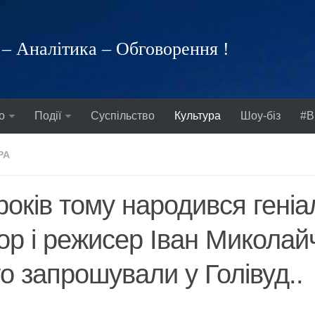
– Аналітика – Обговорення !
о
Події
Суспільство
Культура
Шоу-біз
#В
РА
років тому народився гені
ор і режисер Іван Миколай
о запрошували у Голівуд..