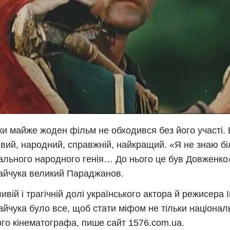
оки майже жоден фільм не обходився без його участі. 
вий, народний, справжній, найкращий. «Я не знаю б
ального народного генія… До нього це був Довженко»
йчука великий Параджанов.
ивій і трагічній долі українського актора й режисера 
йчука було все, щоб стати міфом не тільки національ
ого кінематографа, пише сайт 1576.com.ua.