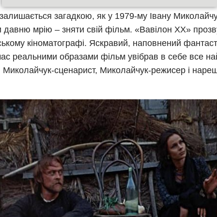
 залишається загадкою, як у 1979-му Івану Миколайч
и давню мрію – зняти свій фільм. «Вавілон ХХ» прозв
ському кіноматографі. Яскравий, наповнений фантаст
ас реальними образами фільм увібрав в себе все на
и Миколайчук-сценарист, Миколайчук-режисер і нареш