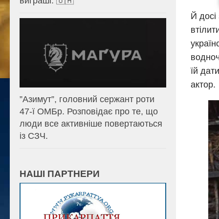
виграші. 🇺🇦
Й досі
втілит
україн
водноч
їй дат
актор.
⁨”Азимут”, головний сержант роти
47-ї ОМБр. Розповідає про те, що
люди все активніше повертаються
із СЗЧ.
НАШІ ПАРТНЕРИ