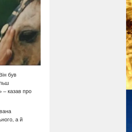
Він був
ільш
 – казав про
Івана
ного, а й