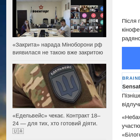
Після 
кінофе
радянс
«Закрита» нарада Міноборони рф
виявилася не такою вже закритою
Пізніш
відлуч
«Едельвейс» чекає. Контракт 18–
«Небаж
24 — для тих, хто готовий діяти.
участю
🇺🇦
«Білог