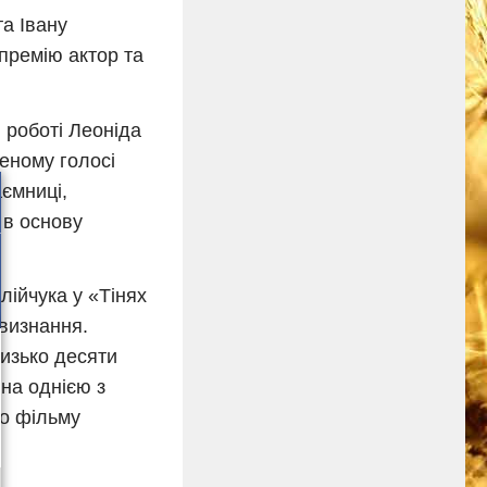
а Івану
премію актор та
 роботі Леоніда
шеному голосі
ємниці,
, в основу
лійчука у «Тінях
визнання.
лизько десяти
ана однією з
го фільму