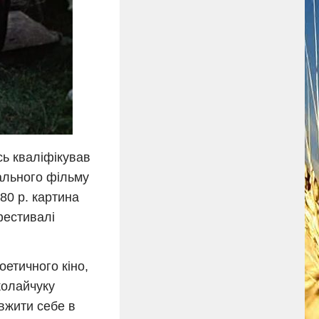
сь кваліфікував
нального фільму
80 р. картина
фестивалі
етичного кіно,
колайчуку
вжити себе в