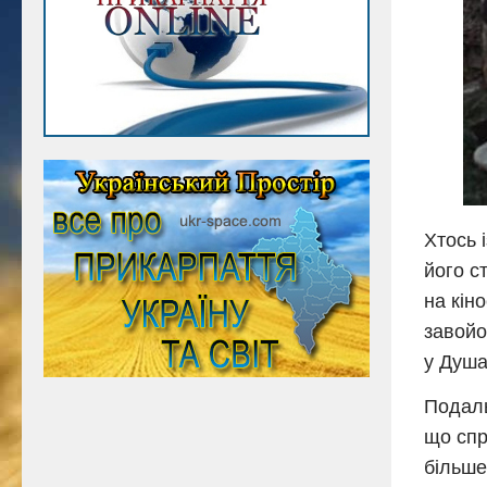
Хтось 
його с
на кін
завойо
у Душа
Подаль
що спр
більше