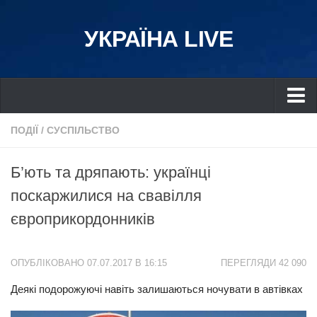
УКРАЇНА LIVE
Україна
ПОДІЇ
/
СУСПІЛЬСТВО
Київ
Б’ють та дряпають: українці
Дніпро
поскаржилися на свавілля
Львів
європрикордонників
Івано-Франківськ
Харків
ОПУБЛІКОВАНО 07.07.2017 В 16:15
ПЕРЕГЛЯДИ 42 090
Донбас
Деякі подорожуючі навіть залишаються ночувати в автівках
Одеса
Схід