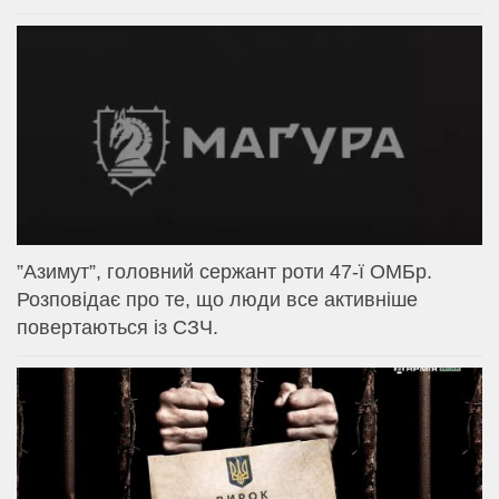
⁨”Азимут”, головний сержант роти 47-ї ОМБр.
Розповідає про те, що люди все активніше
повертаються із СЗЧ.