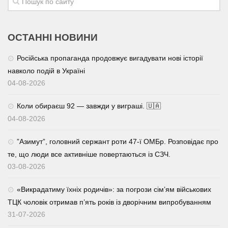
ОСТАННІ НОВИНИ
Російська пропаганда продовжує вигадувати нові історії
навколо подій в Україні
04-08-2026
Коли обираєш 92 — завжди у виграші. 🇺🇦
04-08-2026
⁨”Азимут”, головний сержант роти 47-ї ОМБр. Розповідає про
те, що люди все активніше повертаються із СЗЧ.
03-08-2026
«Викрадатиму їхніх родичів»: за погрози сім’ям військових
ТЦК чоловік отримав п’ять років із дворічним випробуванням
31-07-2026