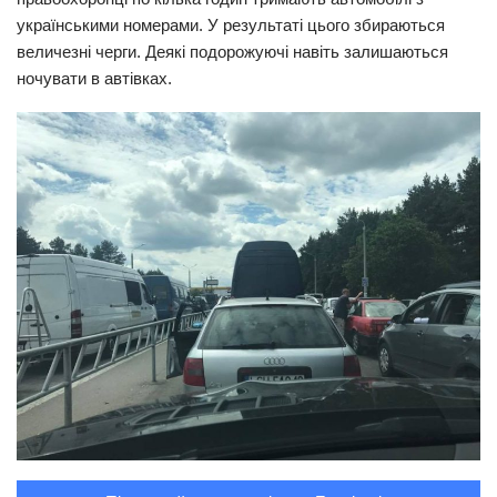
українськими номерами. У результаті цього збираються
Трагедії
величезні черги. Деякі подорожуючі навіть залишаються
Курйози
ночувати в автівках.
Суспільство
Культура
Шоу-біз
#Війна