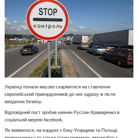
Прикарпаття
Економіка
Політика
Світ
Цікаво
Наука
Технології
Історії
Українці почали масово скаржитися на ставлення
європейський прикордонників до них одразу ж після
Рецепти
введення безвізу.
Привітання
Відповідний пост зробив киянин Руслан Крамаренко в
Здоров’я
соціальній мережі facebook.
Події
Як виявилося, на кордоні з боку Угорщини та Польщі
Кримінал
правоохоронці по кілька годин тримають автомобілі з