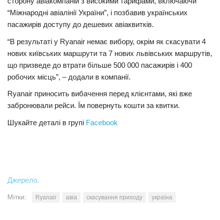
сторону авіакомпаній з високими тарифами, включаючи
“Міжнародні авіалінії України”, і позбавив українських
Трагедії
пасажирів доступу до дешевих авіаквитків.
Курйози
“В результаті у Ryanair немає вибору, окрім як скасувати 4
Суспільство
нових київських маршрути та 7 нових львівських маршрутів,
що призведе до втрати більше 500 000 пасажирів і 400
Культура
робочих місць”, – додали в компанії.
Шоу-біз
Ryanair приносить вибачення перед клієнтами, які вже
#Війна
забронювали рейси. Їм повернуть кошти за квитки.
Шукайте деталі в групі
Facebook
Джерело.
Мітки:
Ryanair
авіа
скасування приходу
україна