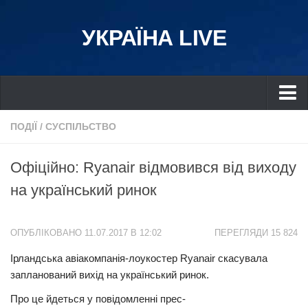
УКРАЇНА LIVE
Україна
ПОДІЇ
/
СУСПІЛЬСТВО
Київ
Офіційно: Ryanair відмовився від виходу
Дніпро
на український ринок
Львів
Івано-Франківськ
ОПУБЛІКОВАНО 11.07.2017 В 12:02
ПЕРЕГЛЯДИ 15 824
Харків
Ірландська авіакомпанія-лоукостер Ryanair скасувала
Донбас
запланований вихід на український ринок.
Одеса
Про це йдеться у повідомленні прес-
Схід