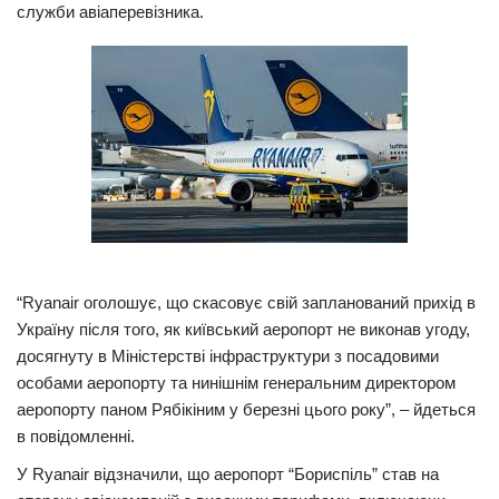
служби авіаперевізника.
Прикарпаття
Економіка
Політика
Світ
Цікаво
Наука
Технології
“Ryanair оголошує, що скасовує свій запланований прихід в
Історії
Україну після того, як київський аеропорт не виконав угоду,
Рецепти
досягнуту в Міністерстві інфраструктури з посадовими
особами аеропорту та нинішнім генеральним директором
Привітання
аеропорту паном Рябікіним у березні цього року”, – йдеться
Здоров’я
в повідомленні.
Події
У Ryanair відзначили, що аеропорт “Бориспіль” став на
Кримінал