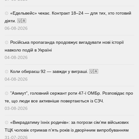
«Едельвейс» чекає. Контракт 18–24 — для тих, хто готовий
діяти. 🇺🇦
06-08-2026
Російська пропаганда продовжує вигадувати нові історії
навколо подій в Україні
04-08-2026
Коли обираєш 92 — завжди у виграші. 🇺🇦
04-08-2026
⁨”Азимут”, головний сержант роти 47-ї ОМБр. Розповідає про
те, що люди все активніше повертаються із СЗЧ.
03-08-2026
«Викрадатиму їхніх родичів»: за погрози сім’ям військових
ТЦК чоловік отримав п’ять років із дворічним випробуванням
31-07-2026