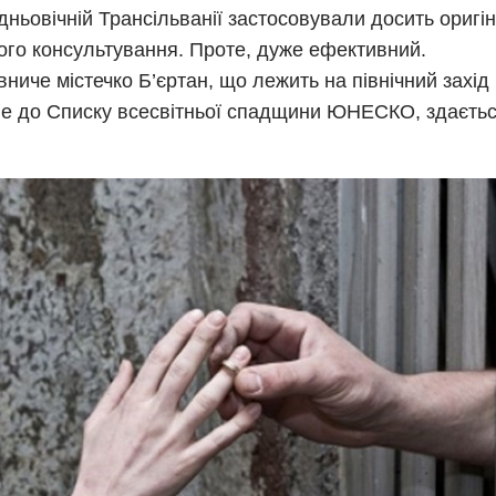
дньовічній Трансільванії застосовували досить оригі
ого консультування. Проте, дуже ефективний.
ниче містечко Б’єртан, що лежить на північний захід 
е до Списку всесвітньої спадщини ЮНЕСКО, здається