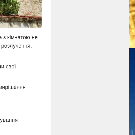
а з кімнатою не
і розлучення,
и свої
 вирішення
нування