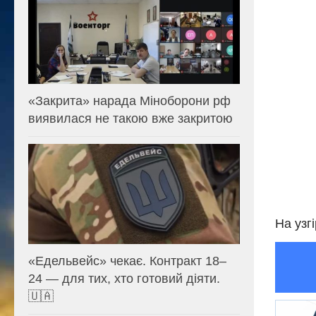
«Закрита» нарада Міноборони рф
виявилася не такою вже закритою
На узг
«Едельвейс» чекає. Контракт 18–
24 — для тих, хто готовий діяти.
🇺🇦