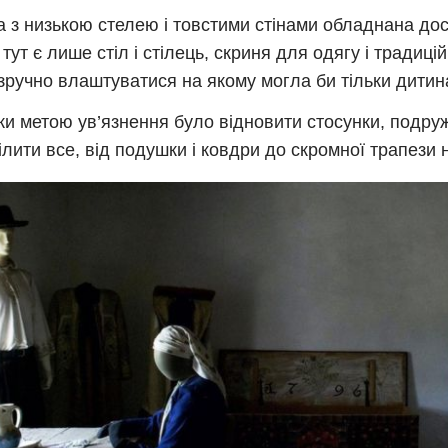
а з низькою стелею і товстими стінами обладнана дос
 тут є лише стіл і стілець, скриня для одягу і традиці
 зручно влаштуватися на якому могла би тільки дитин
ки метою ув’язнення було відновити стосунки, подр
ілити все, від подушки і ковдри до скромної трапези н