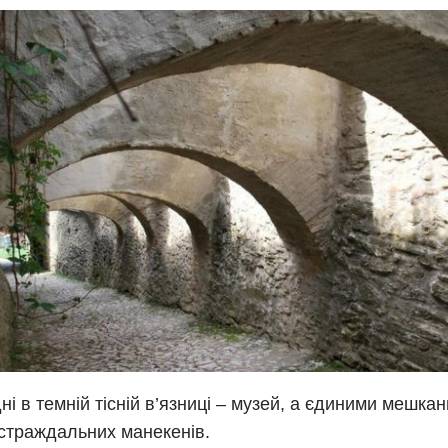
ні в темній тісній в’язниці – музей, а єдиними мешка
страждальних манекенів.