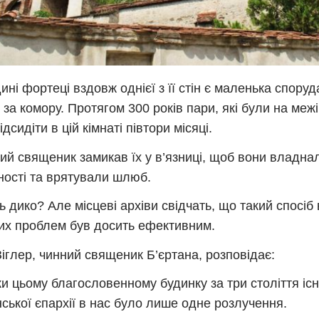
ині фортеці вздовж однієї з її стін є маленька споруд
 за комору. Протягом 300 років пари, які були на меж
дсидіти в цій кімнаті півтори місяці.
ий священик замикав їх у в’язниці, щоб вони владнал
ності та врятували шлюб.
ь дико? Але місцеві архіви свідчать, що такий спосіб
их проблем був досить ефективним.
іглер, чинний священик Б’єртана, розповідає:
и цьому благословенному будинку за три століття іс
нської єпархії в нас було лише одне розлучення.