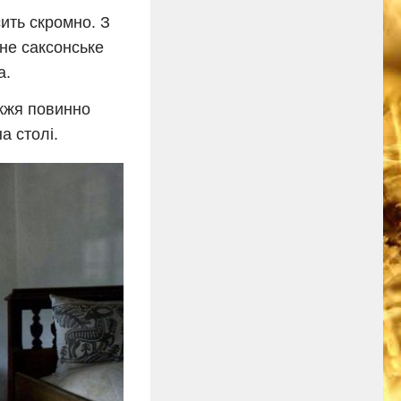
ить скромно. З
йне саксонське
а.
ужжя повинно
а столі.