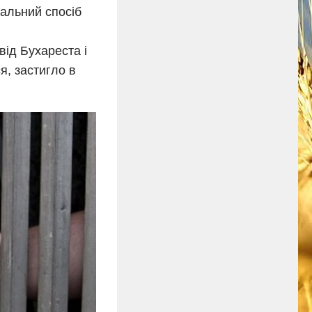
нальний спосіб
від Бухареста і
, застигло в