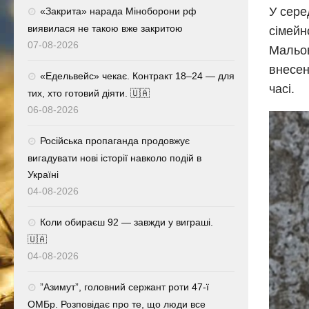
У сере
«Закрита» нарада Міноборони рф
виявилася не такою вже закритою
сімейн
07-08-2026
Мальов
внесен
«Едельвейс» чекає. Контракт 18–24 — для
часі.
тих, хто готовий діяти. 🇺🇦
06-08-2026
Російська пропаганда продовжує
вигадувати нові історії навколо подій в
Україні
04-08-2026
Коли обираєш 92 — завжди у виграші.
🇺🇦
04-08-2026
⁨”Азимут”, головний сержант роти 47-ї
ОМБр. Розповідає про те, що люди все