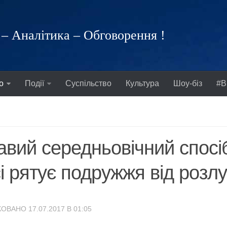
– Аналітика – Обговорення !
о
Події
Суспільство
Культура
Шоу-біз
#В
авий середньовічний спосі
і рятує подружжя від розл
ОВАНО 17.07.2017 В 01:05