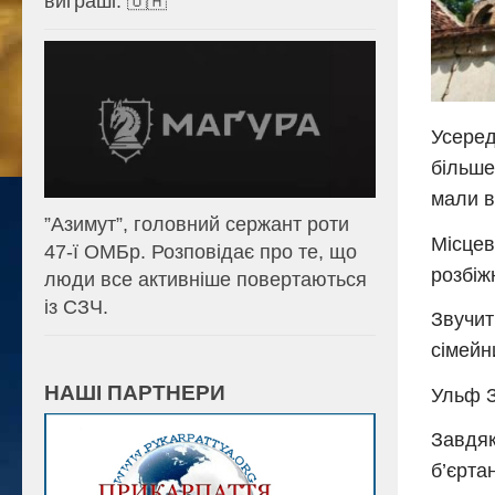
виграші. 🇺🇦
Усеред
більше
мали ві
⁨”Азимут”, головний сержант роти
Місцев
47-ї ОМБр. Розповідає про те, що
розбіж
люди все активніше повертаються
із СЗЧ.
Звучит
сімейн
НАШІ ПАРТНЕРИ
Ульф З
Завдяк
б’єрта