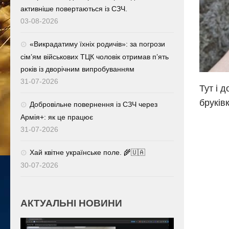
активніше повертаються із СЗЧ.
03-08-2026
«Викрадатиму їхніх родичів»: за погрози
сім’ям військових ТЦК чоловік отримав п’ять
років із дворічним випробуванням
31-07-2026
Тут і 
бруків
Добровільне повернення із СЗЧ через
Армія+: як це працює
31-07-2026
Хай квітне українське поле. 🌾🇺🇦
30-07-2026
АКТУАЛЬНІ НОВИНИ