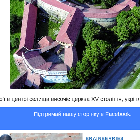
ір’ї в центрі селища височіє церква XV століття, укрі
Підтримай нашу сторінку в Facebook.