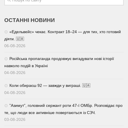
ОСТАННІ НОВИНИ
«Едельвейс» чекає. Контракт 18–24 — для тих, хто готовий
діяти. 🇺🇦
06-08-2026
Російська пропаганда продовжує вигадувати нові історії
навколо подій в Україні
04-08-2026
Коли обираєш 92 — завжди у виграші. 🇺🇦
04-08-2026
⁨”Азимут”, головний сержант роти 47-ї ОМБр. Розповідає про
те, що люди все активніше повертаються із СЗЧ.
03-08-2026