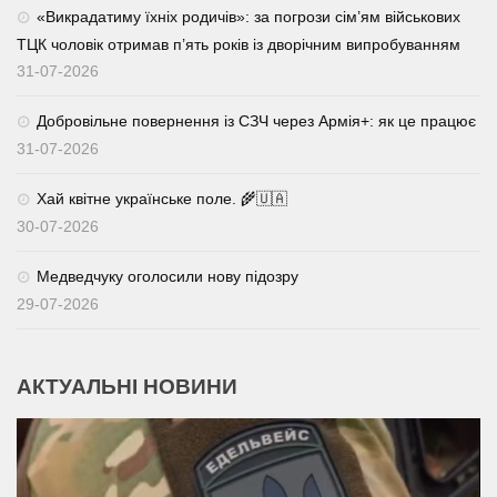
«Викрадатиму їхніх родичів»: за погрози сім’ям військових
ТЦК чоловік отримав п’ять років із дворічним випробуванням
31-07-2026
Добровільне повернення із СЗЧ через Армія+: як це працює
31-07-2026
Хай квітне українське поле. 🌾🇺🇦
30-07-2026
Медведчуку оголосили нову підозру
29-07-2026
АКТУАЛЬНІ НОВИНИ