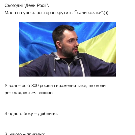
Сьогодні “День Росії”.
Прикарпаття
Мала на увесь ресторан крутить “Їхали козаки”.)))
Економіка
Політика
Світ
Цікаво
Наука
Технології
Історії
У залі – осіб 800 росіян і враження таке, що вони
розкладаються заживо.
Рецепти
Привітання
З одного боку – дрібниця.
Здоров’я
Події
З іншого – приємно:
Кримінал