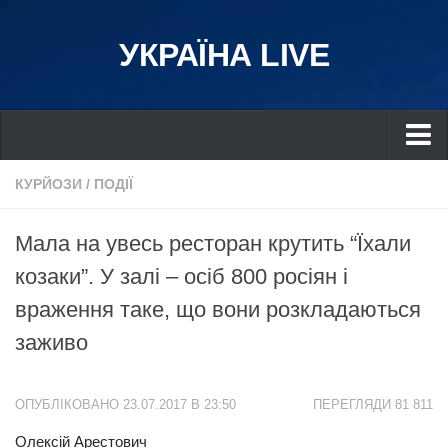
УКРАЇНА LIVE
Україна
КУРЙОЗИ
/
ПОДІЇ
Київ
Мала на увесь ресторан крутить “Їхали
Дніпро
козаки”. У залі – осіб 800 росіян і
Львів
враження таке, що вони розкладаються
Івано-Франківськ
заживо
Харків
Донбас
ОПУБЛІКОВАНО 23.07.2017 В 23:50
ПЕРЕГЛЯДИ 81 811
Одеса
Олексій Арестович
Схід