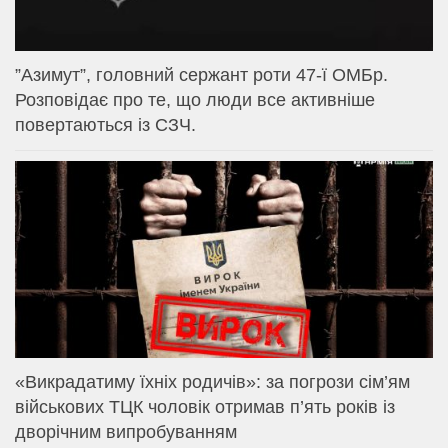
⁨”Азимут”, головний сержант роти 47-ї ОМБр.
Розповідає про те, що люди все активніше
повертаються із СЗЧ.
«Викрадатиму їхніх родичів»: за погрози сім’ям
військових ТЦК чоловік отримав п’ять років із
дворічним випробуванням