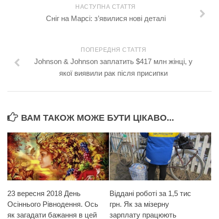
НАСТУПНА СТАТТЯ
Сніг на Марсі: з’явилися нові деталі
ПОПЕРЕДНЯ СТАТТЯ
Johnson & Johnson заплатить $417 млн жінці, у
якої виявили рак після присипки
ВАМ ТАКОЖ МОЖЕ БУТИ ЦІКАВО...
23 вересня 2018 День
Віддані роботі за 1,5 тис
Осіннього Рівнодення. Ось
грн. Як за мізерну
як загадати бажання в цей
зарплату працюють