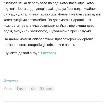
“Загибла жінка перебувала на задньому пасажирському
сидінні. Через задні двері фахівці служби з надзвичайних
ситуацій дістали тіло пасажирки. Чоловік же був затиснутий
конструкціями автомобіля. За допомогою гідравлічних
ножиць рятувальники розрізали стійки і, відкривши двері
водія, вилучили загиблого”, – уточнили в прес- службі.
На даний момент співробітники правоохоронних органів
встановлюють подробиці і обставини аварії.
Шукайте деталі в групі
Facebook
Джерело.
Мітки:
Втрати
дтп
Житомир