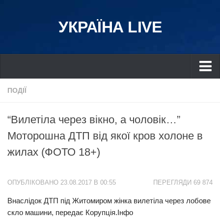
УКРАЇНА LIVE
Україна
ПОДІЇ
Київ
“Вилетіла через вікно, а чоловік…”
Дніпро
Моторошна ДТП від якої кров холоне в
Львів
жилах (ФОТО 18+)
Івано-Франківськ
Харків
ОПУБЛІКОВАНО 23.08.2017 В 00:55
ПЕРЕГЛЯДИ 69 874
Донбас
Внаслідок ДТП під Житомиром жінка вилетіла через лобове
Одеса
скло машини, передає Корупція.Інфо
Схід