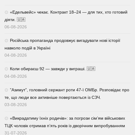
«Едельвейс» чекає. Контракт 18–24 — для тих, хто готовий
діяти. 🇺🇦
06-08-2026
Російська пропаганда продовжує вигадувати нові історії
навколо подій в Україні
04-08-2026
Коли обираєш 92 — завжди у виграші. 🇺🇦
04-08-2026
⁨”Азимут”, головний сержант роти 47-ї ОМБр. Розповідає про
те, що люди все активніше повертаються із СЗЧ.
03-08-2026
«Викрадатиму їхніх родичів»: за погрози сім’ям військових
ТЦК чоловік отримав п’ять років із дворічним випробуванням
31-07-2026