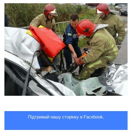
Трагедії
Курйози
Суспільство
Культура
Шоу-біз
#Війна
Підтримай нашу сторінку в Facebook.