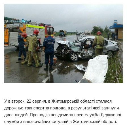
Прикарпаття
Економіка
Політика
Світ
Цікаво
Наука
Технології
Історії
Рецепти
Привітання
У вівторок, 22 серпня, в Житомирській області сталася
Здоров’я
дорожньо-транспортна пригода, в результаті якої загинули
двоє людей. Про подію повідомила прес-служба Державної
Події
служби з надзвичайних ситуацій в Житомирській області.
Кримінал