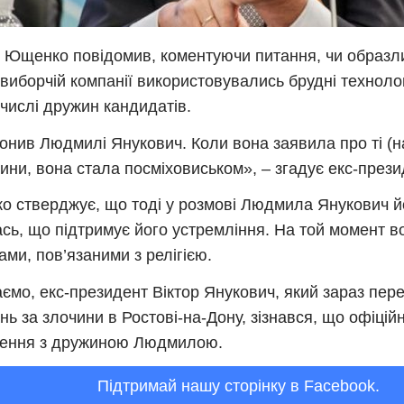
 Ющенко повідомив, коментуючи питання, чи образл
 виборчій компанії використовувались брудні технолог
 числі дружин кандидатів.
онив Людмилі Янукович. Коли вона заявила про ті (н
ини, вона стала посміховиськом», – згадує екс-прези
 стверджує, що тоді у розмові Людмила Янукович йо
ась, що підтримує його устремління. На той момент 
ами, пов’язаними з релігією.
ємо, екс-президент Віктор Янукович, який зараз пере
нь за злочини в Ростові-на-Дону, зізнався, що офіці
чення з дружиною Людмилою.
Підтримай нашу сторінку в Facebook.