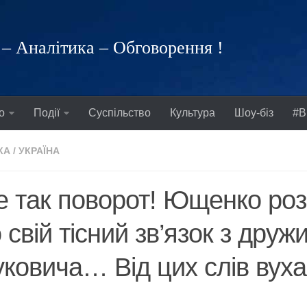
– Аналітика – Обговорення !
о
Події
Суспільство
Культура
Шоу-біз
#В
КА
/
УКРАЇНА
 так поворот! Ющенко роз
 свій тісний зв’язок з дру
ковича… Від цих слів вуха