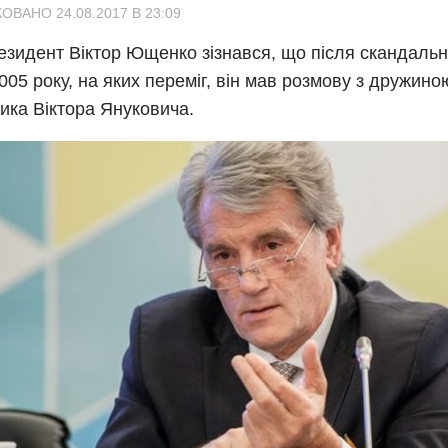
ОВАНО 24.08.2017 В 23:09
езидент Віктор Ющенко зізнався, що після скандальн
005 року, на яких переміг, він мав розмову з дружино
ика Віктора Януковича.