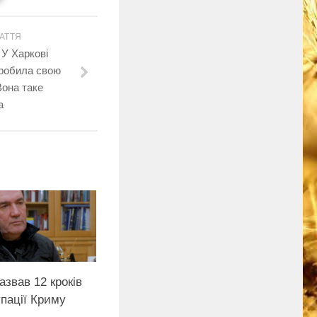
АТТЯ
У Харкові
зробила свою
Вона таке
а
азвав 12 кроків
пації Криму