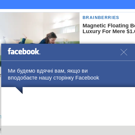
Ми будемо вдячні вам, якщо ви
е деталі в групі
Facebook
вподобаєте нашу сторінку Facebook
ло.
вибори
Ющенкр
янукович