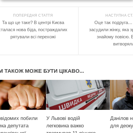
ПОПЕРЕДНЯ СТАТТЯ
НАСТУПНА СТ
Та що це таке? В центрі Києва
Оце так подруга… 
сталася нова біда, постраждалих
засудили жінку, яка 
рятували всі перехожі
знайому повією. 
витворял
М ТАКОЖ МОЖЕ БУТИ ЦІКАВО...
евідомих побили
У Львові водій
Данілов н
ика депутата
легковика важко
для деоку