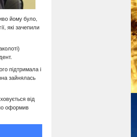
иво йому було,
ії, які зачепили
аколоті)
дент.
го підтримала і
вона зайнялась
ховується від
йно оформив