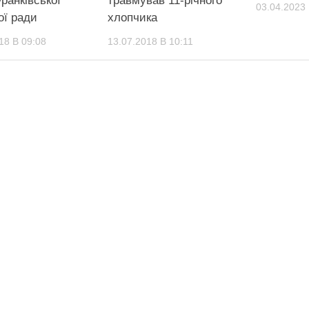
ранківської
травмував 11-річного
03.04.2023 
ої ради
хлопчика
18 В 09:08
13.07.2018 В 10:11