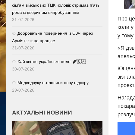
сім’ям військових ТЦК чоловік отримав п’ять
років із дворічним випробуванням
Про це
31-07-2026
коли у
Добровільне повернення із СЗЧ через
у тому
Армія+: як це працює
«Я дзв
31-07-2026
апельс
Хай квітне українське поле. 🌾🇺🇦
Ющенко
30-07-2026
зізнал
Медведчуку оголосили нову підозру
проект
29-07-2026
Нагада
покара
АКТУАЛЬНІ НОВИНИ
розлу