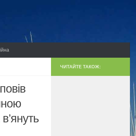
ійна
ЧИТАЙТЕ ТАКОЖ:
повів
жиною
 в’януть