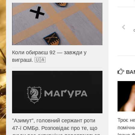
Коли обираєш 92 — завжди у
виграші. 🇺🇦
ВА
Троє н
⁨”Азимут”, головний сержант роти
помічн
47-ї ОМБр. Розповідає про те, що