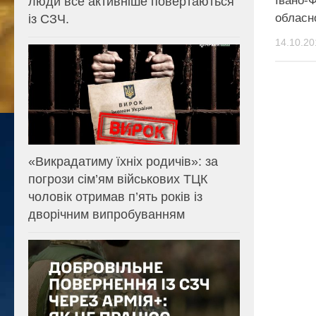
Івано-Ф
люди все активніше повертаються
обласн
із СЗЧ.
14.10.20
«Викрадатиму їхніх родичів»: за
погрози сім’ям військових ТЦК
чоловік отримав п’ять років із
дворічним випробуванням