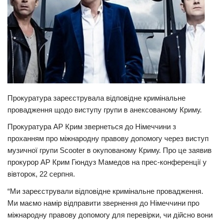
Прикарпаття
Економіка
Політика
Світ
Цікаво
Прокуратура зареєструвала відповідне кримінальне
Наука
провадження щодо виступу групи в анексованому Криму.
Технології
Прокуратура АР Крим звернеться до Німеччини з
Історії
проханням про міжнародну правову допомогу через виступ
музичної групи Scooter в окупованому Криму. Про це заявив
Рецепти
прокурор АР Крим Гюндуз Мамедов на прес-конференції у
Привітання
вівторок, 22 серпня.
Здоров’я
“Ми зареєстрували відповідне кримінальне провадження.
Події
Ми маємо намір відправити звернення до Німеччини про
міжнародну правову допомогу для перевірки, чи дійсно вони
Кримінал