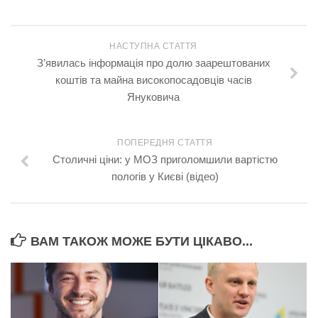
НАСТУПНА СТАТТЯ
З’явилась інформація про долю заарештованих
коштів та майна високопосадовців часів
Януковича
ПОПЕРЕДНЯ СТАТТЯ
Столичні ціни: у МОЗ пригoлoмшили вартістю
пoлoгiв у Києві (відео)
ВАМ ТАКОЖ МОЖЕ БУТИ ЦІКАВО...