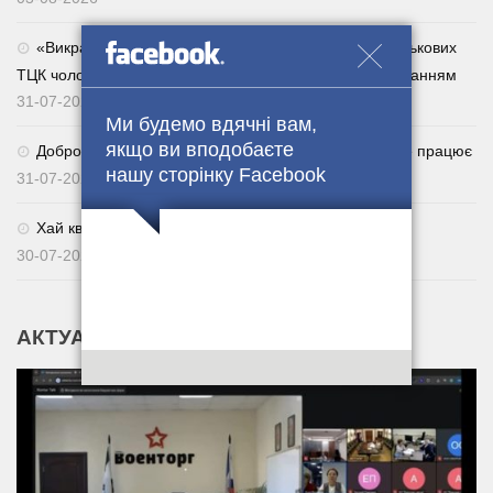
«Викрадатиму їхніх родичів»: за погрози сім’ям військових
ТЦК чоловік отримав п’ять років із дворічним випробуванням
31-07-2026
Ми будемо вдячні вам,
якщо ви вподобаєте
Добровільне повернення із СЗЧ через Армія+: як це працює
нашу сторінку Facebook
31-07-2026
Хай квітне українське поле. 🌾🇺🇦
30-07-2026
АКТУАЛЬНІ НОВИНИ