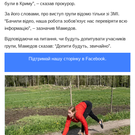
були в Криму”, – сказав прокурор.
Трагедії
За його словами, про виступ групи відомо тільки зі ЗМІ.
Курйози
“Бачили відео, наша робота зобов’язує нас перевіряти всю
інформацію”, – зазначив Мамедов.
Суспільство
Відповідаючи на питання, чи будуть допитувати учасників
Культура
групи, Мамедов сказав: “Допити будуть, звичайно”.
Шоу-біз
Підтримай нашу сторінку в Facebook.
#Війна