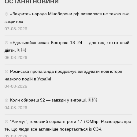
ОСТАННІ НОВИНИ
«Закрита» нарада Міноборони рф виявилася не такою вже
закритою
07-08-2026
«Едельвейс» чекає. Контракт 18–24 — для тих, хто готовий
діяти. 🇺🇦
06-08-2026
Російська пропаганда продовжує вигадувати нові історії
навколо подій в Україні
04-08-2026
Коли обираєш 92 — завжди у виграші. 🇺🇦
04-08-2026
⁨”Азимут”, головний сержант роти 47-ї ОМБр. Розповідає про
те, що люди все активніше повертаються із СЗЧ.
03-08-2026