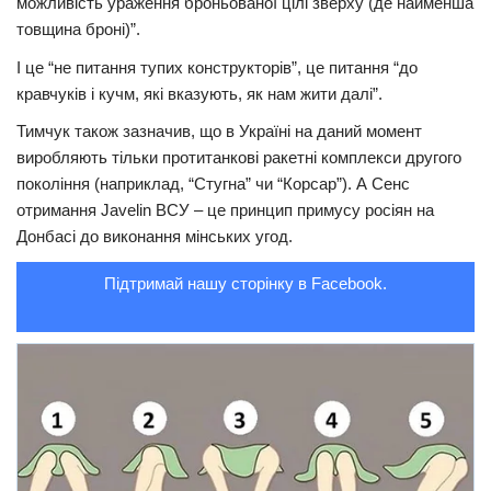
можливість ураження броньованої цілі зверху (де найменша
товщина броні)”.
Трагедії
І це “не питання тупих конструкторів”, це питання “до
Курйози
кравчуків і кучм, які вказують, як нам жити далі”.
Суспільство
Тимчук також зазначив, що в Україні на даний момент
Культура
виробляють тільки протитанкові ракетні комплекси другого
покоління (наприклад, “Стугна” чи “Корсар”). А Сенс
Шоу-біз
отримання Javelin ВСУ – це принцип примусу росіян на
#Війна
Донбасі до виконання мінських угод.
Підтримай нашу сторінку в Facebook.