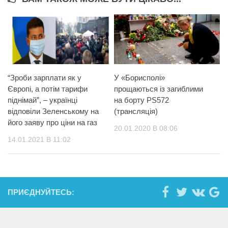
“Зроби зарплати як у
У «Борисполі»
Європі, а потім тарифи
прощаються із загиблими
піднімай”, – українці
на борту PS572
відповіли Зеленському на
(трансляція)
його заяву про ціни на газ
20.01.2020 В 08:06
14.01.2021 В 11:02
ПРИЄДНУЙТЕСЬ: