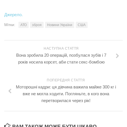
Джерело.
Мітки:
АТО
зброя
Новини України
США
НАСТУПНА СТАТТЯ
Вона зробила 20 операцій, позбулася зубів і 7
років носила корсет, аби стати секс-бомбою
ПОПЕРЕДНЯ СТАТТЯ
Моторошні кадри: ця дівчина важила майже 300 кг і
вже не могла ходити. Погляньте, в кого вона
перетворилася через рік!
ВАМ ТАКОЖ МОЖЕ БУТИ ЦІКАВО...