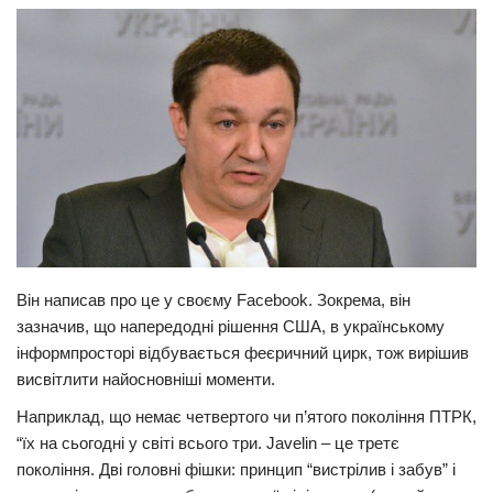
Прикарпаття
Економіка
Політика
Світ
Цікаво
Наука
Технології
Він написав про це у своєму Facebook. Зокрема, він
Історії
зазначив, що напередодні рішення США, в українському
Рецепти
інформпросторі відбувається феєричний цирк, тож вирішив
Привітання
висвітлити найосновніші моменти.
Здоров’я
Наприклад, що немає четвертого чи п’ятого покоління ПТРК,
“їх на сьогодні у світі всього три. Javelin – це третє
Події
покоління. Дві головні фішки: принцип “вистрілив і забув” і
Кримінал