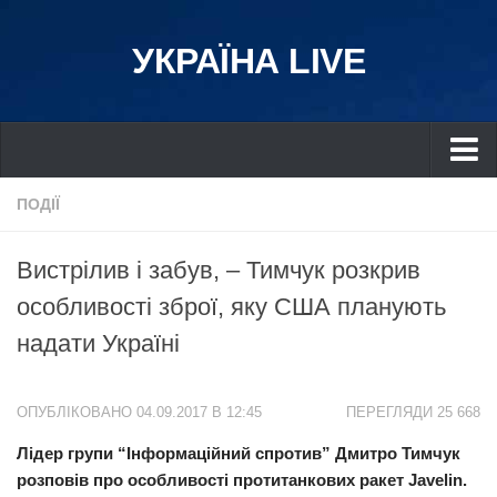
УКРАЇНА LIVE
Україна
ПОДІЇ
Київ
Вистрілив і забув, – Тимчук розкрив
Дніпро
особливості зброї, яку США планують
Львів
надати Україні
Івано-Франківськ
Харків
ОПУБЛІКОВАНО 04.09.2017 В 12:45
ПЕРЕГЛЯДИ 25 668
Донбас
Лідер групи “Інформаційний спротив” Дмитро Тимчук
Одеса
розповів про особливості протитанкових ракет Javelin.
Схід