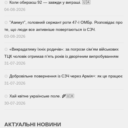
Коли обираєш 92 — завжди у виграші. 🇺🇦
04-08-2026
⁨”Азимут”, головний сержант роти 47-ї ОМБр. Розповідає про
те, що люди все активніше повертаються із СЗЧ.
03-08-2026
«Викрадатиму їхніх родичів»: за погрози сім’ям військових
ТЦК чоловік отримав п’ять років із дворічним випробуванням
31-07-2026
Добровільне повернення із СЗЧ через Армія+: як це працює
31-07-2026
Хай квітне українське поле. 🌾🇺🇦
30-07-2026
АКТУАЛЬНІ НОВИНИ