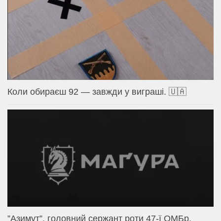
Коли обираєш 92 — завжди у виграші. 🇺🇦
⁨”Азимут”, головний сержант роти 47-ї ОМБр.