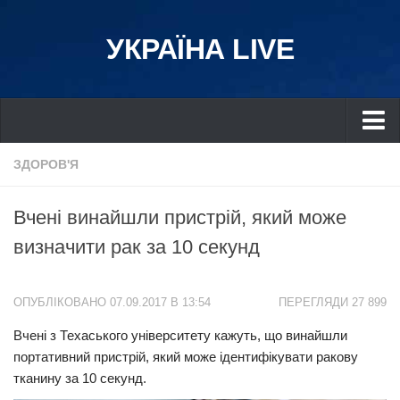
УКРАЇНА LIVE
Україна
ЗДОРОВ'Я
Київ
Вчені винайшли пристрій, який може
Дніпро
визначити рак за 10 секунд
Львів
Івано-Франківськ
ОПУБЛІКОВАНО 07.09.2017 В 13:54
ПЕРЕГЛЯДИ 27 899
Харків
Вчені з Техаського університету кажуть, що винайшли
Донбас
портативний пристрій, який може ідентифікувати ракову
Одеса
тканину за 10 секунд.
Схід