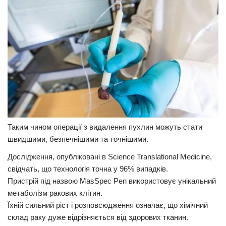
Прикарпаття
Економіка
Політика
Світ
Цікаво
Наука
Технології
Таким чином операції з видалення пухлин можуть стати
швидшими, безпечнішими та точнішими.
Історії
Дослідження, опубліковані в Science Translational Medicine,
Рецепти
свідчать, що технологія точна у 96% випадків.
Привітання
Пристрій під назвою MasSpec Pen використовує унікальний
Здоров’я
метаболізм ракових клітин.
Їхній сильний ріст і розповсюдження означає, що хімічний
Події
склад раку дуже відрізняється від здорових тканин.
Кримінал