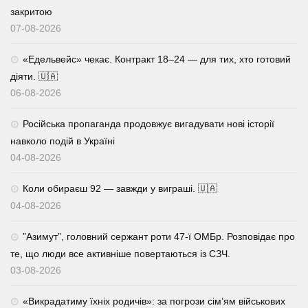
закритою
07-08-2026
«Едельвейс» чекає. Контракт 18–24 — для тих, хто готовий
діяти. 🇺🇦
06-08-2026
Російська пропаганда продовжує вигадувати нові історії
навколо подій в Україні
04-08-2026
Коли обираєш 92 — завжди у виграші. 🇺🇦
04-08-2026
⁨”Азимут”, головний сержант роти 47-ї ОМБр. Розповідає про
те, що люди все активніше повертаються із СЗЧ.
03-08-2026
«Викрадатиму їхніх родичів»: за погрози сім’ям військових