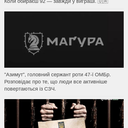
Коли обираєш 92 — завжди у виграші. 🇺🇦
⁨”Азимут”, головний сержант роти 47-ї ОМБр.
Розповідає про те, що люди все активніше
повертаються із СЗЧ.