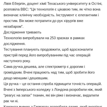
Лівія Еберлін, доцент хімії Техаського університету в Остіні,
розповіла ВВС: “Ця технологія є цікавою тим, як чітко вона
визначає клінічну необхідність. Інструмент є елегантним і
простим. Він може потрапити до рук хірургів вже
незабаром”.
Дослідження тривають
Технологію випробували на 253 зразках в рамках
дослідження.
Тестування планують продовжити, щоб вдосконалити
пристрій перед його випробуванням під час операцій
наступного року.
Сама ручка дешева, але спектрометр є дорогим і
громіздким. Вчені працюють над тим, щоб зробити його
дещо меншим і дешевшим.
Ця ручка – це остання спроба підвищити точність операцій.
Вчені з Імперського коледжу з Лондона розробили ніж, який
“реагує на запах” тканин, які він ріже і визначає, видалили
рак чи ні.
Команда вчених з Гарварду розробила лазер, який аналізує,