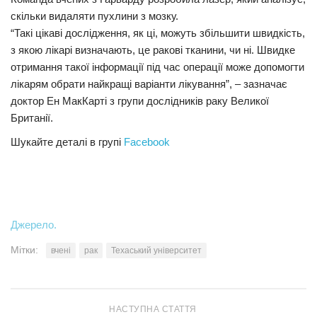
скільки видаляти пухлини з мозку.
“Такі цікаві дослідження, як ці, можуть збільшити швидкість,
з якою лікарі визначають, це ракові тканини, чи ні. Швидке
отримання такої інформації під час операції може допомогти
лікарям обрати найкращі варіанти лікування”, – зазначає
доктор Ен МакКарті з групи дослідників раку Великої
Британії.
Шукайте деталі в групі
Facebook
Джерело.
Мітки:
вчені
рак
Техаський університет
НАСТУПНА СТАТТЯ