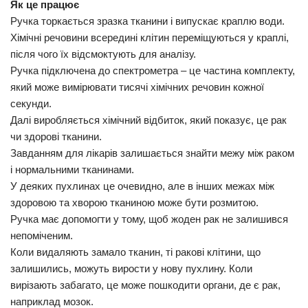
Як це працює
Ручка торкається зразка тканини і випускає краплю води.
Трагедії
Хімічні речовини всередині клітин переміщуються у краплі,
Курйози
після чого їх відсмоктують для аналізу.
Суспільство
Ручка підключена до спектрометра – це частина комплекту,
який може вимірювати тисячі хімічних речовин кожної
Культура
секунди.
Шоу-біз
Далі виробляється хімічний відбиток, який показує, це рак
чи здорові тканини.
#Війна
Завданням для лікарів залишається знайти межу між раком
і нормальними тканинами.
У деяких пухлинах це очевидно, але в інших межах між
здоровою та хворою тканиною може бути розмитою.
Ручка має допомогти у тому, щоб жоден рак не залишився
непоміченим.
Коли видаляють замало тканин, ті ракові клітини, що
залишились, можуть вирости у нову пухлину. Коли
вирізають забагато, це може пошкодити органи, де є рак,
наприклад мозок.