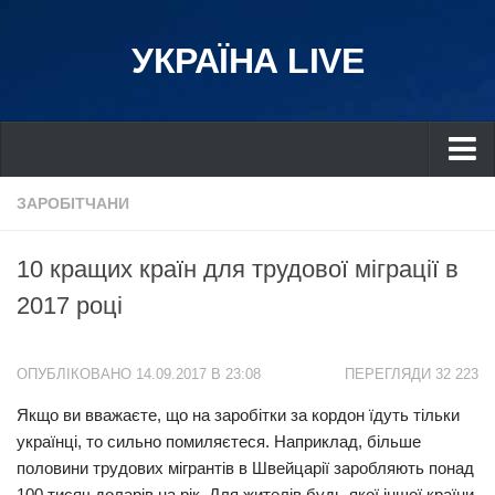
УКРАЇНА LIVE
Україна
ЗАРОБІТЧАНИ
Київ
10 кращих країн для трудової міграції в
Дніпро
2017 році
Львів
Івано-Франківськ
ОПУБЛІКОВАНО 14.09.2017 В 23:08
ПЕРЕГЛЯДИ 32 223
Харків
Якщо ви вважаєте, що на заробітки за кордон їдуть тільки
Донбас
українці, то сильно помиляєтеся. Наприклад, більше
Одеса
половини трудових мігрантів в Швейцарії заробляють понад
Схід
100 тисяч доларів на рік. Для жителів будь-якої іншої країни