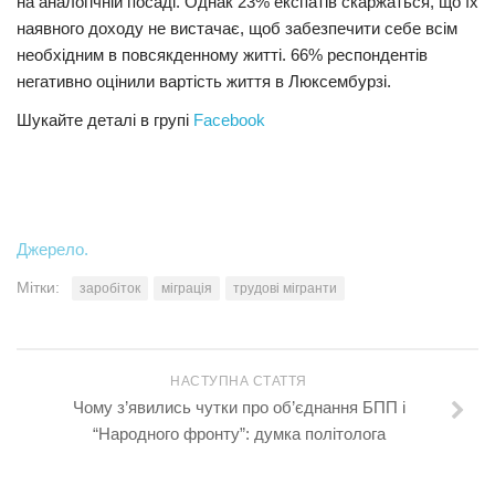
на аналогічній посаді. Однак 23% експатів скаржаться, що їх
наявного доходу не вистачає, щоб забезпечити себе всім
необхідним в повсякденному житті. 66% респондентів
негативно оцінили вартість життя в Люксембурзі.
Шукайте деталі в групі
Facebook
Джерело.
Мітки:
заробіток
міграція
трудові мігранти
НАСТУПНА СТАТТЯ
Чому з’явились чутки про об’єднання БПП і
“Народного фронту”: думка політолога