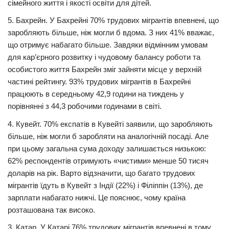
сімейного життя і якості освіти для дітей.
5. Бахрейн. У Бахрейні 70% трудових мігрантів впевнені, що
заробляють більше, ніж могли б вдома. З них 41% вважає,
що отримує набагато більше. Завдяки відмінним умовам
для кар’єрного розвитку і чудовому балансу роботи та
особистого життя Бахрейн зміг зайняти місце у верхній
частині рейтингу. 93% трудових мігрантів в Бахрейні
працюють в середньому 42,9 години на тиждень у
порівнянні з 44,3 робочими годинами в світі.
4. Кувейт. 70% експатів в Кувейті заявили, що заробляють
більше, ніж могли б заробляти на аналогічній посаді. Але
при цьому загальна сума доходу залишається низькою:
62% респондентів отримують «чистими» менше 50 тисяч
доларів на рік. Варто відзначити, що багато трудових
мігрантів їдуть в Кувейт з Індії (22%) і Філіппін (13%), де
зарплати набагато нижчі. Це пояснює, чому країна
розташована так високо.
3. Катар. У Катарі 76% трудових мігрантів впевнені в тому,