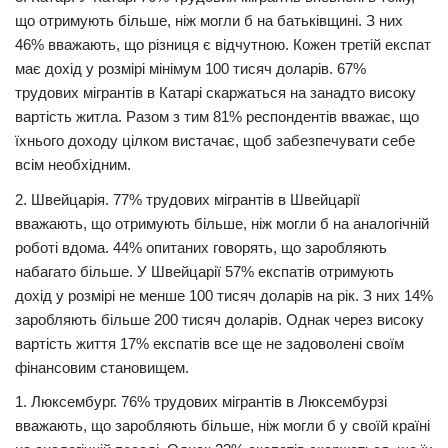
що отримують більше, ніж могли б на батьківщині. З них
46% вважають, що різниця є відчутною. Кожен третій експат
має дохід у розмірі мінімум 100 тисяч доларів. 67%
трудових мігрантів в Катарі скаржаться на занадто високу
вартість житла. Разом з тим 81% респондентів вважає, що
їхнього доходу цілком вистачає, щоб забезпечувати себе
всім необхідним.
2. Швейцарія. 77% трудових мігрантів в Швейцарії
вважають, що отримують більше, ніж могли б на аналогічній
роботі вдома. 44% опитаних говорять, що заробляють
набагато більше. У Швейцарії 57% експатів отримують
дохід у розмірі не менше 100 тисяч доларів на рік. З них 14%
заробляють більше 200 тисяч доларів. Однак через високу
вартість життя 17% експатів все ще не задоволені своїм
фінансовим становищем.
1. Люксембург. 76% трудових мігрантів в Люксембурзі
вважають, що заробляють більше, ніж могли б у своїй країні