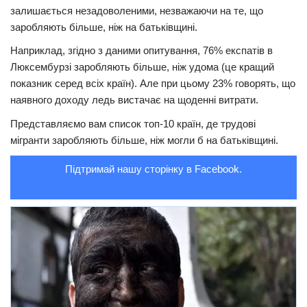
залишається незадоволеними, незважаючи на те, що
Трагедії
заробляють більше, ніж на батьківщині.
Курйози
Наприклад, згідно з даними опитування, 76% експатів в
Люксембурзі заробляють більше, ніж удома (це кращий
Суспільство
показник серед всіх країн). Але при цьому 23% говорять, що
Культура
наявного доходу ледь вистачає на щоденні витрати.
Шоу-біз
Представляємо вам список топ-10 країн, де трудові
мігранти заробляють більше, ніж могли б на батьківщині.
#Війна
Підтримай нашу сторінку в Facebook.