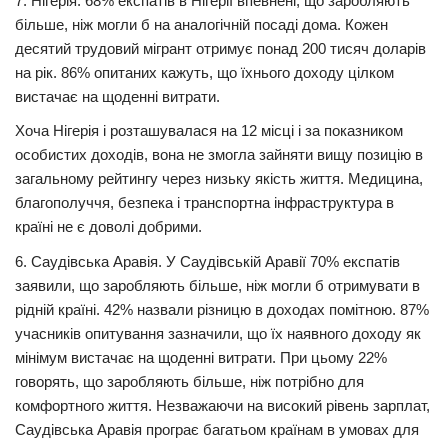
7. Нігерія. 68% експатів в Нігерії впевнені, що заробляють
більше, ніж могли б на аналогічній посаді дома. Кожен
десятий трудовий мігрант отримує понад 200 тисяч доларів
на рік. 86% опитаних кажуть, що їхнього доходу цілком
вистачає на щоденні витрати.
Хоча Нігерія і розташувалася на 12 місці і за показником
особистих доходів, вона не змогла зайняти вищу позицію в
загальному рейтингу через низьку якість життя. Медицина,
благополуччя, безпека і транспортна інфраструктура в
країні не є доволі добрими.
6. Саудівська Аравія. У Саудівській Аравії 70% експатів
заявили, що заробляють більше, ніж могли б отримувати в
рідній країні. 42% назвали різницю в доходах помітною. 87%
учасників опитування зазначили, що їх наявного доходу як
мінімум вистачає на щоденні витрати. При цьому 22%
говорять, що заробляють більше, ніж потрібно для
комфортного життя. Незважаючи на високий рівень зарплат,
Саудівська Аравія програє багатьом країнам в умовах для