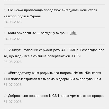
Російська пропаганда продовжує вигадувати нові історії
навколо подій в Україні
04-08-2026
Коли обираєш 92 — завжди у виграші. 🇺🇦
04-08-2026
⁨”Азимут”, головний сержант роти 47-ї ОМБр. Розповідає про
те, що люди все активніше повертаються із СЗЧ.
03-08-2026
«Викрадатиму їхніх родичів»: за погрози сім’ям військових
ТЦК чоловік отримав п’ять років із дворічним випробуванням
31-07-2026
Добровільне повернення із СЗЧ через Армія+: як це працює
31-07-2026