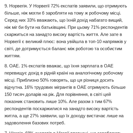
9. Норвегія. У Норвегії 72% експатів заявили, що отримують
більше, ніж могли б заробляти на тому ж робочому місці.
Серед них 33% вважають, що їхній дохід набагато вищий,
ніж міг би бути на батьківщині. При цьому 71% респондентів
скаржиться на занадто високу вартість життя. Але зате в
Норвегії є великий плюс: вона увійшла в топ-10 напрямків у
світі, де дотримується баланс між роботою та особистим
життям.
8. ОАЕ. 1% експатів вважає, що їхня зарплата в ОАЕ
перевищує дохід в рідній країні на аналогічному робочому
місці. Приблизно 50% говорять, що ця різниця досить
відчутна. 16% трудових мігрантів в ОАЕ отримують більше
150 тисяч доларів на рік. Для порівняння, в світі цей
показник становить лише 10%. Але разом з тим 67%
респондентів поскаржилися на занадто високу вартість
житла, а ще 27% заявили, що їх доходу вистачає лише на
задоволення базових потреб.