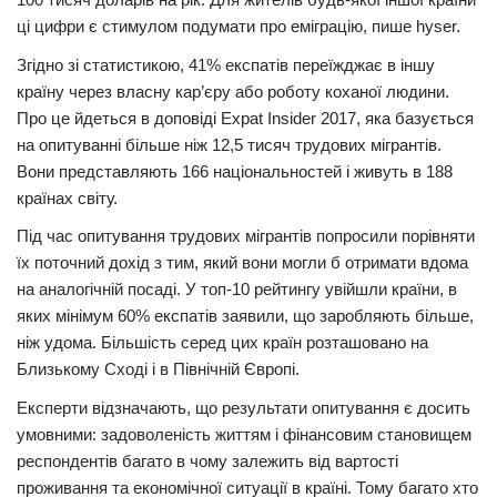
ці цифри є стимулом подумати про еміграцію, пише hyser.
Прикарпаття
Згідно зі статистикою, 41% експатів переїжджає в іншу
Економіка
країну через власну кар’єру або роботу коханої людини.
Політика
Про це йдеться в доповіді Expat Insider 2017, яка базується
на опитуванні більше ніж 12,5 тисяч трудових мігрантів.
Світ
Вони представляють 166 національностей і живуть в 188
Цікаво
країнах світу.
Наука
Під час опитування трудових мігрантів попросили порівняти
їх поточний дохід з тим, який вони могли б отримати вдома
Технології
на аналогічній посаді. У топ-10 рейтингу увійшли країни, в
Історії
яких мінімум 60% експатів заявили, що заробляють більше,
ніж удома. Більшість серед цих країн розташовано на
Рецепти
Близькому Сході і в Північній Європі.
Привітання
Експерти відзначають, що результати опитування є досить
Здоров’я
умовними: задоволеність життям і фінансовим становищем
Події
респондентів багато в чому залежить від вартості
проживання та економічної ситуації в країні. Тому багато хто
Кримінал