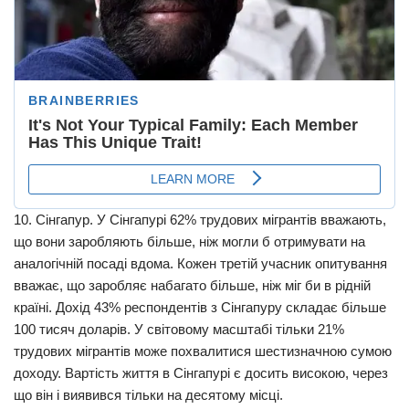
10. Сінгапур. У Сінгапурі 62% трудових мігрантів вважають,
що вони заробляють більше, ніж могли б отримувати на
аналогічній посаді вдома. Кожен третій учасник опитування
вважає, що заробляє набагато більше, ніж міг би в рідній
країні. Дохід 43% респондентів з Сінгапуру складає більше
100 тисяч доларів. У світовому масштабі тільки 21%
трудових мігрантів може похвалитися шестизначною сумою
доходу. Вартість життя в Сінгапурі є досить високою, через
що він і виявився тільки на десятому місці.