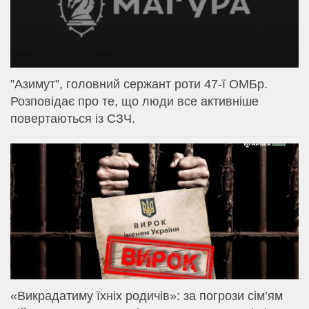
⁨”Азимут”, головний сержант роти 47-ї ОМБр.
Розповідає про те, що люди все активніше
повертаються із СЗЧ.
«Викрадатиму їхніх родичів»: за погрози сім’ям