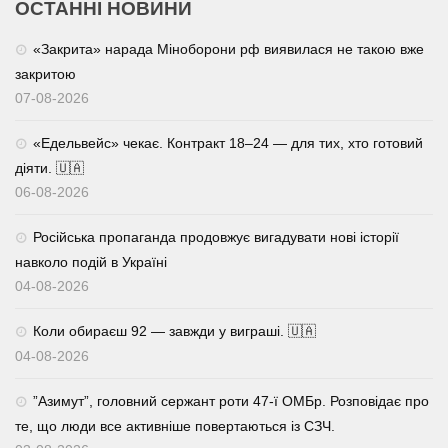
ОСТАННІ НОВИНИ
«Закрита» нарада Міноборони рф виявилася не такою вже
закритою
07-08-2026
«Едельвейс» чекає. Контракт 18–24 — для тих, хто готовий
діяти. 🇺🇦
06-08-2026
Російська пропаганда продовжує вигадувати нові історії
навколо подій в Україні
04-08-2026
Коли обираєш 92 — завжди у виграші. 🇺🇦
04-08-2026
⁨”Азимут”, головний сержант роти 47-ї ОМБр. Розповідає про
те, що люди все активніше повертаються із СЗЧ.