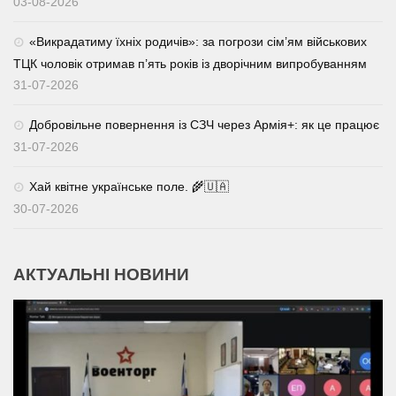
03-08-2026
«Викрадатиму їхніх родичів»: за погрози сім’ям військових
ТЦК чоловік отримав п’ять років із дворічним випробуванням
31-07-2026
Добровільне повернення із СЗЧ через Армія+: як це працює
31-07-2026
Хай квітне українське поле. 🌾🇺🇦
30-07-2026
АКТУАЛЬНІ НОВИНИ