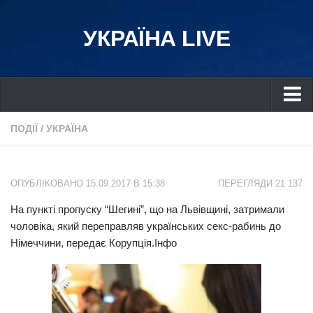
УКРАЇНА LIVE
Україна
ПОДІЇ
/
УКРАЇНА
Київ
Дніпро
ОПУБЛІКОВАНО 15.09.2017 В 15:38
ПЕРЕГЛЯДИ 21 137
Львів
На пункті пропуску “Шегині”, що на Львівщині, затримали
Івано-Франківськ
чоловіка, який переправляв українських секс-рабинь до
Харків
Німеччини, передає Корупція.Інфо
Донбас
Одеса
Схід