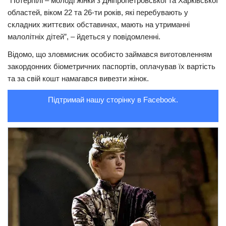
“Потерпілі – молоді жінки з Дніпропетровської та Харківської
областей, віком 22 та 26-ти років, які перебувають у
Трагедії
складних життєвих обставинах, мають на утриманні
Курйози
малолітніх дітей”, – йдеться у повідомленні.
Суспільство
Відомо, що зловмисник особисто займався виготовленням
закордонних біометричних паспортів, оплачував їх вартість
Культура
та за свій кошт намагався вивезти жінок.
Шоу-біз
Підтримай нашу сторінку в Facebook.
#Війна