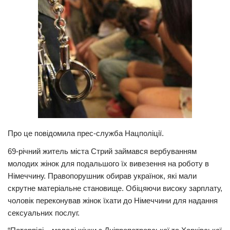
Прикарпаття
Економіка
Політика
Світ
Цікаво
Наука
Технології
Про це повідомила прес-служба Нацполіції.
Історії
69-річний житель міста Стрий займався вербуванням
Рецепти
молодих жінок для подальшого їх вивезення на роботу в
Німеччину. Правопорушник обирав українок, які мали
Привітання
скрутне матеріальне становище. Обіцяючи високу зарплату,
Здоров’я
чоловік переконував жінок їхати до Німеччини для надання
Події
сексуальних послуг.
Кримінал