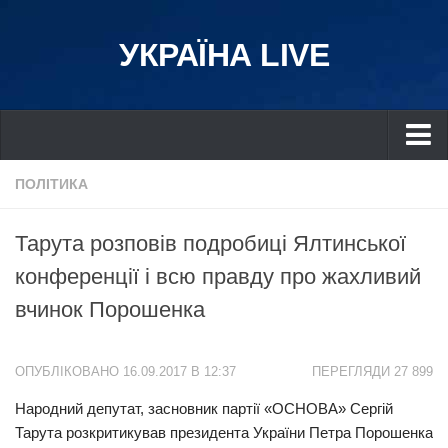
УКРАЇНА LIVE
Україна
ПОЛІТИКА
Київ
Тарута розповів подробиці Ялтинської
Дніпро
конференції і всю правду про жахливий
Львів
вчинок Порошенка
Івано-Франківськ
Харків
ОПУБЛІКОВАНО 16.09.2017 В 12:37
ПЕРЕГЛЯДИ 27 899
Донбас
Народний депутат, засновник партії «ОСНОВА» Сергій
Одеса
Тарута розкритикував президента України Петра Порошенка
Схід