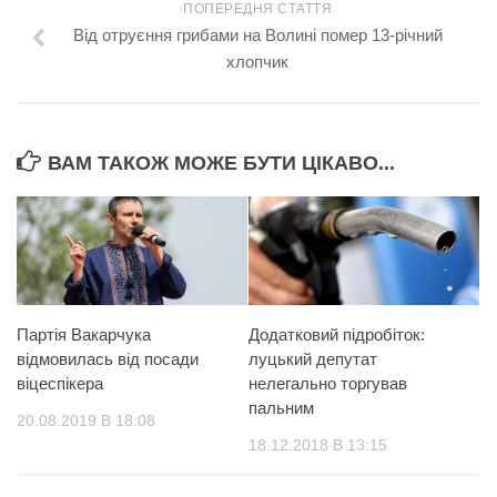
ПОПЕРЕДНЯ СТАТТЯ
Від отруєння грибами на Волині помер 13-річний
хлопчик
ВАМ ТАКОЖ МОЖЕ БУТИ ЦІКАВО...
Партія Вакарчука
Додатковий підробіток:
відмовилась від посади
луцький депутат
віцеспікера
нелегально торгував
пальним
20.08.2019 В 18:08
18.12.2018 В 13:15