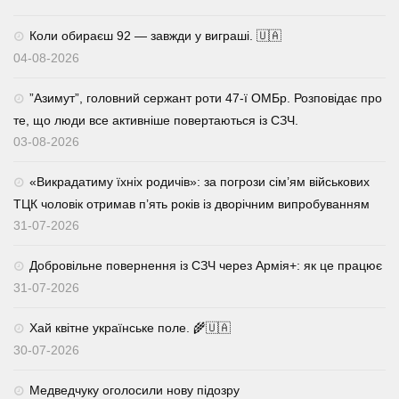
Коли обираєш 92 — завжди у виграші. 🇺🇦
04-08-2026
⁨”Азимут”, головний сержант роти 47-ї ОМБр. Розповідає про
те, що люди все активніше повертаються із СЗЧ.
03-08-2026
«Викрадатиму їхніх родичів»: за погрози сім’ям військових
ТЦК чоловік отримав п’ять років із дворічним випробуванням
31-07-2026
Добровільне повернення із СЗЧ через Армія+: як це працює
31-07-2026
Хай квітне українське поле. 🌾🇺🇦
30-07-2026
Медведчуку оголосили нову підозру