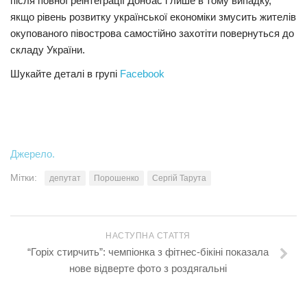
після повної реінтеграції Донбас і лише в тому випадку,
якщо рівень розвитку української економіки змусить жителів
окупованого півострова самостійно захотіти повернуться до
складу України.
Шукайте деталі в групі
Facebook
Джерело.
Мітки:
депутат
Порошенко
Сергій Тарута
НАСТУПНА СТАТТЯ
“Горіх стирчить”: чемпіонка з фітнес-бікіні показала
нове відверте фото з роздягальні