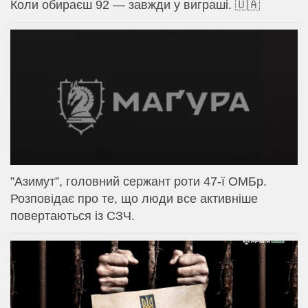
Коли обираєш 92 — завжди у виграші. 🇺🇦
⁨”Азимут”, головний сержант роти 47-ї ОМБр.
Розповідає про те, що люди все активніше
повертаються із СЗЧ.