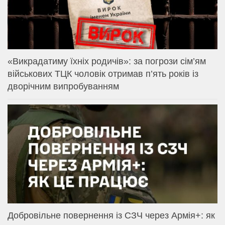
«Викрадатиму їхніх родичів»: за погрози сім’ям
військових ТЦК чоловік отримав п’ять років із
дворічним випробуванням
Добровільне повернення із СЗЧ через Армія+: як