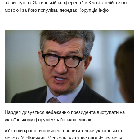
за виступ на Ялтинській конференції в Києві англійською
Прикарпаття
мовою і за його популізм, передає Корупція.Інфо
Економіка
Політика
Світ
Цікаво
Наука
Технології
Історії
Рецепти
Привітання
Нардеп дивується небажанню президента виступати на
Здоров’я
українському форумі українською мовою.
Події
«У своїй країні ти повинен говорити тільки українською
мовою. У Німеччині Меркель, яка знає англійську мову
Кримінал