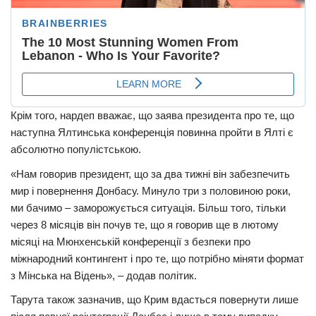
Крім того, нардеп вважає, що заява президента про те, що
наступна Ялтинська конференція повинна пройти в Ялті є
абсолютно популістською.
«Нам говорив президент, що за два тижні він забезпечить
мир і повернення Донбасу. Минуло три з половиною роки,
ми бачимо – заморожується ситуація. Більш того, тільки
через 8 місяців він почув те, що я говорив ще в лютому
місяці на Мюнхенській конференції з безпеки про
міжнародний контингент і про те, що потрібно міняти формат
з Мінська на Відень», – додав політик.
Тарута також зазначив, що Крим вдасться повернути лише