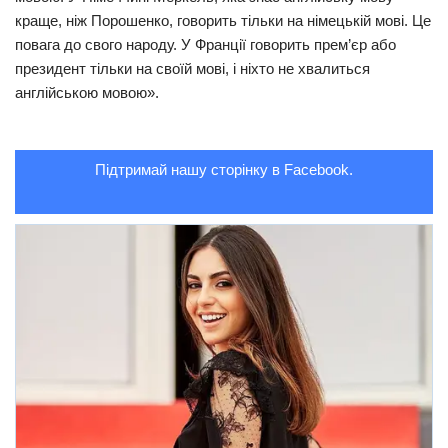
краще, ніж Порошенко, говорить тільки на німецькій мові. Це
Трагедії
повага до свого народу. У Франції говорить прем’єр або
Курйози
президент тільки на своїй мові, і ніхто не хвалиться
англійською мовою».
Суспільство
Культура
Підтримай нашу сторінку в Facebook.
Шоу-біз
#Війна