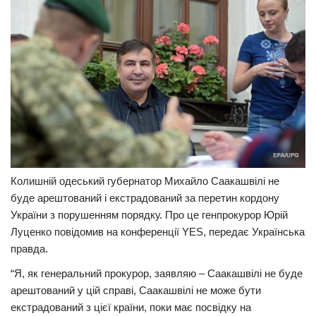
Прикарпаття
Економіка
Політика
Світ
Цікаво
Наука
Технології
Колишній одеський губернатор Михайло Саакашвілі не
Історії
буде арештований і екстрадований за перетин кордону
України з порушенням порядку. Про це генпрокурор Юрій
Рецепти
Луценко повідомив на конференції YES, передає Українська
Привітання
правда.
Здоров’я
“Я, як генеральний прокурор, заявляю – Саакашвілі не буде
Події
арештований у цій справі, Саакашвілі не може бути
екстрадований з цієї країни, поки має посвідку на
Кримінал