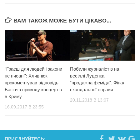
ВАМ ТАКОЖ МОЖЕ БУТИ ЦІКАВО...
“Граєш для людей і закони
Побили журналістів на
не писані”: Хливнюк
весіллі Луценка:
прокоментував відповідь
“продажна феміда”. Фінал
Басти з приводу концертів
скандальної справи
в Криму
20.11.2018 В 13:07
16.09.2017 В 23:55
ПРИЄДНУЙТЕСЬ: