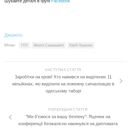
Шукайте деталі в групі
Facebook
Джерело.
Мітки:
ГПУ
Міхеїл Саакашвілі
Юрій Луценко
НАСТУПНА СТАТТЯ
Заробітки на крові! Хто нажився на виділених 11
мільйонах, які виділили на пожежну сигналізацію в
одеському таборі
ПОПЕРЕДНЯ СТАТТЯ
“Ми б’ємося за вашу безпеку”: Яценюк на
конференції безжалісно накинувся на дипломата