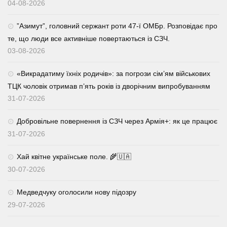
04-08-2026
⁨”Азимут”, головний сержант роти 47-ї ОМБр. Розповідає про
те, що люди все активніше повертаються із СЗЧ.
03-08-2026
«Викрадатиму їхніх родичів»: за погрози сім’ям військових
ТЦК чоловік отримав п’ять років із дворічним випробуванням
31-07-2026
Добровільне повернення із СЗЧ через Армія+: як це працює
31-07-2026
Хай квітне українське поле. 🌾🇺🇦
30-07-2026
Медведчуку оголосили нову підозру
29-07-2026