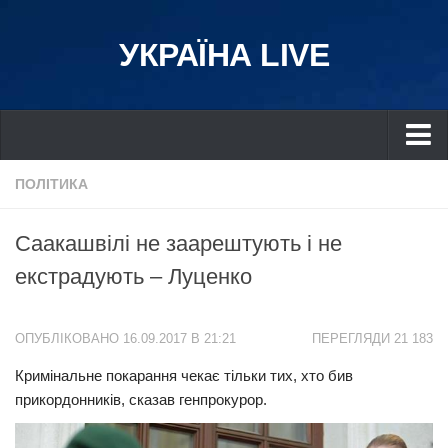
УКРАЇНА LIVE
Україна
ПОЛІТИКА
Київ
Саакашвілі не заарештують і не
Дніпро
екстрадують – Луценко
Львів
Івано-Франківськ
ОПУБЛІКОВАНО 16.09.2017 В 21:21
ПЕРЕГЛЯДИ 21 183
Харків
Кримінальне покарання чекає тільки тих, хто бив
Донбас
прикордонників, сказав генпрокурор.
Одеса
Схід