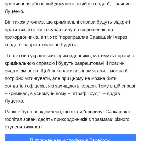
проживання або інший документ, який він подав”, – заявив
Трагедії
Луценко.
Курйози
Він також уточнив, що кримінальні справи будуть відкриті
проти тих, хто застосував силу по відношенню до
Суспільство
прикордонників, а ті, хто “переправляв Саакашвілі через
Культура
кордон”, заарештовані не будуть.
Шоу-біз
“Ті, хто бив українських прикордонників, матимуть справу з
кримінальною справою і будуть заарештовані й повинні
#Війна
сидіти сім років. Щоб всі політики запам’ятали – можна й
потрібно мітингувати, але при цьому не можна бити
солдатів і офіцерів, які захищають кордон. Тому в цій справі
– кримінал, в усьому іншому – штраф і суд “, – додав
Луценко.
Раніше було повідомлено, що після “прориву” Саакашвілі
госпіталізовані десять прикордонників з травмами різного
ступеня тяжкості.
Підтримай нашу сторінку в Facebook.