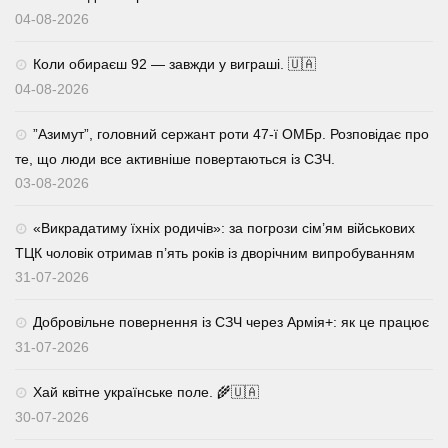
04-08-2026
Коли обираєш 92 — завжди у виграші. 🇺🇦
04-08-2026
⁨”Азимут”, головний сержант роти 47-ї ОМБр. Розповідає про
те, що люди все активніше повертаються із СЗЧ.
03-08-2026
«Викрадатиму їхніх родичів»: за погрози сім’ям військових
ТЦК чоловік отримав п’ять років із дворічним випробуванням
31-07-2026
Добровільне повернення із СЗЧ через Армія+: як це працює
31-07-2026
Хай квітне українське поле. 🌾🇺🇦
30-07-2026