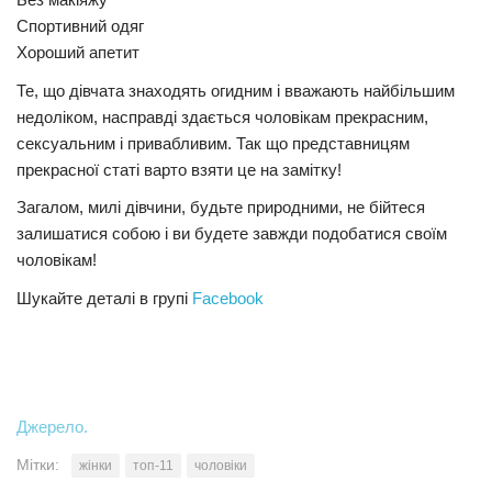
Спортивний одяг
Трагедії
Хороший апетит
Курйози
Те, що дівчата знаходять огидним і вважають найбільшим
Суспільство
недоліком, насправді здається чоловікам прекрасним,
сексуальним і привабливим. Так що представницям
Культура
прекрасної статі варто взяти це на замітку!
Шоу-біз
Загалом, милі дівчини, будьте природними, не бійтеся
#Війна
залишатися собою і ви будете завжди подобатися своїм
чоловікам!
Шукайте деталі в групі
Facebook
Джерело.
Мітки:
жінки
топ-11
чоловіки