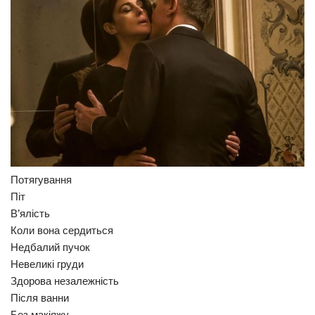
Прикарпаття
Економіка
Політика
Світ
Цікаво
Наука
Технології
Потягування
Історії
Піт
В’ялість
Рецепти
Коли вона сердиться
Привітання
Недбалий пучок
Невеликі груди
Здоров’я
Здорова незалежність
Події
Після ванни
Кримінал
Без макіяжу