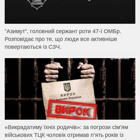
⁨”Азимут”, головний сержант роти 47-ї ОМБр.
Розповідає про те, що люди все активніше
повертаються із СЗЧ.
«Викрадатиму їхніх родичів»: за погрози сім’ям
військових ТЦК чоловік отримав п’ять років із