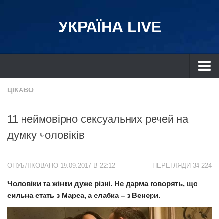
УКРАЇНА LIVE
Україна
ЦІКАВО
Київ
11 неймовірно сексуальних речей на
Дніпро
думку чоловіків
Львів
Івано-Франківськ
ОПУБЛІКОВАНО 19.09.2017 В 22:12
ПЕРЕГЛЯДИ 34 224
Харків
Чоловіки та жінки дуже різні. Не дарма говорять, що
Донбас
сильна стать з Марса, а слабка – з Венери.
Одеса
Схід