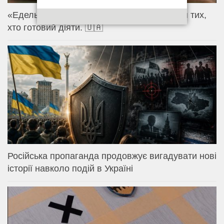
«Едельвейс» чекає. Контракт 18–24 — для тих,
хто готовий діяти. 🇺🇦
Російська пропаганда продовжує вигадувати нові
історії навколо подій в Україні