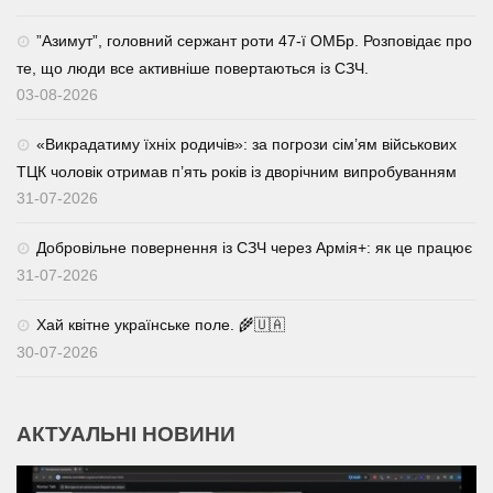
⁨”Азимут”, головний сержант роти 47-ї ОМБр. Розповідає про
те, що люди все активніше повертаються із СЗЧ.
03-08-2026
«Викрадатиму їхніх родичів»: за погрози сім’ям військових
ТЦК чоловік отримав п’ять років із дворічним випробуванням
31-07-2026
Добровільне повернення із СЗЧ через Армія+: як це працює
31-07-2026
Хай квітне українське поле. 🌾🇺🇦
30-07-2026
АКТУАЛЬНІ НОВИНИ