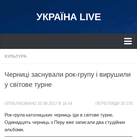
УКРАЇНА LIVE
Україна
КУЛЬТУРА
Київ
Черниці заснували рок-групу і вирушили
Дніпро
у світове турне
Львів
Івано-Франківськ
ОПУБЛІКОВАНО 20.09.2017 В 16:44
ПЕРЕГЛЯДИ 20 378
Харків
Рок-група католицьких черниць їде в світове турне.
Донбас
Одинадцять черниць з Перу вже записали два студійних
Одеса
альбоми.
Схід