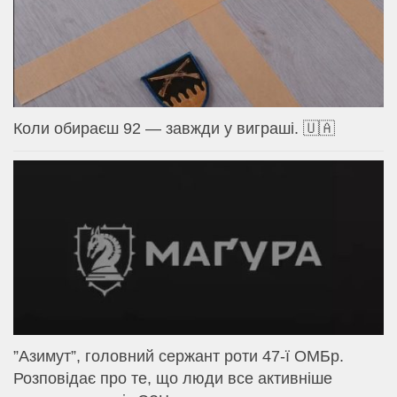
Коли обираєш 92 — завжди у виграші. 🇺🇦
⁨”Азимут”, головний сержант роти 47-ї ОМБр.
Розповідає про те, що люди все активніше