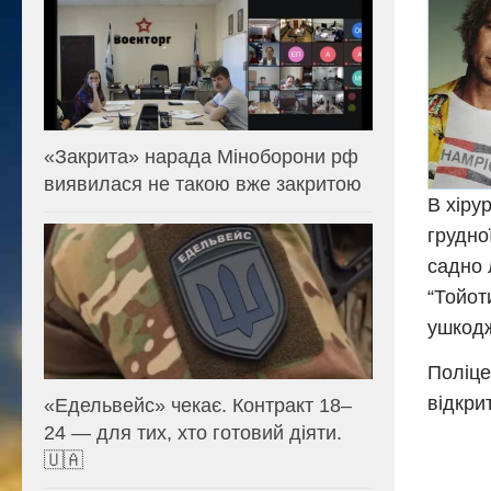
«Закрита» нарада Міноборони рф
виявилася не такою вже закритою
В хіру
грудно
садно 
“Тойот
ушкодж
Поліце
відкри
«Едельвейс» чекає. Контракт 18–
24 — для тих, хто готовий діяти.
🇺🇦