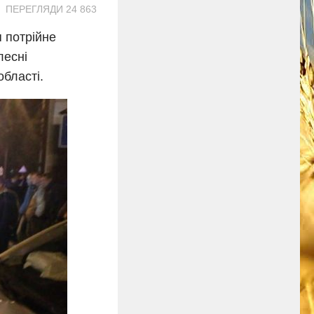
ПЕРЕГЛЯДИ 24 863
я потрійне
лесні
бласті.