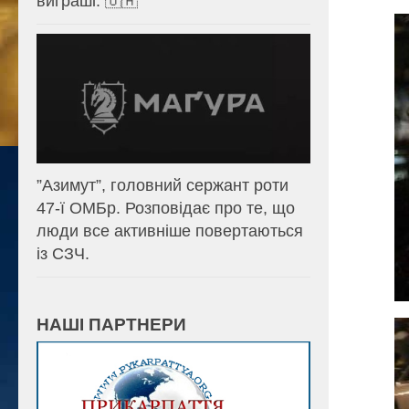
виграші. 🇺🇦
⁨”Азимут”, головний сержант роти
47-ї ОМБр. Розповідає про те, що
люди все активніше повертаються
із СЗЧ.
НАШІ ПАРТНЕРИ