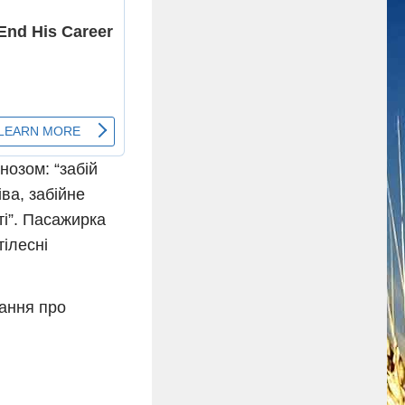
гнозом: “забій
іва, забійне
ті”. Пасажирка
тілесні
ання про