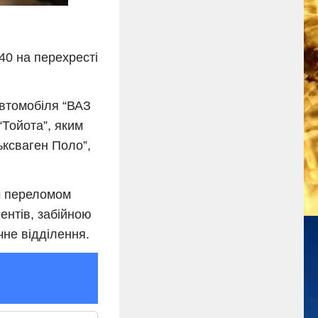
40 на перехресті
автомобіля “ВАЗ
“Тойота”, яким
ьксваген Поло”,
им переломом
ментів, забійною
чне відділення.