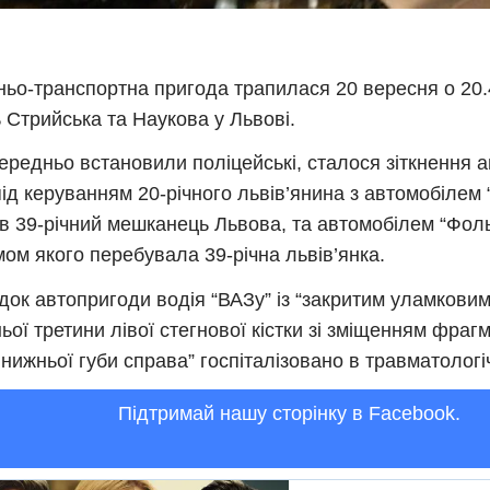
ьо-транспортна пригода трапилася 20 вересня о 20.
 Стрийська та Наукова у Львові.
ередньо встановили поліцейські, сталося зіткнення 
під керуванням 20-річного львів’янина з автомобілем 
в 39-річний мешканець Львова, та автомобілем “Фол
мом якого перебувала 39-річна львів’янка.
док автопригоди водія “ВАЗу” із “закритим уламков
ьої третини лівої стегнової кістки зі зміщенням фраг
нижньої губи справа” госпіталізовано в травматологі
Підтримай нашу сторінку в Facebook.