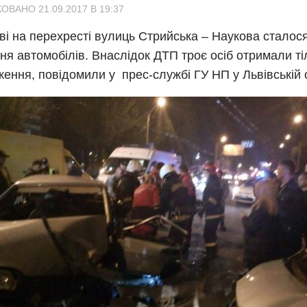
ОВАНО 21.09.2017 В 19:37
ві на перехресті вулиць Стрийська – Наукова сталос
ння автомобілів. Внаслідок ДТП троє осіб отримали ті
ення, повідомили у прес-службі ГУ НП у Львівській о