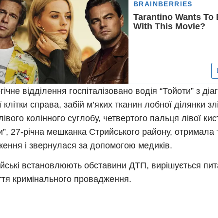
ргічне відділення госпіталізовано водія “Тойоти” з діа
ї клітки справа, забій м’яких тканин лобної ділянки зл
лівого колінного суглобу, четвертого пальця лівої кис
и”, 27-річна мешканка Стрийського району, отримала 
ення і звернулася за допомогою медиків.
йські встановлюють обставини ДТП, вирішується пит
ття кримінального провадження.