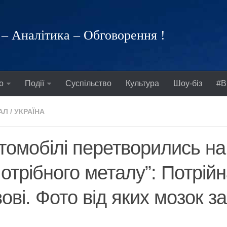
– Аналітика – Обговорення !
о
Події
Суспільство
Культура
Шоу-біз
#В
АЛ
/
УКРАЇНА
томобілі перетворились на
отрібного металу”: Потрій
ові. Фото від яких мозок з