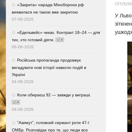
ОПУБЛІК
«Закрита» нарада Міноборони рф
виявилася не такою вже закритою
У Льво
07-08-2026
зіткне
ушкодж
«Едельвейс» чекає. Контракт 18–24 — для
тих, хто готовий діяти. 🇺🇦
06-08-2026
Російська пропаганда продовжує
вигадувати нові історії навколо подій в
Україні
04-08-2026
Коли обираєш 92 — завжди у виграші.
🇺🇦
04-08-2026
⁨”Азимут”, головний сержант роти 47-ї
ОМБр. Розповідає про те, що люди все