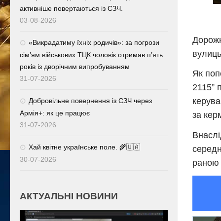
активніше повертаються із СЗЧ.
03-08-2026
Дорожн
«Викрадатиму їхніх родичів»: за погрози
вулиць
сім’ям військових ТЦК чоловік отримав п’ять
років із дворічним випробуванням
Як поп
31-07-2026
2115” 
керува
Добровільне повернення із СЗЧ через
Армія+: як це працює
за кер
31-07-2026
Внаслі
Хай квітне українське поле. 🌾🇺🇦
середн
30-07-2026
раною 
АКТУАЛЬНІ НОВИНИ