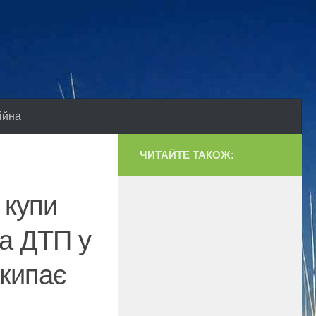
ійна
ЧИТАЙТЕ ТАКОЖ:
 купи
на ДТП у
акипає