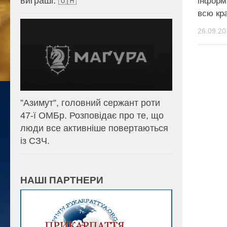
виграші. 🇺🇦
інформ
всю кра
26.09.20
⁨”Азимут”, головний сержант роти
47-ї ОМБр. Розповідає про те, що
люди все активніше повертаються
із СЗЧ.
НАШІ ПАРТНЕРИ