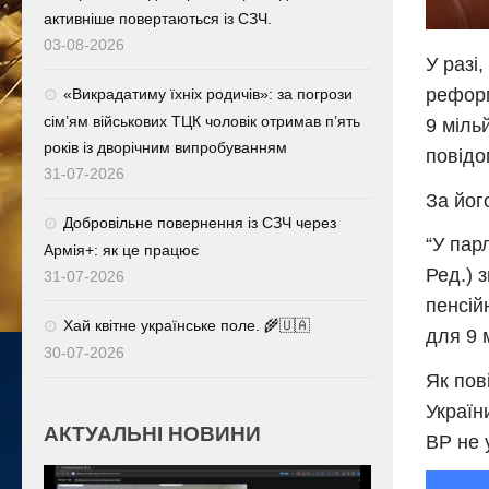
активніше повертаються із СЗЧ.
03-08-2026
У разі
реформ
«Викрадатиму їхніх родичів»: за погрози
сім’ям військових ТЦК чоловік отримав п’ять
9 міль
років із дворічним випробуванням
повідо
31-07-2026
За йог
Добровільне повернення із СЗЧ через
“У пар
Армія+: як це працює
Ред.) 
31-07-2026
пенсій
Хай квітне українське поле. 🌾🇺🇦
для 9 
30-07-2026
Як пов
Україн
АКТУАЛЬНІ НОВИНИ
ВР не 