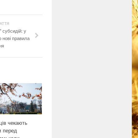
АТТЯ
 субсидій: у
о нові правила
ня
ців чекають
и перед