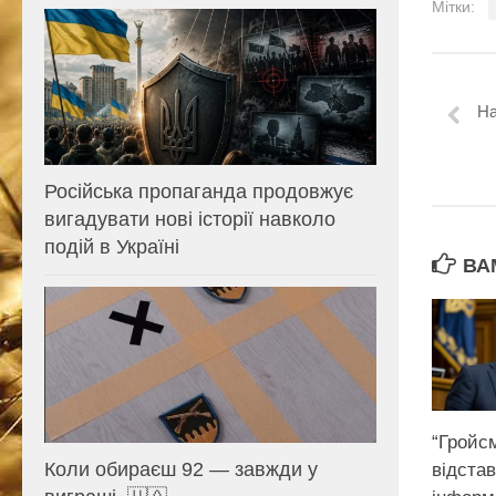
Мітки:
На
Російська пропаганда продовжує
вигадувати нові історії навколо
подій в Україні
ВА
“Гройс
Коли обираєш 92 — завжди у
відста