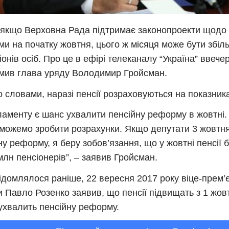
, якщо Верховна Рада підтримає законопроекти щодо 
и на початку жовтня, цього ж місяця може бути збіл
йонів осіб. Про це в ефірі телеканалу “Україна” ввече
мив глава уряду Володимир Гройсман.
о словами, наразі пенсії розраховуються на показника
ламенту є шанс ухвалити пенсійну реформу в жовтні.
зможемо зробити розрахунки. Якщо депутати 3 жовтн
ну реформу, я беру зобов’язання, що у жовтні пенсії 
млн пенсіонерів”, – заявив Гройсман.
ідомлялося раніше, 22 вересня 2017 року віце-прем’є
и Павло Розенко заявив, що пенсії підвищать з 1 жов
ухвалить пенсійну реформу.