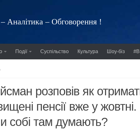
– Аналітика – Обговорення !
о
Події
Суспільство
Культура
Шоу-біз
#В
А
йсман розповів як отримат
вищені пенсії вже у жовтні
и собі там думають?