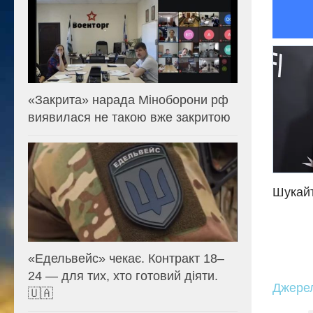
«Закрита» нарада Міноборони рф
виявилася не такою вже закритою
Шукайт
«Едельвейс» чекає. Контракт 18–
24 — для тих, хто готовий діяти.
Джере
🇺🇦