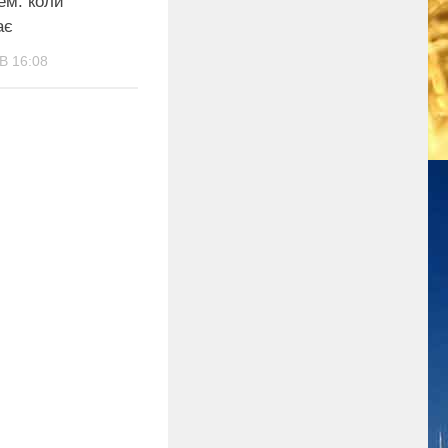
ем: коли
ає
В 16:08