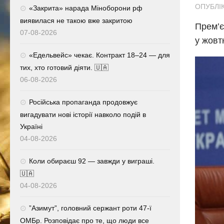
ОПУБЛІК
«Закрита» нарада Міноборони рф
виявилася не такою вже закритою
Прем’є
07-08-2026
у жовт
«Едельвейс» чекає. Контракт 18–24 — для
тих, хто готовий діяти. 🇺🇦
06-08-2026
Російська пропаганда продовжує
вигадувати нові історії навколо подій в
Україні
04-08-2026
Коли обираєш 92 — завжди у виграші.
🇺🇦
04-08-2026
⁨”Азимут”, головний сержант роти 47-ї
ОМБр. Розповідає про те, що люди все