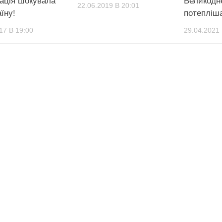
ація шокувала
Великодн
22.06.2019 В 20:01
їну!
потепліш
17 В 19:00
29.04.2021 