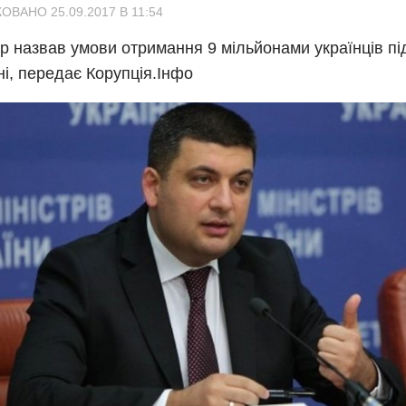
ОВАНО 25.09.2017 В 11:54
р назвав умови отримання 9 мільйонами українців п
ні, передає Корупція.Інфо