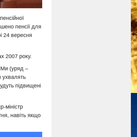
пенсійної
ьшено пенсії для
рі 24 вересня
х 2007 року.
 Ми (уряд –
я ухвалять
будуть підвищені
р-міністр
тня, навіть якщо