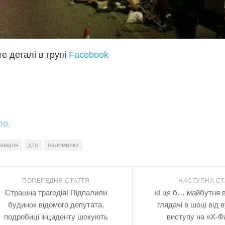
е деталі в групі
Facebook
ло.
аварія
дтп
паломники
ПОПЕРЕДНЯ СТАТТЯ
НАСТУПНА СТ
Страшна трагедія! Підпалили
«І ця б… майбутня в
будинок відомого депутата,
глядачі в шоці від 
подробиці інциденту шокують
виступу на «Х-Ф