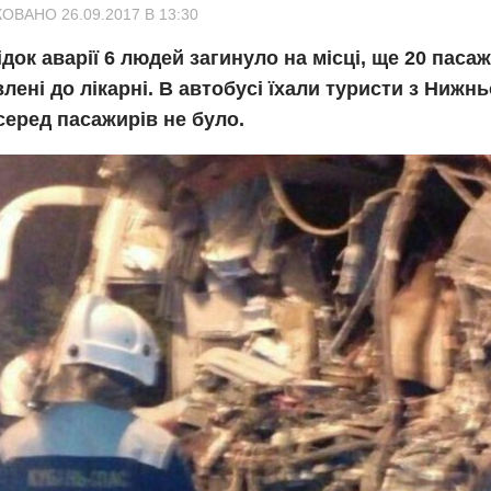
ОВАНО 26.09.2017 В 13:30
док аварії 6 людей загинуло на місці, ще 20 паса
лені до лікарні. В автобусі їхали туристи з Нижн
серед пасажирів не було.