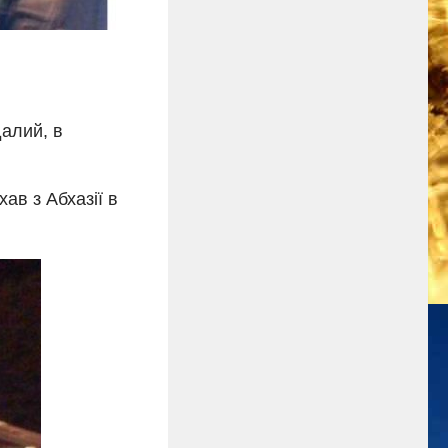
далий, в
ав з Абхазії в