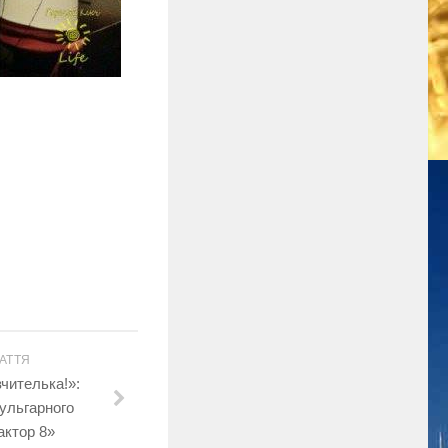
АТТЯ
чителька!»:
вульгарного
актор 8»