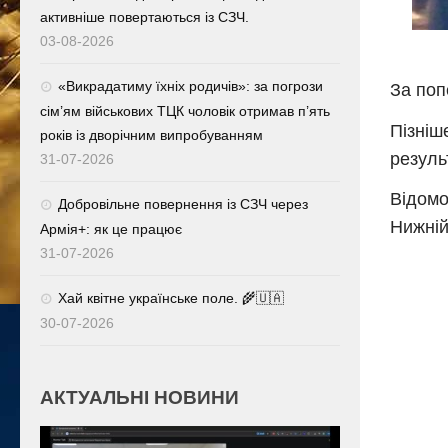
активніше повертаються із СЗЧ.
03-08-2026
«Викрадатиму їхніх родичів»: за погрози
За поп
сім’ям військових ТЦК чоловік отримав п’ять
Пізніш
років із дворічним випробуванням
резуль
31-07-2026
Відомо
Добровільне повернення із СЗЧ через
Нижній
Армія+: як це працює
31-07-2026
Хай квітне українське поле. 🌾🇺🇦
30-07-2026
АКТУАЛЬНІ НОВИНИ