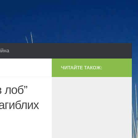
ійна
ЧИТАЙТЕ ТАКОЖ:
 лоб”
загиблих