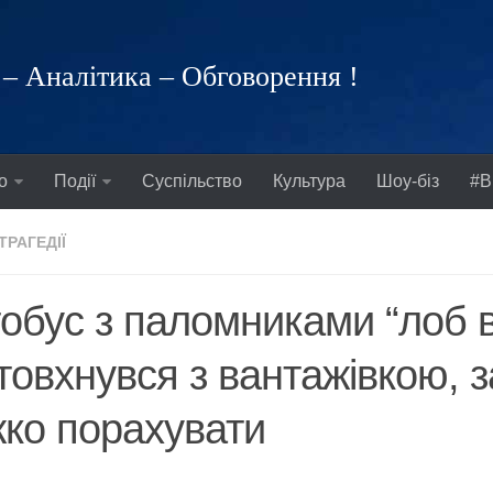
– Аналітика – Обговорення !
о
Події
Суспільство
Культура
Шоу-біз
#В
ТРАГЕДІЇ
обус з паломниками “лоб в
товхнувся з вантажівкою, 
ко порахувати