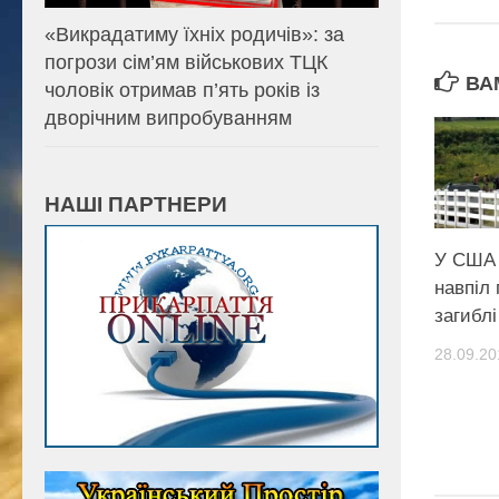
«Викрадатиму їхніх родичів»: за
погрози сім’ям військових ТЦК
ВА
чоловік отримав п’ять років із
дворічним випробуванням
НАШІ ПАРТНЕРИ
У США 
навпіл 
загиблі
28.09.20