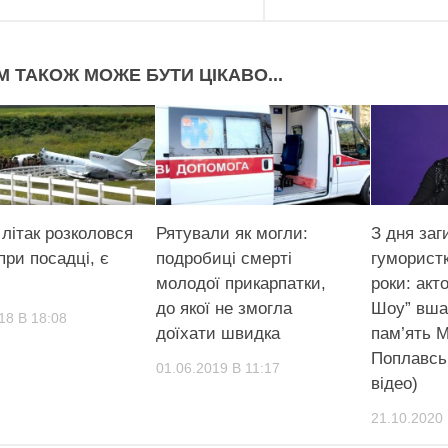
М ТАКОЖ МОЖЕ БУТИ ЦІКАВО...
літак розколовся
Рятували як могли:
З дня заг
при посадці, є
подробиці смерті
гуморист
молодої прикарпатки,
роки: акт
до якої не змогла
Шоу” вша
18 В 18:08
доїхати швидка
пам’ять 
Поплавськ
01.06.2019 В 11:17
відео)
21.10.2020 