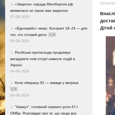
ОПУБЛІК
«Закрита» нарада Міноборони рф
виявилася не такою вже закритою
Внаслі
07-08-2026
достав
Дітей 
«Едельвейс» чекає. Контракт 18–24 — для
тих, хто готовий діяти. 🇺🇦
06-08-2026
Російська пропаганда продовжує
вигадувати нові історії навколо подій в
Україні
04-08-2026
Коли обираєш 92 — завжди у виграші.
🇺🇦
04-08-2026
⁨”Азимут”, головний сержант роти 47-ї
ОМБр. Розповідає про те, що люди все