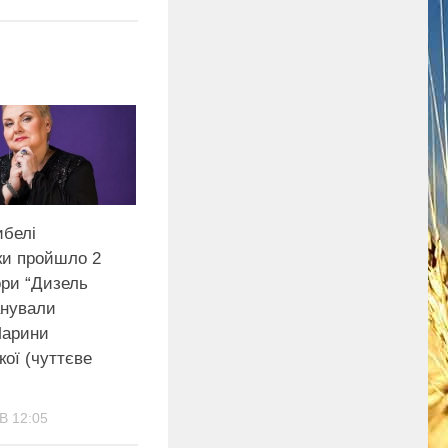
ибелі
ки пройшло 2
ори “Дизель
нували
Марини
ої (чуттєве
В 12:05