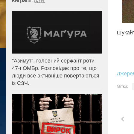
виграші. 🇺🇦
Шукайт
⁨”Азимут”, головний сержант роти
47-ї ОМБр. Розповідає про те, що
Джере
люди все активніше повертаються
із СЗЧ.
Мітки: