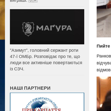
виграші. 🇺🇦
Пийте
⁨”Азимут”, головний сержант роти
Ранков
47-ї ОМБр. Розповідає про те, що
люди все активніше повертаються
відчув
із СЗЧ.
відмов
НАШІ ПАРТНЕРИ