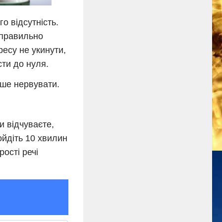
о відсутність.
 правильно
ресу не укинути,
сти до нуля.
нше нервувати.
и відчуваєте,
ойдіть 10 хвилин
рості речі