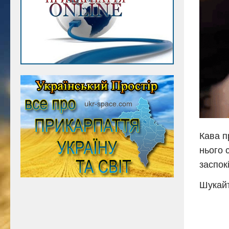
Кава п
нього 
заспок
Шукайт