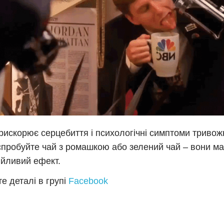
рискорює серцебиття і психологічні симптоми тривожн
спробуйте чай з ромашкою або зелений чай – вони м
ійливий ефект.
е деталі в групі
Facebook