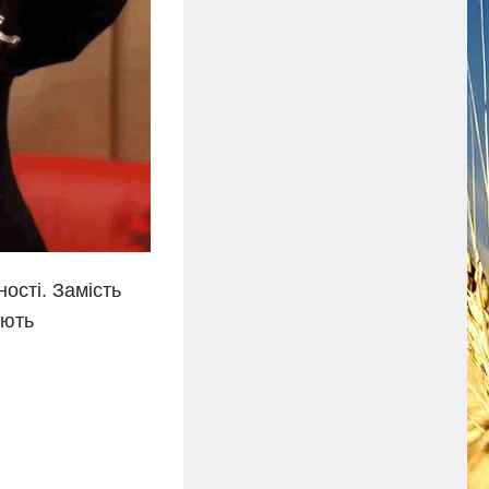
ості. Замість
ають