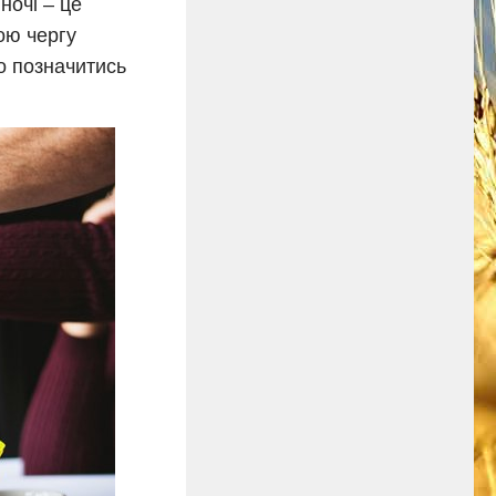
ночі – це
ою чергу
о позначитись