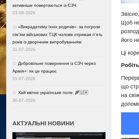
активніше повертаються із СЗЧ.
03-08-2026
Звісно
Щоб не
«Викрадатиму їхніх родичів»: за погрози
розпод
сім’ям військових ТЦК чоловік отримав п’ять
його н
років із дворічним випробуванням
31-07-2026
Ці кор
Добровільне повернення із СЗЧ через
Робіт
Армія+: як це працює
Перерв
31-07-2026
що стр
Хай квітне українське поле. 🌾🇺🇦
на свіж
30-07-2026
допомо
АКТУАЛЬНІ НОВИНИ