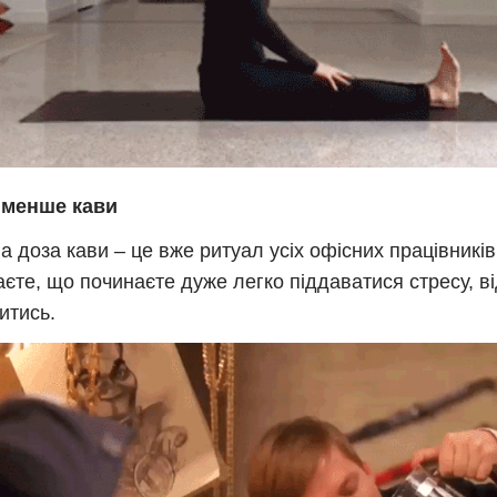
 менше кави
а доза кави – це вже ритуал усіх офісних працівникі
аєте, що починаєте дуже легко піддаватися стресу, в
итись.