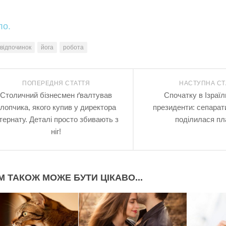
ло.
відпочинок
йога
робота
ПОПЕРЕДНЯ СТАТТЯ
НАСТУПНА СТ
Столичний бізнесмен ґвалтував
Спочатку в Ізраїль
лопчика, якого купив у директора
президенти: сепарат
нтернату. Деталі просто збивають з
поділилася п
ніг!
М ТАКОЖ МОЖЕ БУТИ ЦІКАВО...