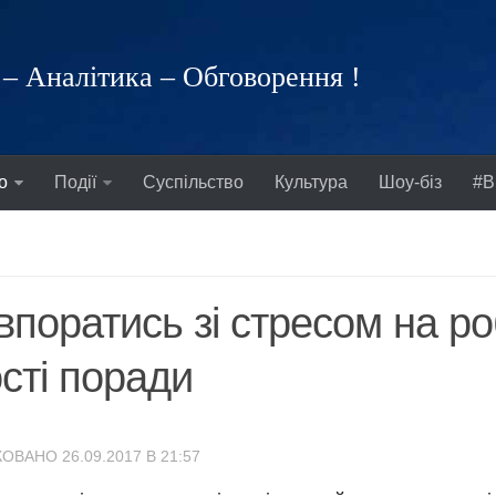
– Аналітика – Обговорення !
о
Події
Суспільство
Культура
Шоу-біз
#В
впоратись зі стресом на ро
сті поради
ОВАНО 26.09.2017 В 21:57