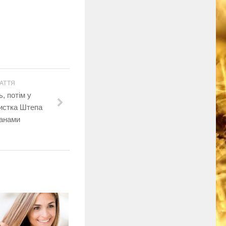
АТТЯ
, потім у
истка Штепа
ланами