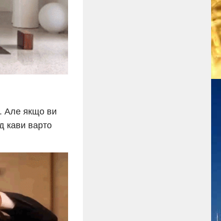
в. Але якщо ви
ід кави варто