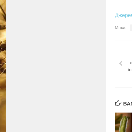
Джере
Мітки:
х
і
ВА