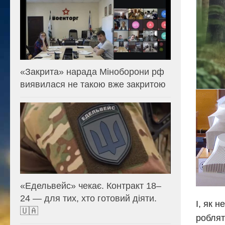
«Закрита» нарада Міноборони рф
виявилася не такою вже закритою
«Едельвейс» чекає. Контракт 18–
24 — для тих, хто готовий діяти.
І, як 
🇺🇦
роблят