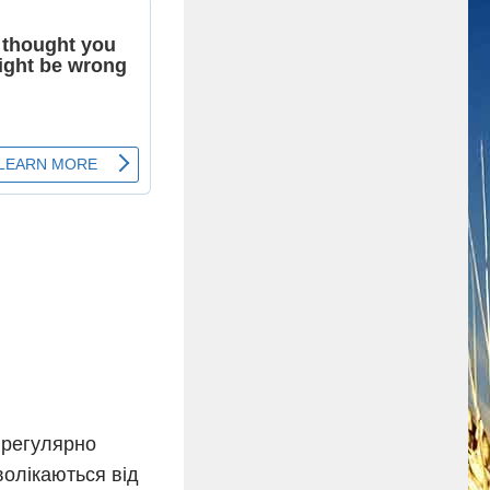
і регулярно
волікаються від