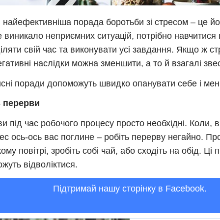
, найефективніша порада боротьби зі стресом – це йог
 виникало неприємних ситуацій, потрібно навчитися
іляти свій час та виконувати усі завдання. Якщо ж ст
егативні наслідки можна зменшити, а то й взагалі зве
исні поради допоможуть швидко опанувати себе і ме
ь перерви
и під час робочого процесу просто необхідні. Коли, в
ес ось-ось вас поглине – робіть перерву негайно. Пр
ому повітрі, зробіть собі чай, або сходіть на обід. Ці п
жуть відволіктися.
Підтримай нашу сторінку в Facebook.