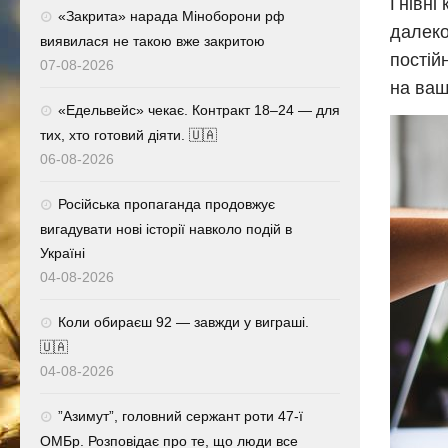
Гнівні
«Закрита» нарада Міноборони рф
далеко
виявилася не такою вже закритою
постій
07-08-2026
на ваш
«Едельвейс» чекає. Контракт 18–24 — для
тих, хто готовий діяти. 🇺🇦
06-08-2026
Російська пропаганда продовжує
вигадувати нові історії навколо подій в
Україні
04-08-2026
Коли обираєш 92 — завжди у виграші.
🇺🇦
04-08-2026
⁨”Азимут”, головний сержант роти 47-ї
ОМБр. Розповідає про те, що люди все