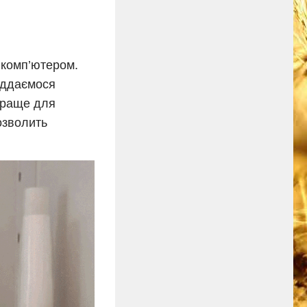
а комп’ютером.
піддаємося
йкраще для
озволить