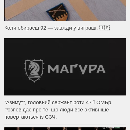
Коли обираєш 92 — завжди у виграші. 🇺🇦
⁨”Азимут”, головний сержант роти 47-ї ОМБр.
Розповідає про те, що люди все активніше
повертаються із СЗЧ.