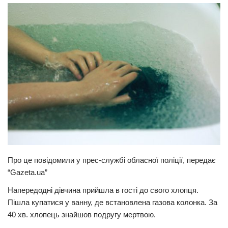
Прикарпаття
Економіка
Політика
Світ
Цікаво
Наука
Технології
Історії
Рецепти
Про це повідомили у прес-службі обласної поліції, передає
“Gazeta.ua”
Привітання
Напередодні дівчина прийшла в гості до свого хлопця.
Здоров’я
Пішла купатися у ванну, де встановлена газова колонка. За
Події
40 хв. хлопець знайшов подругу мepтвою.
Кримінал