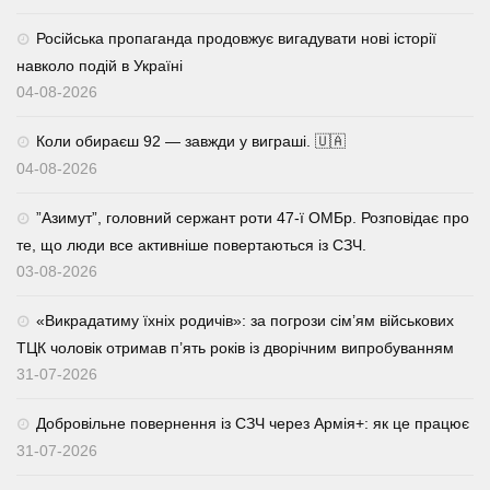
Російська пропаганда продовжує вигадувати нові історії
навколо подій в Україні
04-08-2026
Коли обираєш 92 — завжди у виграші. 🇺🇦
04-08-2026
⁨”Азимут”, головний сержант роти 47-ї ОМБр. Розповідає про
те, що люди все активніше повертаються із СЗЧ.
03-08-2026
«Викрадатиму їхніх родичів»: за погрози сім’ям військових
ТЦК чоловік отримав п’ять років із дворічним випробуванням
31-07-2026
Добровільне повернення із СЗЧ через Армія+: як це працює
31-07-2026