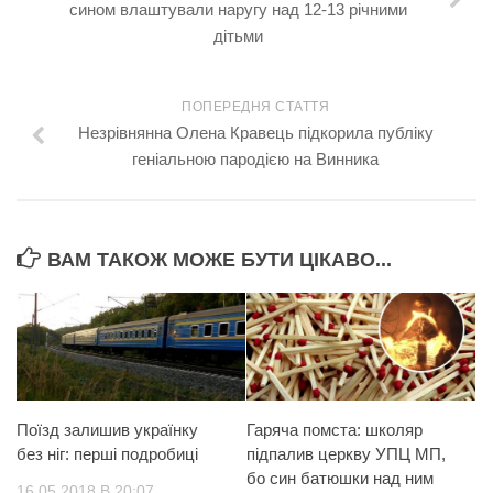
сином влаштували наругу над 12-13 річними
дітьми
ПОПЕРЕДНЯ СТАТТЯ
Незрівнянна Олена Кравець підкорила публіку
геніальною пародією на Винника
ВАМ ТАКОЖ МОЖЕ БУТИ ЦІКАВО...
Поїзд залишив українку
Гаряча помста: школяр
без ніг: перші подробиці
підпалив церкву УПЦ МП,
бо син батюшки над ним
16.05.2018 В 20:07