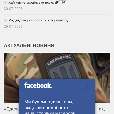
Хай квітне українське поле. 🌾🇺🇦
30-07-2026
Медведчуку оголосили нову підозру
29-07-2026
АКТУАЛЬНІ НОВИНИ
Ми будемо вдячні вам,
якщо ви вподобаєте
«Едельвейс» чекає. Контракт 18–24 — для тих,
нашу сторінку Facebook