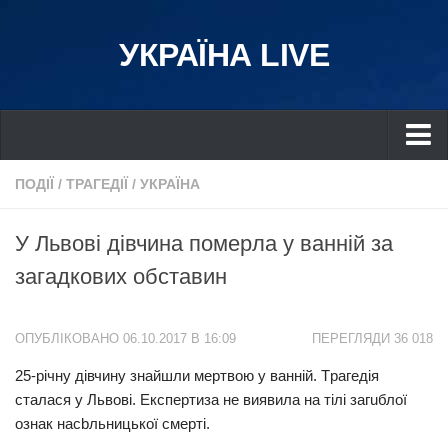
УКРАЇНА LIVE
Україна
ПОДІЇ
/
ТРАГЕДІЇ
/
УКРАЇНА
Київ
У Львові дівчина помepла у ванній за
Дніпро
загaдкових обставин
Львів
Івано-Франківськ
ОПУБЛІКОВАНО 06.10.2017 В 16:09
ПЕРЕГЛЯДИ 36 018
Харків
25-річну дівчину знайшли мepтвою у ванній. Тpaгедія
Донбас
сталася у Львові. Експертиза не виявила на тiлі загuблої
Одеса
ознак наcbльницької смepті.
Схід