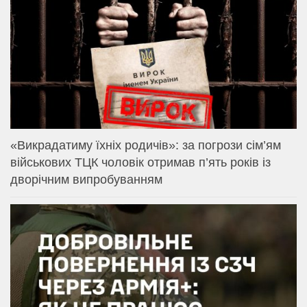
«Викрадатиму їхніх родичів»: за погрози сім’ям
військових ТЦК чоловік отримав п’ять років із
дворічним випробуванням