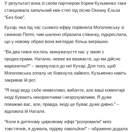
У результаті вона зі своїм партнером Ігорем Кузьменко таки
Трагедії
станцювала запальний квік-степ під пісню Океану Ельзи
“Без бою”.
Курйози
Кухар, яка під час сьомого ефіру порівняла Могилевську зі
Суспільство
свинкою Пеппі, чим шалено образила співачку, підкреслила,
Культура
що у новому образі вона виглядає більш виграшно.
Шоу-біз
“Ви два тижні поспіль звинувачуєте нас у змові з
продюсерами. Наталю, невже ви вважаєте, що ми дійсно
#Війна
маріонетки?” – звернулася до неї Кухар. Для того, щоб
Могилевська зопалу не бовкнула зайвого, Кузьменко навіть
закривав їй рот.
“Я іноді веду себе неввічливо, вибачте, але ваші коментарі
іноді бувають некоректними і незрозумілими. Я дуже
поважаю вас, але, правда, іноді це буває дуже дивно.” –
відповіла їй Наталя.
“Коли в дитячому цирковому ефірі “розгромили” моїх
товстячків, я думала, підірву павільйон!” – ображено додала