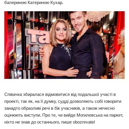
балериною Катериною Кухар.
Прикарпаття
Економіка
Політика
Світ
Цікаво
Наука
Технології
Історії
Рецепти
Співачка збиралася відмовитися від подальшої участі в
Привітання
проекті, так як, на її думку, судді дозволяють собі говорити
занадто образливі речі в бік учасників, а також нечесно
Здоров’я
оцінюють виступи. Про те, чи вийде Могилевська на паркет,
Події
ніхто не знав до останнього, пише obozrevatel
Кримінал