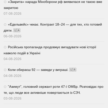
«Закрита» нарада Міноборони рф виявилася не такою вже
закритою
07-08-2026
«Едельвейс» чекає. Контракт 18–24 — для тих, хто готовий
діяти. 🇺🇦
06-08-2026
Російська пропаганда продовжує вигадувати нові історії
навколо подій в Україні
04-08-2026
Коли обираєш 92 — завжди у виграші. 🇺🇦
04-08-2026
⁨”Азимут”, головний сержант роти 47-ї ОМБр. Розповідає про
те, що люди все активніше повертаються із СЗЧ.
03-08-2026