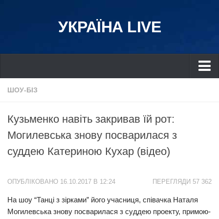
УКРАЇНА LIVE
Україна
ШОУ-БІЗ
Київ
Кузьменко навіть закривав їй рот:
Дніпро
Могилевська знову поcвapилася з
Львів
суддею Катериною Кухар (відео)
Івано-Франківськ
Харків
ОПУБЛІКОВАНО 16.10.2017 В 12:24
ПЕРЕГЛЯДИ 57 362
Донбас
На шоу “Танці з зірками” його учасниця, співачка Наталя
Одеса
Могилевська знову поcвaрилася з суддею проекту, примою-
Схід