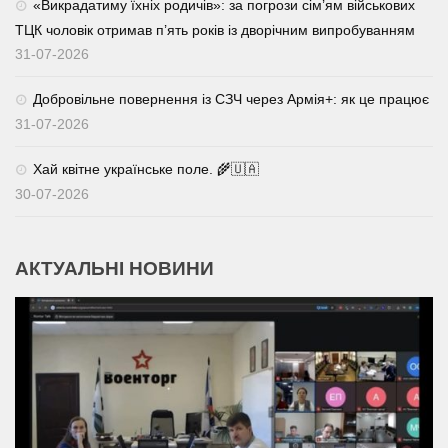
«Викрадатиму їхніх родичів»: за погрози сім’ям військових
ТЦК чоловік отримав п’ять років із дворічним випробуванням
31-07-2026
Добровільне повернення із СЗЧ через Армія+: як це працює
31-07-2026
Хай квітне українське поле. 🌾🇺🇦
30-07-2026
АКТУАЛЬНІ НОВИНИ