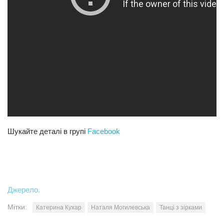
Шукайте деталі в групі
Facebook
Джерело.
Мітки:
Катерина Кухар
Наталя Могилевська
Танці з зірками