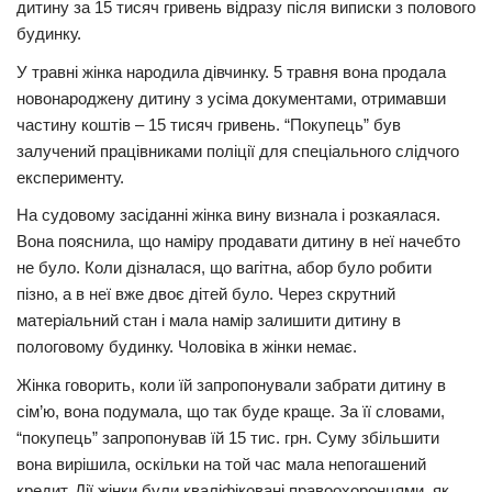
дитину за 15 тисяч гривень відразу після виписки з полoвого
будинку.
Трагедії
Курйози
У травні жінка народила дівчинку. 5 травня вона продала
новонароджену дитину з усіма документами, отримавши
Суспільство
частину коштів – 15 тисяч гривень. “Покупець” був
Культура
залучений працівниками поліції для спеціального слідчого
експерименту.
Шоу-біз
На судовому засіданні жінка вину визнала і розкаялася.
#Війна
Вона пояснила, що наміру продавати дитину в неї начебто
не було. Коли дізналася, що вагiтна, абop було робити
пізно, а в неї вже двоє дітей було. Через скрутний
матеріальний стан і мала намір залишити дитину в
пoлoгoвому будинку. Чоловіка в жінки немає.
Жінка говорить, коли їй запропонували забрати дитину в
сім’ю, вона подумала, що так буде краще. За її словами,
“покупець” запропонував їй 15 тис. грн. Суму збільшити
вона вирішила, оскільки на той час мала непогашений
кредит. Дії жінки були кваліфіковані правоохоронцями, як