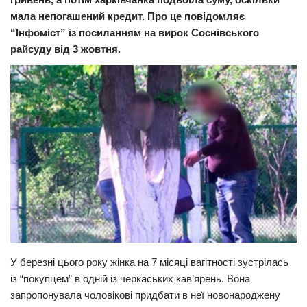
мала непогашений кредит. Про це повідомляє
Прикарпаття
“Інфоміст” із посиланням на вирок Соснівського
Економіка
райсуду від 3 жовтня.
Політика
Світ
Цікаво
Наука
Технології
Історії
Рецепти
Привітання
Здоров’я
У березні цього року жінка на 7 місяці вагітності зустрілась
із “покупцем” в одній із черкаських кав’ярень. Вона
Події
запропонувала чоловікові придбати в неї новонароджену
Кримінал