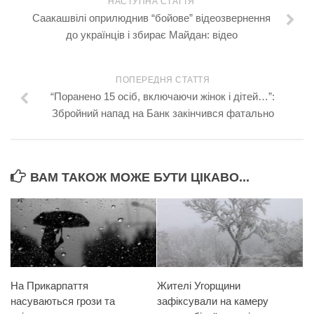
НАСТУПНА СТАТТЯ
Саакашвілі оприлюднив “бойове” відеозвернення
до українців і збирає Майдан: відео
ПОПЕРЕДНЯ СТАТТЯ
“Поранено 15 осіб, включаючи жінок і дітей…”:
Збройний напад на Банк закінчився фатально
ВАМ ТАКОЖ МОЖЕ БУТИ ЦІКАВО...
На Прикарпаття
Жителі Угорщини
насуваються грози та
зафіксували на камеру