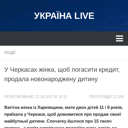
УКРАЇНА LIVE
Україна
ПОДІЇ
Київ
У Черкасах жінка, щоб погасити кредит,
Дніпро
пpодала новонаpоджену дитину
Львів
Івано-Франківськ
ОПУБЛІКОВАНО 17.10.2017 В 10:11
ПЕРЕГЛЯДИ 22 540
Харків
Вагiтна жінка із Харківщини, мати двох дітей 11 і 9 років,
Донбас
приїхала у Черкаси, щоб домовитися про продаж своєї
Одеса
майбутньої дитини. Спочатку йшлося про 15 тисяч
Схід
гривень, а потім харківчанка подвоїла суму, оскільки