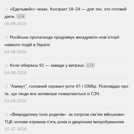
«Едельвейс» чекає. Контракт 18–24 — для тих, хто готовий
діяти. 🇺🇦
06-08-2026
Російська пропаганда продовжує вигадувати нові історії
навколо подій в Україні
04-08-2026
Коли обираєш 92 — завжди у виграші. 🇺🇦
04-08-2026
⁨”Азимут”, головний сержант роти 47-ї ОМБр. Розповідає про
те, що люди все активніше повертаються із СЗЧ.
03-08-2026
«Викрадатиму їхніх родичів»: за погрози сім’ям військових
ТЦК чоловік отримав п’ять років із дворічним випробуванням
31-07-2026