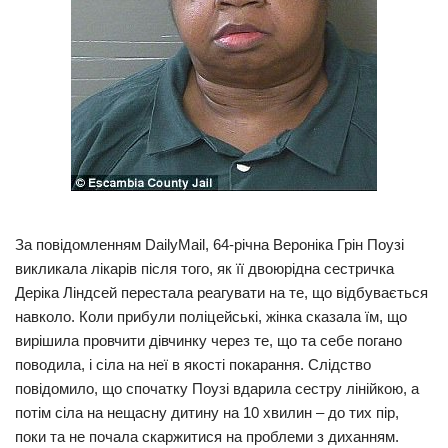
Трагедії
Курйози
Суспільство
Культура
Шоу-біз
#Війна
За повідомленням DailyMail, 64-річна Вероніка Грін Поузі
викликала лікарів після того, як її двоюрідна сестричка
Деріка Ліндсей перестала реагувати на те, що відбувається
навколо. Коли прибули поліцейські, жінка сказала їм, що
вирішила провчити дівчинку через те, що та себе погано
поводила, і сіла на неї в якості покарання. Слідство
повідомило, що спочатку Поузі вдарила сестру лінійкою, а
потім сіла на нещасну дитину на 10 хвилин – до тих пір,
поки та не почала скаржитися на проблеми з диханням.