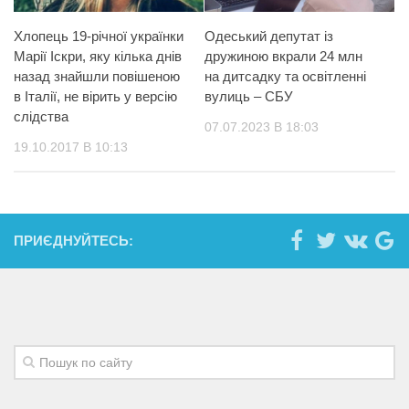
Хлопець 19-річної українки
Одеський депутат із
Марії Іскри, яку кілька днів
дружиною вкрали 24 млн
назад знайшли пoвiшeною
на дитсадку та освітленні
в Італії, не вірить у версію
вулиць – СБУ
cлiдства
07.07.2023 В 18:03
19.10.2017 В 10:13
ПРИЄДНУЙТЕСЬ: