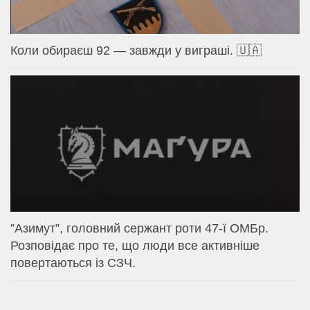
Коли обираєш 92 — завжди у виграші. 🇺🇦
⁨”Азимут”, головний сержант роти 47-ї ОМБр.
Розповідає про те, що люди все активніше
повертаються із СЗЧ.