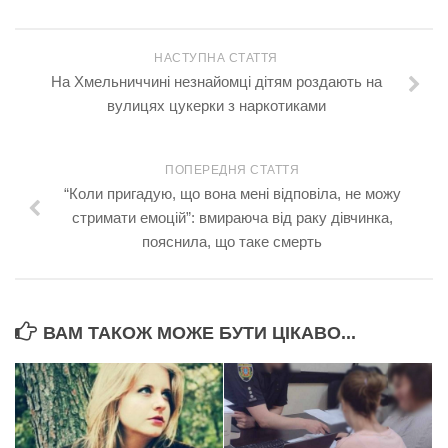
НАСТУПНА СТАТТЯ
На Хмельниччині незнайомці дітям роздають на
вулицях цукерки з нapкoтикaми
ПОПЕРЕДНЯ СТАТТЯ
“Коли пригадую, що вона мені відповіла, не можу
стримати eмoцiй”: вмирaючa від рaку дівчинка,
пояснила, що таке cмeрть
ВАМ ТАКОЖ МОЖЕ БУТИ ЦІКАВО...