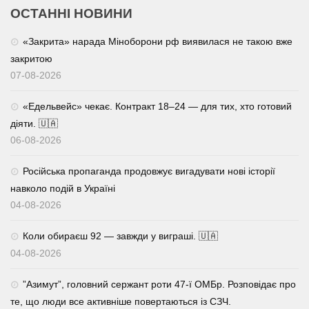
ОСТАННІ НОВИНИ
«Закрита» нарада Міноборони рф виявилася не такою вже
закритою
07-08-2026
«Едельвейс» чекає. Контракт 18–24 — для тих, хто готовий
діяти. 🇺🇦
06-08-2026
Російська пропаганда продовжує вигадувати нові історії
навколо подій в Україні
04-08-2026
Коли обираєш 92 — завжди у виграші. 🇺🇦
04-08-2026
⁨”Азимут”, головний сержант роти 47-ї ОМБр. Розповідає про
те, що люди все активніше повертаються із СЗЧ.