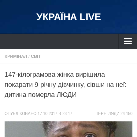
УКРАЇНА LIVE
Україна
КРИМІНАЛ
/
СВІТ
Київ
147-кілограмова жінка вирішила
Дніпро
покарати 9-річну дівчинку, сівши на неї:
Львів
дитина померла ЛЮДИ
Івано-Франківськ
Харків
ОПУБЛІКОВАНО 17.10.2017 В 23:17
ПЕРЕГЛЯДИ 24 150
Донбас
Одеса
Схід