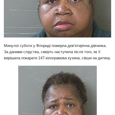
Прикарпаття
Економіка
Політика
Світ
Цікаво
Минулої суботи у Флориді померла дев’ятирічна дівчинка.
За даними слідства, смерть наступила після того, як її
Наука
вирішила покарати 147-кілограмова кузина, сівши на дитину.
Технології
Історії
Рецепти
Привітання
Здоров’я
Події
Кримінал