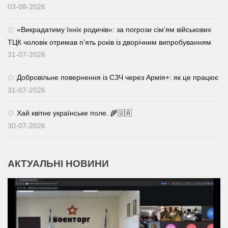
03-08-2026
«Викрадатиму їхніх родичів»: за погрози сім’ям військових
ТЦК чоловік отримав п’ять років із дворічним випробуванням
31-07-2026
Добровільне повернення із СЗЧ через Армія+: як це працює
31-07-2026
Хай квітне українське поле. 🌾🇺🇦
30-07-2026
АКТУАЛЬНІ НОВИНИ