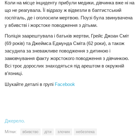
Коли на місце інциденту прибули медики, дівчинка вже ні на
що не реагувала. Її відразу ж відвезли в баптистський
госпіталь, де і оголосили мертвою. Поузі була звинувачена
у вбивстві і жорстоке поводження з дітьми.
Поліція заарештувала і батьків жертви, Грейс Джоан Сміт
(69 років) та Джеймса Едмунда Сміта (62 роки), а також
засудила за зневажливе поводження з дитиною і
замовчування факту жорстокого поводження з дівчинкою.
Всі троє дорослих знаходяться під арештом в окружній
в’язниці.
Шукайте деталі в групі
Facebook
Джерело.
Мітки:
вбивство
діти
злочин
небезпека