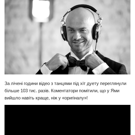
Трагедії
Курйози
Суспільство
Культура
Шоу-біз
#Війна
За лічені години відео з танцями під хіт дуету переглянули
більше 103 тис. разів. Коментатори помітили, що у Ями
вийшло навіть краще, ніж у «оригіналу»!