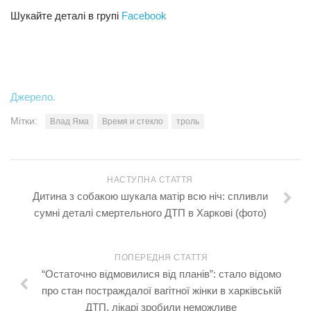
Шукайте деталі в групі
Facebook
Джерело.
Мітки:
Влад Яма
Время и стекло
троль
НАСТУПНА СТАТТЯ
Дитина з собакою шукала матір всю ніч: спливли
сумні деталі cмepтeльного ДTП в Харкові (фото)
ПОПЕРЕДНЯ СТАТТЯ
“Остаточно відмовилися від планів”: стало відомо
про стан постраждалої вагітної жінки в харківській
ДТП, лікарі зробили неможливе