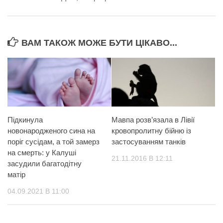
ВАМ ТАКОЖ МОЖЕ БУТИ ЦІКАВО...
Підкинула
Мавпа розв’язала в Лівії
новонародженого сина на
кровопролитну бійню із
поріг сусідам, а той замерз
застосуванням танків
на смерть: у Калуші
21.11.2016 В 12:11
засудили багатодітну
матір
04.09.2021 В 11:00