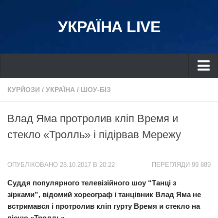
УКРАЇНА LIVE
Україна
КУРЙОЗИ
/
УКРАЇНА
/
ШОУ-БІЗ
Київ
Влад Яма протролив кліп Время и
Дніпро
стекло «Тролль» і підірвав Мережу
Львів
Івано-Франківськ
ОПУБЛІКОВАНО 28.10.2017 В 20:22
ПЕРЕГЛЯДИ 99 889
Харків
Суддя популярного телевізійного шоу “Танці з
Донбас
зірками”, відомий хореограф і танцівник Влад Яма не
Одеса
встримався і протролив кліп гурту Время и стекло на
Схід
пісню «Тролль».