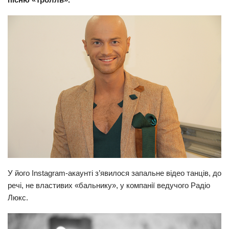
Прикарпаття
Економіка
Політика
Світ
Цікаво
Наука
Технології
Історії
Рецепти
У його Instagram-акаунті з’явилося запальне відео танців, до
Привітання
речі, не властивих «бальнику», у компанії ведучого Радіо
Здоров’я
Люкс.
Події
Кримінал