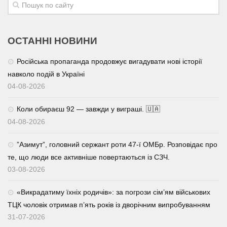
ОСТАННІ НОВИНИ
Російська пропаганда продовжує вигадувати нові історії
навколо подій в Україні
04-08-2026
Коли обираєш 92 — завжди у виграші. 🇺🇦
04-08-2026
⁨”Азимут”, головний сержант роти 47-ї ОМБр. Розповідає про
те, що люди все активніше повертаються із СЗЧ.
03-08-2026
«Викрадатиму їхніх родичів»: за погрози сім’ям військових
ТЦК чоловік отримав п’ять років із дворічним випробуванням
31-07-2026