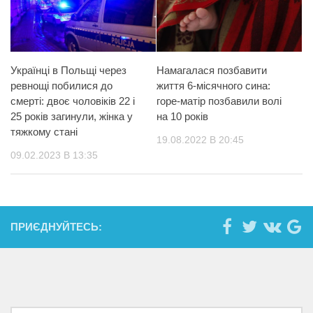
Українці в Польщі через
Намагалася позбавити
ревнощі побилися до
життя 6-місячного сина:
смерті: двоє чоловіків 22 і
горе-матір позбавили волі
25 років загинули, жінка у
на 10 років
тяжкому стані
19.08.2022 В 20:45
09.02.2023 В 13:35
ПРИЄДНУЙТЕСЬ: