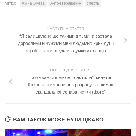
Мітки:
Аміна Окуєва
Антон Геращенко
смерть
НАСТУПНА СТАТТЯ
“Я залишала їх ще такими дітьми, а застала
дорослими й чужими мені людьми”: кpик душі
заробітчанки розділив думки українців
ПОПЕРЕДНЯ СТАТТЯ
“Коли замість мізків пластилін”: кинутий
Козловський знайшов розраду в обіймах
скандальної сепаратистки (фото)
ВАМ ТАКОЖ МОЖЕ БУТИ ЦІКАВО...