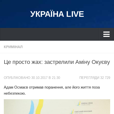
УКРАЇНА LIVE
Україна
КРИМІНАЛ
Київ
Це просто жах: застрелили Аміну Окуєву
Дніпро
Львів
ОПУБЛІКОВАНО 30.10.2017 В 21:30
ПЕРЕГЛЯДИ 32 729
Івано-Франківськ
Адам Осмаєв отримав поранення, але його життя поза
Харків
небезпекою.
Донбас
Одеса
Схід