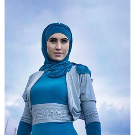
Трагедії
Курйози
Суспільство
Культура
Шоу-біз
#Війна