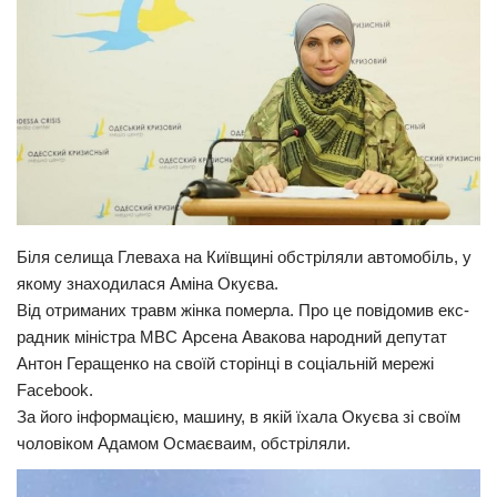
Прикарпаття
Економіка
Політика
Світ
Цікаво
Наука
Біля селища Глеваха на Київщині обстріляли автомобіль, у
Технології
якому знаходилася Аміна Окуєва.
Історії
Від отриманих травм жінка померла. Про це повідомив екс-
радник міністра МВС Арсена Авакова народний депутат
Рецепти
Антон Геращенко на своїй сторінці в соціальній мережі
Привітання
Facebook.
За його інформацією, машину, в якій їхала Окуєва зі своїм
Здоров’я
чоловіком Адамом Осмаєваим, обстріляли.
Події
Кримінал