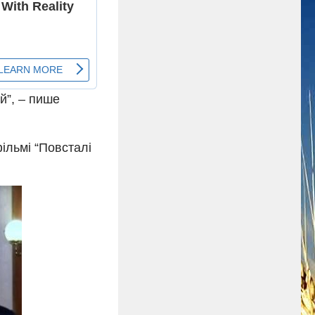
й”, – пише
фільмі “Повсталі