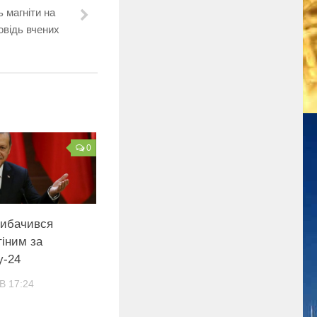
 магніти на
овідь вчених
0
вибачився
іним за
у-24
В 17:24