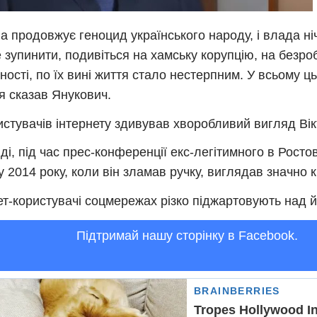
на продовжує генoцид українського народу, і влада ні
 зупинити, подивіться на хамську корупцію, на безроб
ності, по їх вині життя стало нестерпним. У всьому ць
я сказав Янукович.
истувачів інтернету здивував хворобливий вигляд Ві
вді, під час прес-конференції екс-легітимного в Росто
 2014 року, коли він зламав ручку, виглядав значно к
ет-користувачі соцмережах різко піджартовують над 
Підтримай нашу сторінку в Facebook.