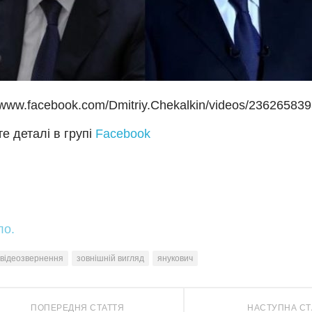
//www.facebook.com/Dmitriy.Chekalkin/videos/23626583
е деталі в групі
Facebook
ло.
відеозвернення
зовнішній вигляд
янукович
ПОПЕРЕДНЯ СТАТТЯ
НАСТУПНА СТ