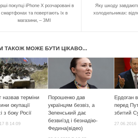
рші покупці iPhone X розчаровані в
Яку шкоду завдають
смартфонах та повертають їх в
холодильниках: відп
магазини, – ЗМІ
М ТАКОЖ МОЖЕ БУТИ ЦІКАВО...
т назвав терміни
Порошенко дав
Ердоган 
ини окупації
українцям безвіз, а
перед Пут
і з боку Росії
Зеленський дає
збитий С
безвиїзд і безнадію-
17 В 14:09
27.06.2016 
Федина(відео)