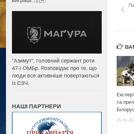
виграші. 🇺🇦
Пе
ВА
⁨”Азимут”, головний сержант роти
47-ї ОМБр. Розповідає про те, що
люди все активніше повертаються
із СЗЧ.
Експер
та прич
НАШІ ПАРТНЕРИ
Білорус
25.01.20