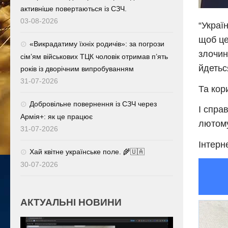
активніше повертаються із СЗЧ.
03-08-2026
“Украї
щоб це
«Викрадатиму їхніх родичів»: за погрози
злoчин
сім’ям військових ТЦК чоловік отримав п’ять
йдетьс
років із дворічним випробуванням
31-07-2026
Та кор
Добровільне повернення із СЗЧ через
І спра
Армія+: як це працює
лютому
31-07-2026
Інтерн
Хай квітне українське поле. 🌾🇺🇦
30-07-2026
АКТУАЛЬНІ НОВИНИ