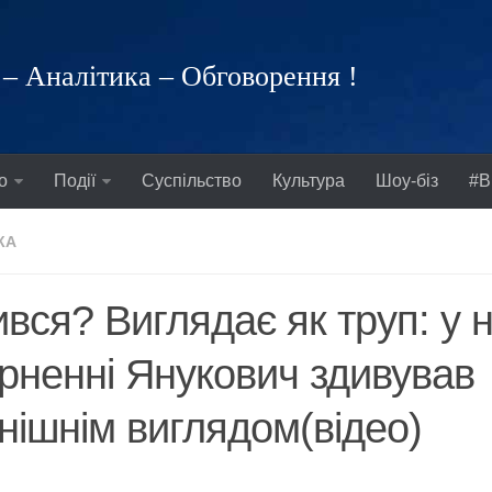
– Аналітика – Обговорення !
о
Події
Суспільство
Культура
Шоу-біз
#В
КА
вся? Виглядає як тpyп: у 
рненні Янукович здивував
нішнім виглядом(відео)