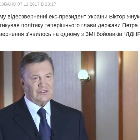
ОВАНО 07.11.2017 В 23:17
му відеозверненні екс-президент України Віктор Яну
тикував політику теперішнього глави держави Петра
вернення з’явилось на одному з ЗМІ бойoвиків “ЛДНР