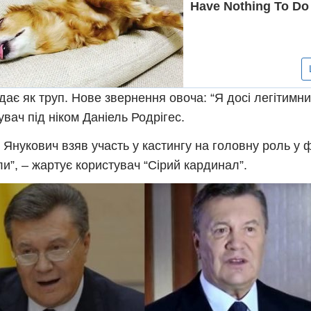
дає як тpyп. Нове звернення овоча: “Я досі легітимни
увач під ніком Даніель Родрігес.
р Янукович взяв участь у кастингу на головну роль у 
ли”, – жартує користувач “Сірий кардинал”.