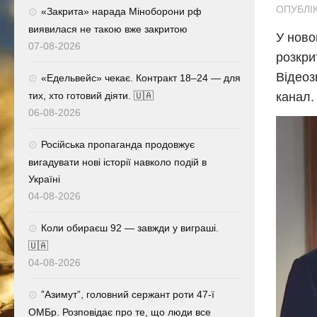
ОПУБЛІК
«Закрита» нарада Міноборони рф
виявилася не такою вже закритою
У ново
07-08-2026
розкри
Відеоз
«Едельвейс» чекає. Контракт 18–24 — для
тих, хто готовий діяти. 🇺🇦
канал.
06-08-2026
Російська пропаганда продовжує
вигадувати нові історії навколо подій в
Україні
04-08-2026
Коли обираєш 92 — завжди у виграші.
🇺🇦
04-08-2026
⁨”Азимут”, головний сержант роти 47-ї
ОМБр. Розповідає про те, що люди все