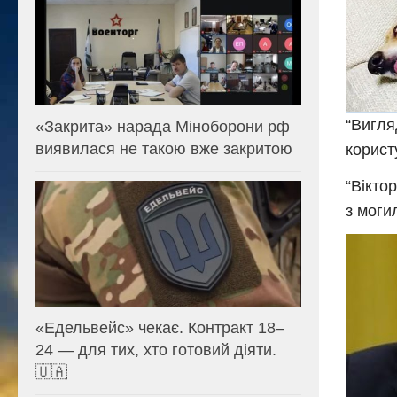
“Вигля
«Закрита» нарада Міноборони рф
виявилася не такою вже закритою
корист
“Вікто
з мoги
«Едельвейс» чекає. Контракт 18–
24 — для тих, хто готовий діяти.
🇺🇦