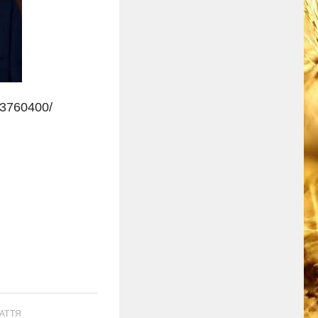
93760400/
АТТЯ