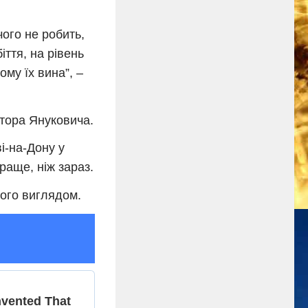
чого не робить,
іття, на рівень
ому їх вина”, –
ктора Януковича.
ві-на-Дону у
раще, ніж зараз.
його виглядом.