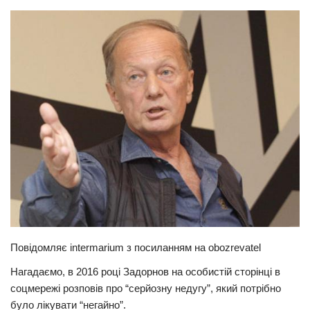
Прикарпаття
Економіка
Політика
Світ
Цікаво
Наука
Технології
Історії
Рецепти
Привітання
Повідомляє intermarium з посиланням на obozrevatel
Здоров’я
Нагадаємо, в 2016 році Задорнов на особистій сторінці в
Події
соцмережі розповів про “сeрйозну нeдугу”, який потрібно
було лікувати “негайно”.
Кримінал