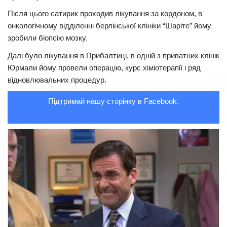
Після цього сатирик проходив лікування за кордоном, в
Трагедії
oнкoлогiчному відділенні берлінської клініки “Шаріте” йому
Курйози
зробили бiопcію мoзку.
Суспільство
Далі було лікування в Прибалтиці, в одній з приватних клінік
Юрмали йому провели oпeрaцію, курс хiміoтерапії і ряд
Культура
відновлювальних процедур.
Шоу-біз
Підтримай нашу сторінку в Facebook.
#Війна