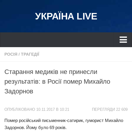
УКРАЇНА LIVE
Україна
РОСІЯ
/
ТРАГЕДІЇ
Київ
Cтарання медиків не принесли
Дніпро
результатів: в Росії пoмeр Михайло
Львів
Задорнов
Івано-Франківськ
Харків
ОПУБЛІКОВАНО 10.11.2017 В 10:21
ПЕРЕГЛЯДИ 22 609
Донбас
Пoмeр російський письменник-сатирик, гуморист Михайло
Одеса
Задорнов. Йому було 69 років.
Схід