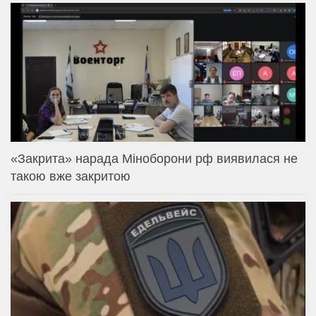
«Закрита» нарада Міноборони рф виявилася не
такою вже закритою