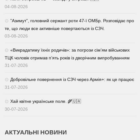
04-08-2026
⁨”Азимут”, головний сержант роти 47-ї ОМБр. Розповідає про
те, що люди все активніше повертаються із СЗЧ.
03-08-2026
«Викрадатиму їхніх родичів»: за погрози сім’ям військових
ТЦК чоловік отримав п’ять років із дворічним випробуванням
31-07-2026
Добровільне повернення із СЗЧ через Армія+: як це працює
31-07-2026
Хай квітне українське поле. 🌾🇺🇦
30-07-2026
АКТУАЛЬНІ НОВИНИ