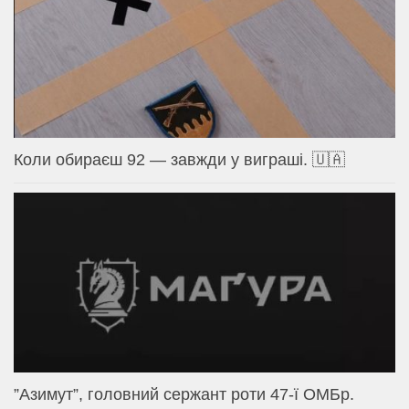
Коли обираєш 92 — завжди у виграші. 🇺🇦
⁨”Азимут”, головний сержант роти 47-ї ОМБр.