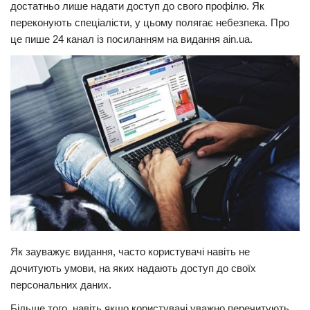
достатньо лише надати доступ до свого профілю. Як
Прикарпаття
переконують спеціалісти, у цьому полягає небезпека. Про
це пише 24 канал із посиланням на видання ain.ua.
Економіка
Політика
Світ
Цікаво
Наука
Технології
Історії
Рецепти
Привітання
Як зауважує видання, часто користувачі навіть не
Здоров’я
дочитують умови, на яких надають доступ до своїх
Події
персональних даних.
Більше того, навіть якщо користувачі уважно перечитують
Кримінал