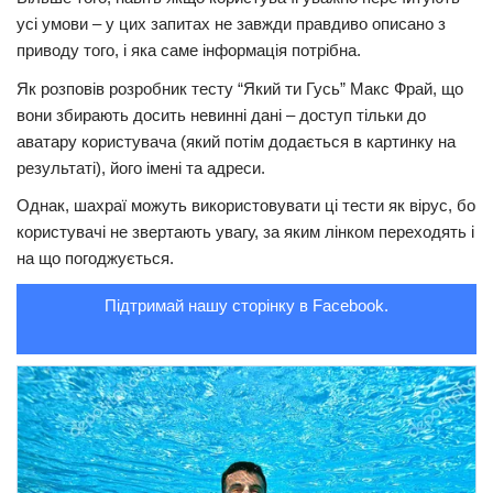
усі умови – у цих запитах не завжди правдиво описано з
Трагедії
приводу того, і яка саме інформація потрібна.
Курйози
Як розповів розробник тесту “Який ти Гусь” Макс Фрай, що
Суспільство
вони збирають досить невинні дані – доступ тільки до
аватару користувача (який потім додається в картинку на
Культура
результаті), його імені та адреси.
Шоу-біз
Однак, шахраї можуть використовувати ці тести як вірус, бо
#Війна
користувачі не звертають увагу, за яким лінком переходять і
на що погоджується.
Підтримай нашу сторінку в Facebook.