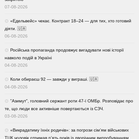
07-08-2026
«Едельвейс» чекає. Контракт 18–24 — для тих, хто готовий
діяти. 🇺🇦
06-08-2026
Російська пропаганда продовжує вигадувати нові історії
навколо подій в Україні
04-08-2026
Коли обираєш 92 — завжди у виграші. 🇺🇦
04-08-2026
⁨”Азимут”, головний сержант роти 47-ї ОМБр. Розповідає про
те, що люди все активніше повертаються із СЗЧ.
03-08-2026
«Викрадатиму їхніх родичів»: за погрози сім’ям військових
ТЦК чоловік отримав п’ять років із дворічним випробуванням