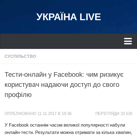
УКРАЇНА LIVE
Україна
СУСПІЛЬСТВО
Київ
Тести-онлайн у Facebook: чим ризикує
Дніпро
користувач надаючи доступ до свого
Львів
профілю
Івано-Франківськ
Харків
ОПУБЛІКОВАНО 11.11.2017 В 19:36
ПЕРЕГЛЯДИ 33 626
Донбас
У Facebook останнім часом великої популярності набули
Одеса
онлайн-тести. Результати можна отримати за кілька хвилин,
Схід