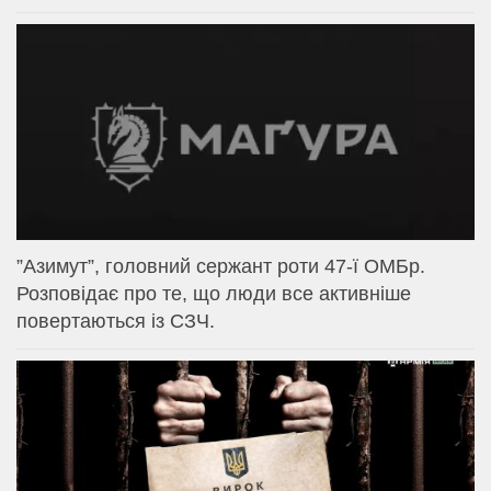
⁨”Азимут”, головний сержант роти 47-ї ОМБр.
Розповідає про те, що люди все активніше
повертаються із СЗЧ.