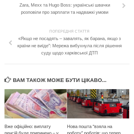
Zara, Mexx та Hugo Boss: українські швачки
розповіли про зарплати та надважкі умови
ПОПЕРЕДНЯ СТАТТЯ
«Якщо не посадять – завалять, як барана, якщо з
країни не виїде”: Мережа вибухнула після рішення
суду щодо харківської ДТП
ВАМ ТАКОЖ МОЖЕ БУТИ ЦІКАВО...
Вже офіційно: виплату
Нова пошта “взяла на
пенсій буде припинено – у
роботу” роботів: що тепер