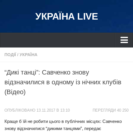
УКРАЇНА LIVE
Україна
ПОДІЇ
/
УКРАЇНА
Київ
“Дикі танці”: Савченко знову
Дніпро
відзначилися в одному із нічних клубів
Львів
(Відео)
Івано-Франківськ
Харків
ОПУБЛІКОВАНО 13.11.2017 В 13:10
ПЕРЕГЛЯДИ 40 250
Донбас
Краще б їй не робити цього в публічних місцях: Савченко
Одеса
знову відзначилися “дикими танцями”, передає
Схід