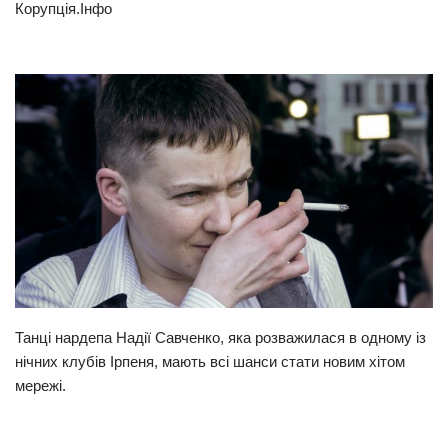
Корупція.Інфо
Прикарпаття
Економіка
Політика
Світ
Цікаво
Наука
Технології
Історії
Рецепти
Танці нардепа Надії Савченко, яка розважилася в одному із
Привітання
нічних клубів Ірпеня, мають всі шанси стати новим хітом
Здоров’я
мережі.
Події
Кримінал