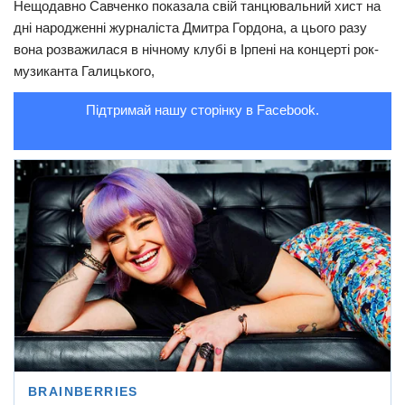
Нещодавно Савченко показала свій танцювальний хист на
дні наpoдженні журналіста Дмитра Гордона, а цього разу
Трагедії
вона розважилася в нічному клубі в Ірпені на концерті рок-
Курйози
музиканта Галицького,
Суспільство
Підтримай нашу сторінку в Facebook.
Культура
Шоу-біз
#Війна