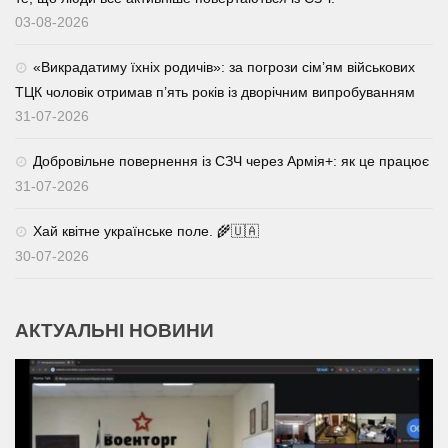
03-08-2026
«Викрадатиму їхніх родичів»: за погрози сім’ям військових
ТЦК чоловік отримав п’ять років із дворічним випробуванням
31-07-2026
Добровільне повернення із СЗЧ через Армія+: як це працює
31-07-2026
Хай квітне українське поле. 🌾🇺🇦
30-07-2026
АКТУАЛЬНІ НОВИНИ