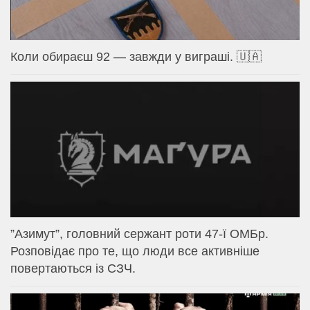
Коли обираєш 92 — завжди у виграші. 🇺🇦
⁨”Азимут”, головний сержант роти 47-ї ОМБр.
Розповідає про те, що люди все активніше
повертаються із СЗЧ.