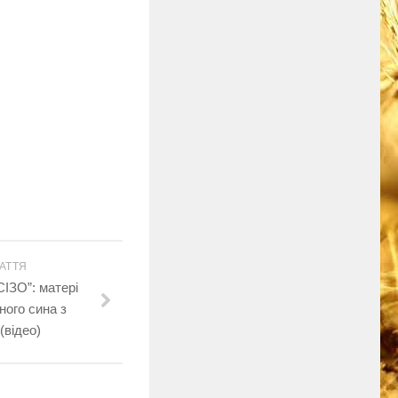
АТТЯ
ІЗО”: матері
ного сина з
(відео)