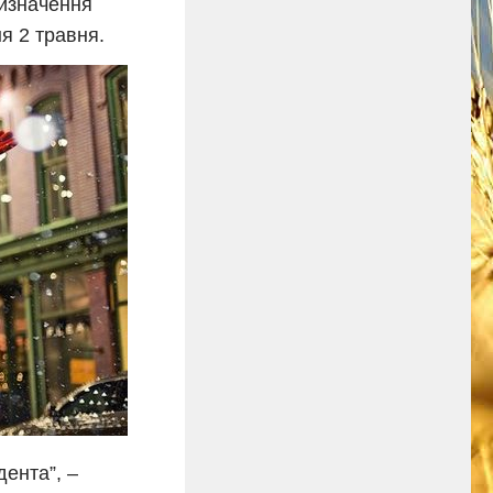
ризначення
ня 2 травня.
дента”, –