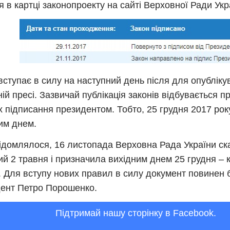
я в картці законопроекту на сайті Верховної Ради Укр
вступає в силу на наступний день після для опубліку
ній пресі. Зазвичай публікація законів відбувається п
їх підписання президентом. Тобто, 25 грудня 2017 рок
им днем.
ідомлялося, 16 листопада Верховна Рада України ск
ий 2 травня і призначила вихідним днем 25 грудня – 
. Для вступу нових правил в силу документ повинен 
ент Петро Порошенко.
Підтримай нашу сторінку в Facebook.