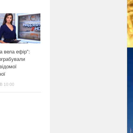
а вела ефір”:
ограбували
відомої
чої
В 10:00