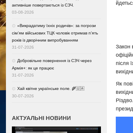
йдетьс
активніше повертаються із СЗЧ.
03-08-2026
«Викрадатиму їхніх родичів»: за погрози
сім’ям військових ТЦК чоловік отримав п’ять
років із дворічним випробуванням
Закон 
31-07-2026
офіцій
Добровільне повернення із СЗЧ через
після 
Армія+: як це працює
вихідн
31-07-2026
Як пов
Хай квітне українське поле. 🌾🇺🇦
вихідн
30-07-2026
Різдво
презид
АКТУАЛЬНІ НОВИНИ