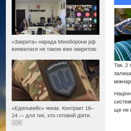
«Закрита» нарада Міноборони рф
виявилася не такою вже закритою
Так, 2
залиши
міжнар
Націон
систем
«Едельвейс» чекає. Контракт 18–
ще не 
24 — для тих, хто готовий діяти.
🇺🇦