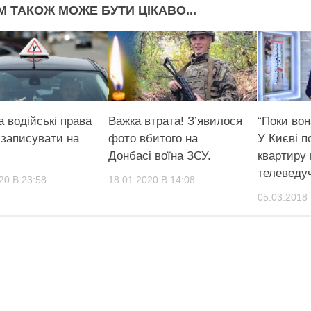
М ТАКОЖ МОЖЕ БУТИ ЦІКАВО...
а водійські права
Важка втрата! З’явилося
“Поки вон
 записувати на
фото вбитого на
У Києві п
Донбасі воїна ЗСУ.
квартиру 
телеведу
20 В 23:58
18.01.2020 В 14:08
05.03.2018 