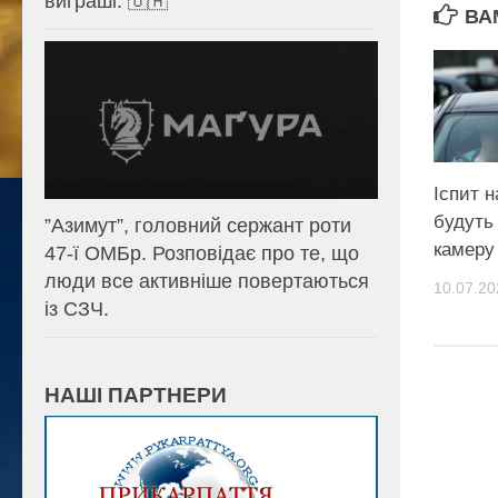
виграші. 🇺🇦
ВА
Іспит н
будуть
⁨”Азимут”, головний сержант роти
камеру
47-ї ОМБр. Розповідає про те, що
люди все активніше повертаються
10.07.20
із СЗЧ.
НАШІ ПАРТНЕРИ