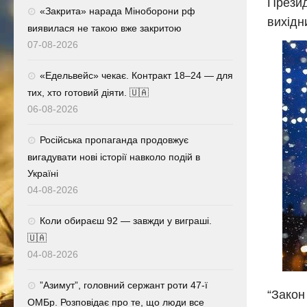
Презид
«Закрита» нарада Міноборони рф
вихідн
виявилася не такою вже закритою
07-08-2026
«Едельвейс» чекає. Контракт 18–24 — для
тих, хто готовий діяти. 🇺🇦
06-08-2026
Російська пропаганда продовжує
вигадувати нові історії навколо подій в
Україні
04-08-2026
Коли обираєш 92 — завжди у виграші.
🇺🇦
04-08-2026
⁨”Азимут”, головний сержант роти 47-ї
“Закон
ОМБр. Розповідає про те, що люди все