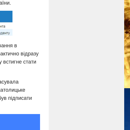
аїни.
вання в
рактично відразу
у встигне стати
асувала
католицьке
був підписати