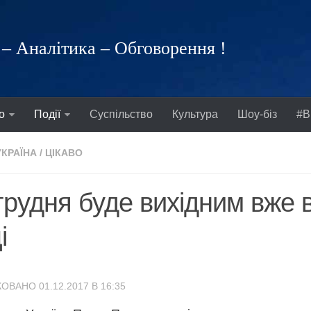
– Аналітика – Обговорення !
о
Події
Суспільство
Культура
Шоу-біз
#В
УКРАЇНА
/
ЦІКАВО
грудня буде вихідним вже 
і
ОВАНО 01.12.2017 В 16:35