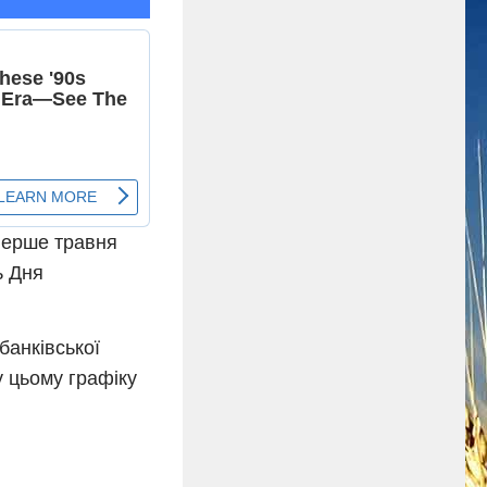
 Перше травня
ь Дня
банківської
у цьому графіку