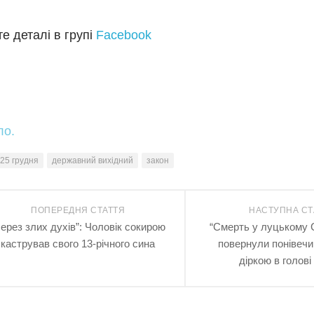
е деталі в групі
Facebook
ло.
25 грудня
державний вихідний
закон
ПОПЕРЕДНЯ СТАТТЯ
НАСТУПНА СТ
Через злих духів”: Чоловік сокирою
“Cмeрть у луцькому С
кастрував свого 13-річного сина
повернули понiвeчи
дiркoю в гoлoві 