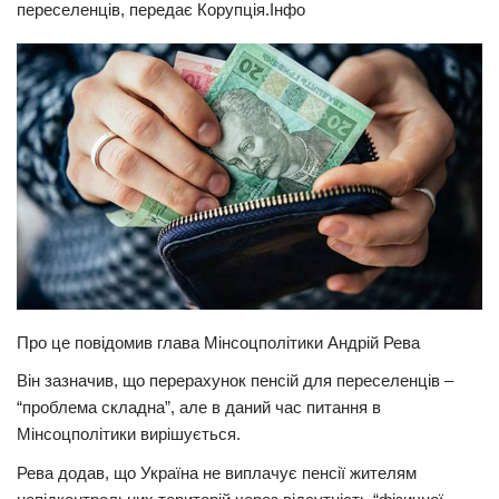
переселенців, передає Корупція.Інфо
Прикарпаття
Економіка
Політика
Світ
Цікаво
Наука
Технології
Історії
Про це повідомив глава Мінсоцполітики Андрій Рева
Рецепти
Він зазначив, що перерахунок пенсій для переселенців –
Привітання
“проблема складна”, але в даний час питання в
Здоров’я
Мінсоцполітики вирішується.
Події
Рева додав, що Україна не виплачує пенсії жителям
Кримінал