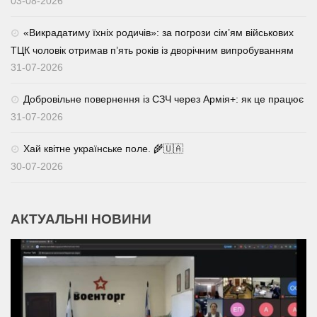
03-08-2026
«Викрадатиму їхніх родичів»: за погрози сім’ям військових
ТЦК чоловік отримав п’ять років із дворічним випробуванням
31-07-2026
Добровільне повернення із СЗЧ через Армія+: як це працює
31-07-2026
Хай квітне українське поле. 🌾🇺🇦
30-07-2026
АКТУАЛЬНІ НОВИНИ