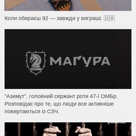
Коли обираєш 92 — завжди у виграші. 🇺🇦
⁨”Азимут”, головний сержант роти 47-ї ОМБр.
Розповідає про те, що люди все активніше
повертаються із СЗЧ.