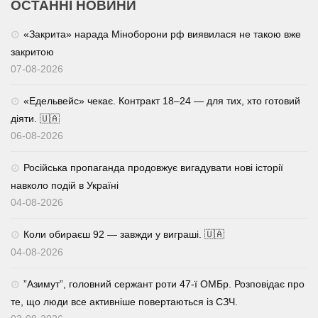
ОСТАННІ НОВИНИ
«Закрита» нарада Міноборони рф виявилася не такою вже
закритою
07-08-2026
«Едельвейс» чекає. Контракт 18–24 — для тих, хто готовий
діяти. 🇺🇦
06-08-2026
Російська пропаганда продовжує вигадувати нові історії
навколо подій в Україні
04-08-2026
Коли обираєш 92 — завжди у виграші. 🇺🇦
04-08-2026
⁨”Азимут”, головний сержант роти 47-ї ОМБр. Розповідає про
те, що люди все активніше повертаються із СЗЧ.