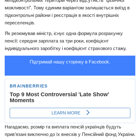
непідконтрольних територій через відсутність “фізичної
можливості”. Тому єдиним варіантом залишається виїзд в
Трагедії
підконтрольні райони і реєстрація в якості внутрішніх
Курйози
переселенців.
Суспільство
Як резюмував міністр, існує одна формула розрахунку
пенсії: середня зарплата за три роки, коефіцієнт
Культура
індивідуального заробітку і коефіцієнт страхового стажу.
Шоу-біз
Підтримай нашу сторінку в Facebook.
#Війна
Нагадаємо, розмір та виплата пенсій українців будуть
прив’язані виключно до їх внесків у Пенсійний фонд України.