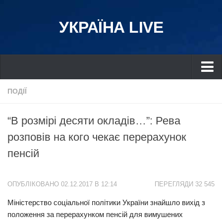
УКРАЇНА LIVE
Україна
ПОДІЇ
Київ
“В розмірі десяти окладів…”: Рева
Дніпро
розповів на кого чекає перерахунок
Львів
пенсій
Івано-Франківськ
Харків
ОПУБЛІКОВАНО 02.12.2017 В 12:14
ПЕРЕГЛЯДИ 32 545
Донбас
Міністерство соціальної політики України знайшло вихід з
Одеса
положення за перерахунком пенсій для вимушених
Схід