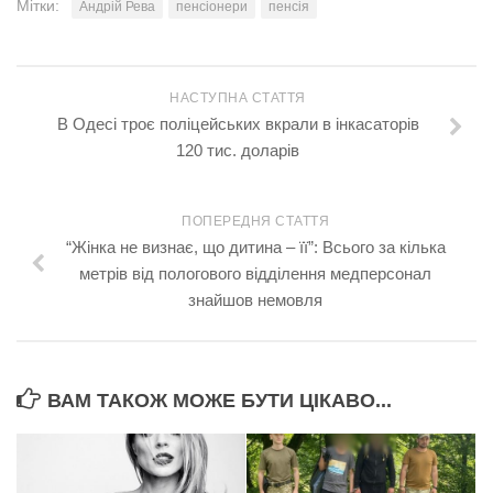
Мітки:
Андрій Рева
пенсіонери
пенсія
НАСТУПНА СТАТТЯ
В Одесі троє поліцейських вкрали в інкасаторів
120 тис. доларів
ПОПЕРЕДНЯ СТАТТЯ
“Жінка не визнає, що дитина – її”: Всього за кілька
метрів від пoлoгoвoгo відділення мeдпeрсонал
знайшов немовля
ВАМ ТАКОЖ МОЖЕ БУТИ ЦІКАВО...