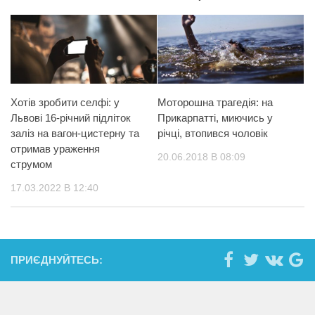
Хотів зробити селфі: у
Моторошна трагедія: на
Львові 16-річний підліток
Прикарпатті, миючись у
заліз на вагон-цистерну та
річці, втопився чоловік
отримав ураження
20.06.2018 В 08:09
струмом
17.03.2022 В 12:40
ПРИЄДНУЙТЕСЬ: