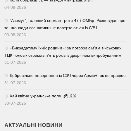
Коли обираєш 92 — завжди у виграші. 🇺🇦
04-08-2026
⁨”Азимут”, головний сержант роти 47-ї ОМБр. Розповідає про
те, що люди все активніше повертаються із СЗЧ.
03-08-2026
«Викрадатиму їхніх родичів»: за погрози сім’ям військових
ТЦК чоловік отримав п’ять років із дворічним випробуванням
31-07-2026
Добровільне повернення із СЗЧ через Армія+: як це працює
31-07-2026
Хай квітне українське поле. 🌾🇺🇦
30-07-2026
АКТУАЛЬНІ НОВИНИ