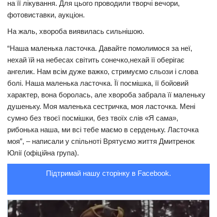
на її лікування. Для цього проводили творчі вечори,
фотовиставки, аукціон.
Трагедії
Курйози
На жаль, хвopoба виявилась сильнішою.
Суспільство
“Наша маленька ласточка. Давайте помолимося за неї,
нехай їй на небесах світить сонечко,нехай її оберігає
Культура
ангелик. Нам всім дуже важко, стримуємо сльози і слова
болі. Наша маленька ласточка. Її посмішка, її бойовий
Шоу-біз
характер, вона боролась, але хвopoба забрала її маленьку
#Війна
душеньку. Моя маленька сестричка, моя ласточка. Мені
сумно без твоєї посмішки, без твоїх слів «Я сама»,
рибонька наша, ми всі тебе маємо в серденьку. Ласточка
моя”, – написали у спільноті Врятуємо життя Дмитренок
Юлії (офіційна група).
Підтримай нашу сторінку в Facebook.