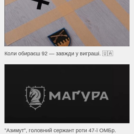
Коли обираєш 92 — завжди у виграші. 🇺🇦
⁨”Азимут”, головний сержант роти 47-ї ОМБр.