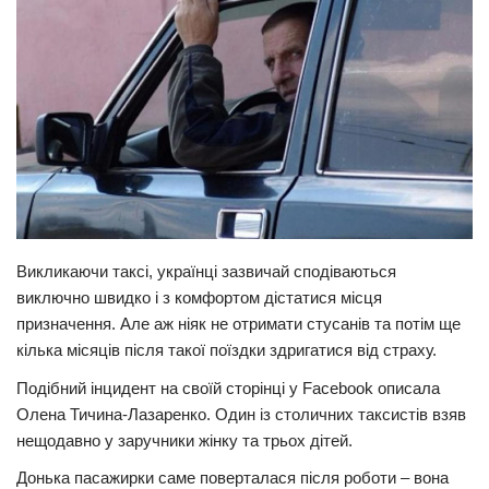
Прикарпаття
Економіка
Політика
Світ
Цікаво
Наука
Технології
Викликаючи таксі, українці зазвичай сподіваються
виключно швидко і з комфортом дістатися місця
Історії
призначення. Але аж ніяк не отримати стусанів та потім ще
Рецепти
кілька місяців після такої поїздки здригатися від страху.
Привітання
Подібний інцидент на своїй сторінці у Facebook описала
Здоров’я
Олена Тичина-Лазаренко. Один із столичних таксистів взяв
нещодавно у заручники жінку та трьох дітей.
Події
Донька пасажирки саме поверталася після роботи – вона
Кримінал