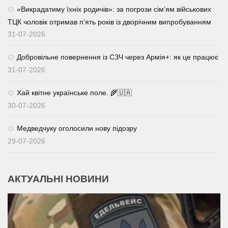
«Викрадатиму їхніх родичів»: за погрози сім’ям військових
ТЦК чоловік отримав п’ять років із дворічним випробуванням
31-07-2026
Добровільне повернення із СЗЧ через Армія+: як це працює
31-07-2026
Хай квітне українське поле. 🌾🇺🇦
30-07-2026
Медведчуку оголосили нову підозру
29-07-2026
АКТУАЛЬНІ НОВИНИ