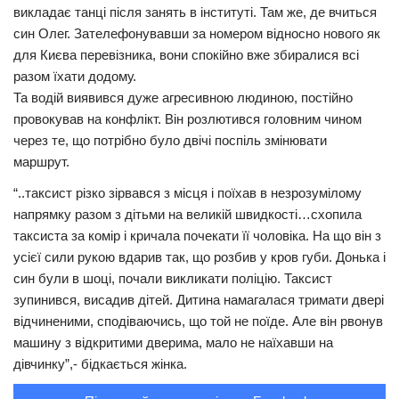
викладає танці після занять в інституті. Там же, де вчиться
Трагедії
син Олег. Зателефонувавши за номером відносно нового як
для Києва перевізника, вони спокійно вже збиралися всі
Курйози
разом їхати додому.
Суспільство
Та водій виявився дуже агресивною людиною, постійно
провокував на конфлікт. Він розлютився головним чином
Культура
через те, що потрібно було двічі поспіль змінювати
Шоу-біз
маршрут.
#Війна
“..таксист різко зірвався з місця і поїхав в незрозумілому
напрямку разом з дітьми на великій швидкості…схопила
таксиста за комір і кричала почекати її чоловіка. На що він з
усієї сили рукою вдарив так, що розбив у кров губи. Донька і
син були в шоці, почали викликати поліцію. Таксист
зупинився, висадив дітей. Дитина намагалася тримати двері
відчиненими, сподіваючись, що той не поїде. Але він рвонув
машину з відкритими дверима, мало не наїхавши на
дівчинку”,- бідкається жінка.