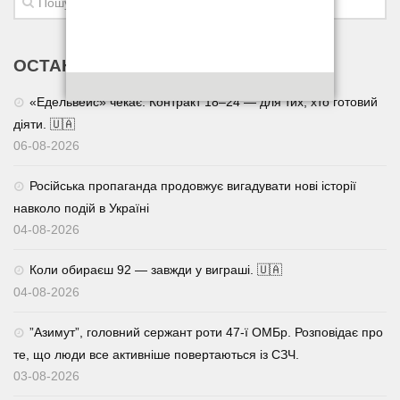
ОСТАННІ НОВИНИ
«Едельвейс» чекає. Контракт 18–24 — для тих, хто готовий
діяти. 🇺🇦
06-08-2026
Російська пропаганда продовжує вигадувати нові історії
навколо подій в Україні
04-08-2026
Коли обираєш 92 — завжди у виграші. 🇺🇦
04-08-2026
⁨”Азимут”, головний сержант роти 47-ї ОМБр. Розповідає про
те, що люди все активніше повертаються із СЗЧ.
03-08-2026