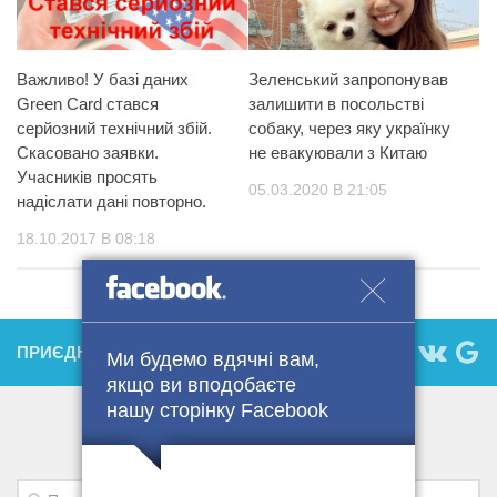
Важливо! У базі даних
Зеленський запропонував
Green Card стався
залишити в посольстві
серйозний технічний збій.
собаку, через яку українку
Скасовано заявки.
не евакуювали з Китаю
Учасників просять
05.03.2020 В 21:05
надіслати дані повторно.
18.10.2017 В 08:18
ПРИЄДНУЙТЕСЬ:
Ми будемо вдячні вам,
якщо ви вподобаєте
нашу сторінку Facebook