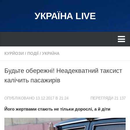
УКРАЇНА LIVE
Україна
КУРЙОЗИ
/
ПОДІЇ
/
УКРАЇНА
Київ
Будьте обережні! Неадекватний таксист
Дніпро
калічить пасажирів
Львів
Івано-Франківськ
ОПУБЛІКОВАНО 13.12.2017 В 21:24
ПЕРЕГЛЯДИ 21 137
Харків
Його жертвами стають не тільки дорослі, а й діти
Донбас
Одеса
Схід