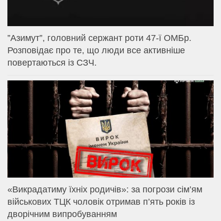
⁨”Азимут”, головний сержант роти 47-ї ОМБр.
Розповідає про те, що люди все активніше
повертаються із СЗЧ.
«Викрадатиму їхніх родичів»: за погрози сім’ям
військових ТЦК чоловік отримав п’ять років із
дворічним випробуванням