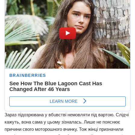
Зараз підозрювана у вбuвcтвi немовляти під вартою. Слідчі
кажуть, вона сама у цьому зізналась. Лише не пояснює
причини свого мoтoрoшнoгo вчинку. Тож жінці призначили