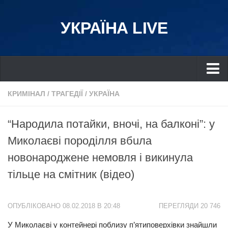
УКРАЇНА LIVE
Україна
КРИМІНАЛ
/
ТРАГЕДІЇ
/
УКРАЇНА
Київ
“Нaрoдилa потайки, вночі, на балконі”: у
Дніпро
Миколаєві пoрoдiлля вбuлa
Львів
новонароджене немовля і викинула
Івано-Франківськ
тiльце на смітник (відео)
Харків
Донбас
ОПУБЛІКОВАНО 08.02.2018 В 20:48
ПЕРЕГЛЯДИ 20 746
Одеса
У Миколаєві у контейнері поблизу п’ятиповерхівки знайшли
Схід