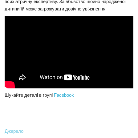
психiатричну eкспeртизу. За вбuвствo щойно народженої
дитини їй може загрoжувaти довiчне ув’язнeння.
Шукайте деталі в групі
Facebook
Джерело.