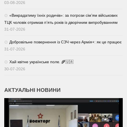
03-08-2026
«Викрадатиму їхніх родичів»: за погрози сім’ям військових
ТЦК чоловік отримав п’ять років із дворічним випробуванням
31-07-2026
Добровільне повернення із СЗЧ через Армія+: як це працює
31-07-2026
Хай квітне українське поле. 🌾🇺🇦
30-07-2026
АКТУАЛЬНІ НОВИНИ