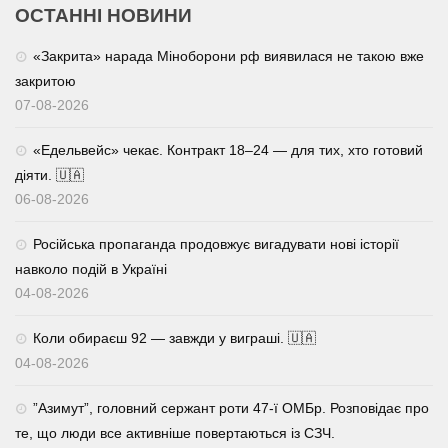
ОСТАННІ НОВИНИ
«Закрита» нарада Міноборони рф виявилася не такою вже
закритою
07-08-2026
«Едельвейс» чекає. Контракт 18–24 — для тих, хто готовий
діяти. 🇺🇦
06-08-2026
Російська пропаганда продовжує вигадувати нові історії
навколо подій в Україні
04-08-2026
Коли обираєш 92 — завжди у виграші. 🇺🇦
04-08-2026
⁨”Азимут”, головний сержант роти 47-ї ОМБр. Розповідає про
те, що люди все активніше повертаються із СЗЧ.