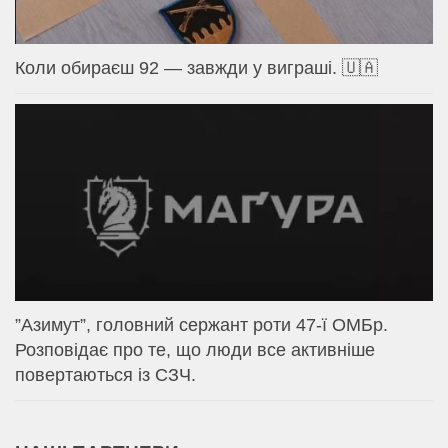
Коли обираєш 92 — завжди у виграші. 🇺🇦
⁨”Азимут”, головний сержант роти 47-ї ОМБр.
Розповідає про те, що люди все активніше
повертаються із СЗЧ.