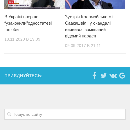
В Україні вперше
Зустріч Коломойського і
“узаконили”одностатеві
Саакашвілі: у скандалі
шлюби
виявився замішаний
відомий нардеп
18.11.2020 В 19:09
09.09.2017 В 21:11
ПРИЄДНУЙТЕСЬ: