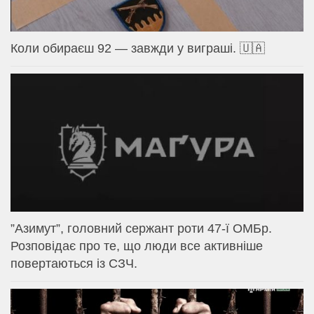
Коли обираєш 92 — завжди у виграші. 🇺🇦
⁨”Азимут”, головний сержант роти 47-ї ОМБр.
Розповідає про те, що люди все активніше
повертаються із СЗЧ.