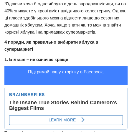
З’їдаючи хоча б одне яблуко в день впродовж місяця, ви на
Трагедії
40% знижуєте у крові вміст шкідливого холестерину. Однак,
ці плюси здебільшого можна віднести лише до сезонних,
Курйози
домашніх яблукам. Хоча, якщо знати як, то можна знайти
Суспільство
корисні яблука і на прилавках супермаркетів.
Культура
4 поради, як правильно вибирати яблука в
супермаркеті
Шоу-біз
1. Більше – не означає краще
#Війна
Підтримай нашу сторінку в Facebook.