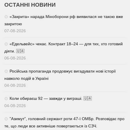
ОСТАННІ НОВИНИ
«Закрита» нарада Міноборони рф виявилася не такою вже
закритою
07-08-2026
«Едельвейс» чекає. Контракт 18–24 — для тих, хто готовий
діяти. 🇺🇦
06-08-2026
Російська пропаганда продовжує вигадувати нові історії
навколо подій в Україні
04-08-2026
Коли обираєш 92 — завжди у виграші. 🇺🇦
04-08-2026
⁨”Азимут”, головний сержант роти 47-ї ОМБр. Розповідає про
те, що люди все активніше повертаються із СЗЧ.