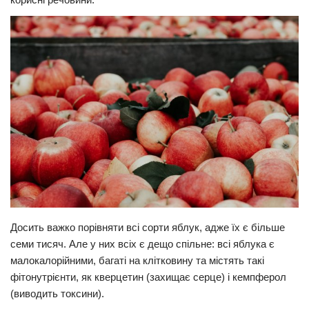
Прикарпаття
Економіка
Політика
Світ
Цікаво
Наука
Технології
Історії
Рецепти
Досить важко порівняти всі сорти яблук, адже їх є більше
Привітання
семи тисяч. Але у них всіх є дещо спільне: всі яблука є
Здоров’я
малокалорійними, багаті на клітковину та містять такі
фітонутрієнти, як кверцетин (захищає серце) і кемпферол
Події
(виводить токсини).
Кримінал