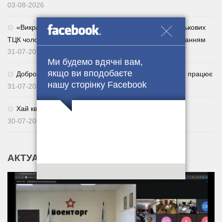
03-08-2026
«Викрадатиму їхніх родичів»: за погрози сім’ям військових
ТЦК чоловік отримав п’ять років із дворічним випробуванням
31-07-2026
Ми будемо вдячні вам,
якщо ви вподобаєте
Добровільне повернення із СЗЧ через Армія+: як це працює
нашу сторінку Facebook
31-07-2026
Хай квітне українське поле. 🌾🇺🇦
30-07-2026
АКТУАЛЬНІ НОВИНИ