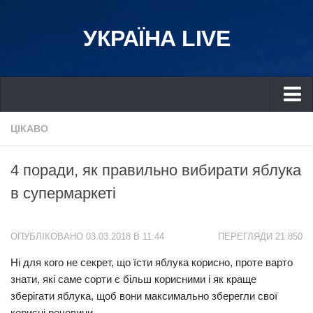
УКРАЇНА LIVE
Україна
ЦІКАВО
Київ
4 поради, як правильно вибирати яблука
Дніпро
в супермаркеті
Львів
Івано-Франківськ
ОПУБЛІКОВАНО 03.03.2018 В 11:44
ПЕРЕГЛЯДИ 21 850
Харків
Ні для кого не секрет, що їсти яблука корисно, проте варто
Донбас
знати, які саме сорти є більш корисними і як краще
Одеса
зберігати яблука, щоб вони максимально зберегли свої
Схід
корисні речовини.