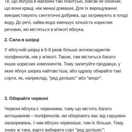
Те, що яблука в магазині такі гігантські, зовсім не означає,
що вони кращі, ніж менші домашні. Для їх вирощування
використовують синтетичні добрива, що затримують в плоді
воду. До речі, зайва вода зменшує кількість корисних
речовин, які містяться в м’якоті яблука.
2. Сила в шкірці
У яблучній шкірці в 6-8 разів більше антиоксидантів-
поліфенолів, ніж у м’якоті. Також, там міститься багато
інших корисних компонентів. Тому запитуйте продавця, у
яких яблук шкірка найтовстіша, або одразу обирайте такі
сорти, як, наприклад, “ред делішес” або “апорт”.
3. Обирайте червоні
Червоні яблука є червоними, тому що містять багато
антоцианінів – поліфенолів, які оберігають вас від серцевих
захворювань. І чим яблуко червоніше, тим їх більше. Тому,
знову ж таки, варто вибирати сорт “ред делішес”: