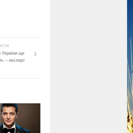
АТТЯ
я України ще
0», – експерт