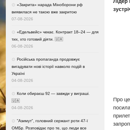
Лідер 
«Закрита» нарада Міноборони рф
зустрі
виявилася не такою вже закритою
07-08-2026
«Едельвейс» чекає. Контракт 18–24 — для
тих, хто готовий діяти. 🇺🇦
06-08-2026
Російська пропаганда продовжує
вигадувати нові історії навколо подій в
Україні
04-08-2026
Коли обираєш 92 — завжди у виграші.
Про це
🇺🇦
посила
04-08-2026
прилет
⁨”Азимут”, головний сержант роти 47-ї
запроп
ОМБр. Розповідає про те, що люди все