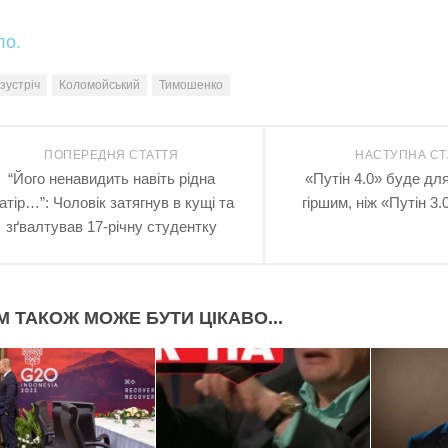
ло.
зустріч
Коломойський
Тимошенко
ПОПЕРЕДНЯ СТАТТЯ
НАСТУПНА СТ
“Його ненавидить навіть рідна
«Путін 4.0» буде дл
атір…”: Чоловік затягнув в кущі та
гіршим, ніж «Путін 3.
зґвалтував 17-річну студентку
М ТАКОЖ МОЖЕ БУТИ ЦІКАВО...