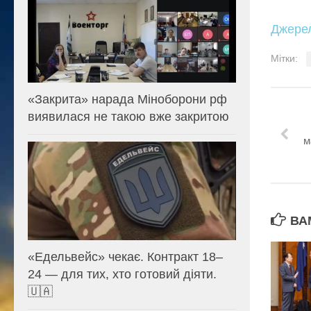
Джере
Мітки:
«Закрита» нарада Міноборони рф
виявилася не такою вже закритою
м
ВА
«Едельвейс» чекає. Контракт 18–
24 — для тих, хто готовий діяти.
🇺🇦