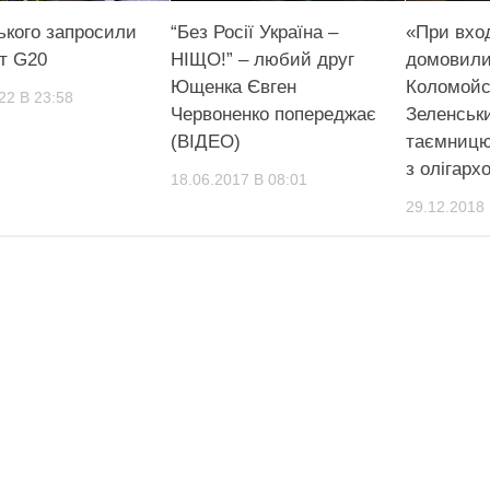
ького запросили
“Без Росії Україна –
«При вход
іт G20
НІЩО!” – любий друг
домовили
Ющенка Євген
Коломойс
22 В 23:58
Червоненко попереджає
Зеленськ
(ВІДЕО)
таємницю
з олігарх
18.06.2017 В 08:01
29.12.2018 