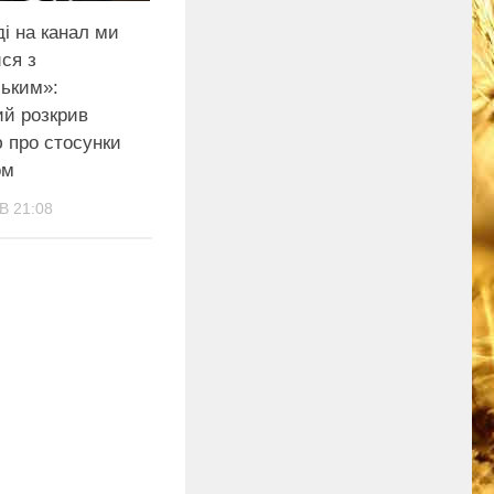
і на канал ми
ся з
ьким»:
ий розкрив
 про стосунки
ом
В 21:08