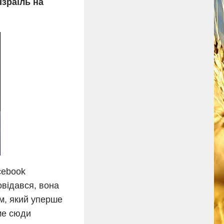
Ізраїль на
cebook
овідався, вона
им, який уперше
аме сюди