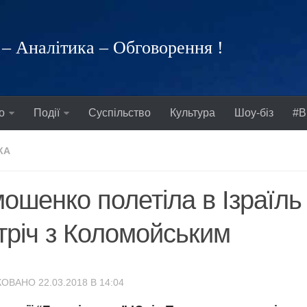
– Аналітика – Обговорення !
о
Події
Суспільство
Культура
Шоу-біз
#В
КА
ошенко полетіла в Ізраїль
тріч з Коломойським
ОВАНО 22.03.2018 В 14:04