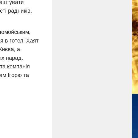
лаштувати
сті радників,
оломойським,
я в готелі Хаят
Києва, а
ах нарад.
та компанія
ам Ігорю та