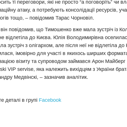
сить ті переговори, які не просто “а поговоріть” чи в
аційну атаку, а потребують консолідації ресурсів, уча
огів тощо, – повідомив Тарас Чорновіл.
 він повідомив, що Тимошенко вже мала зустріч із К
не відлетіла до Києва. Юлія Володимирівна оселилас
ла зустріч з олігархом, але після неї не відлетіла до 
лася, імовірно для участі в якихось ширших формат
зацією візиту та супроводом займався Арон Майберг 
ski VIP servise, яка належить вихідцям з України брат
ндру Медвінскі, – зазначив аналітик.
е деталі в групі
Facebook