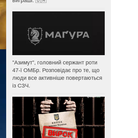
виграші. 🇺🇦
⁨”Азимут”, головний сержант роти
47-ї ОМБр. Розповідає про те, що
люди все активніше повертаються
із СЗЧ.