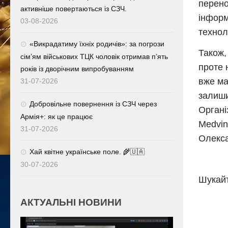
перено
активніше повертаються із СЗЧ.
інформ
03-08-2026
технол
«Викрадатиму їхніх родичів»: за погрози
Також,
сім’ям військових ТЦК чоловік отримав п’ять
проте 
років із дворічним випробуванням
вже ма
31-07-2026
залиши
Добровільне повернення із СЗЧ через
Органі
Армія+: як це працює
Medvin
31-07-2026
Олекса
Хай квітне українське поле. 🌾🇺🇦
30-07-2026
Шукайт
АКТУАЛЬНІ НОВИНИ