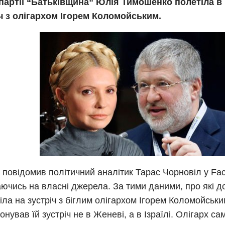
партії “Батьківщина” Юлія Тимошенко полетіла в 
ч з олігархом Ігорем Коломойським.
 повідомив політичний аналітик Тарас Чорновіл у Fa
ючись на власні джерела. За тими даними, про які д
іла на зустріч з біглим олігархом Ігорем Коломойськ
онував їй зустріч не в Женеві, а в Ізраїлі. Олігарх с