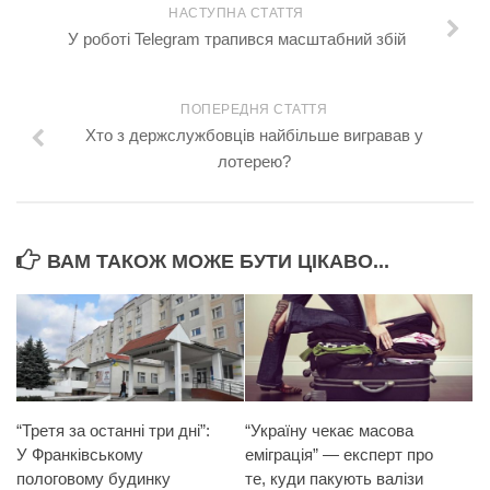
НАСТУПНА СТАТТЯ
У роботі Telegram трапився масштабний збій
ПОПЕРЕДНЯ СТАТТЯ
Хто з держслужбовців найбільше вигравав у
лотерею?
ВАМ ТАКОЖ МОЖЕ БУТИ ЦІКАВО...
“Третя за останні три дні”:
“Україну чекає масова
У Франківському
еміграція” — експерт про
пологовому будинку
те, куди пакують валізи