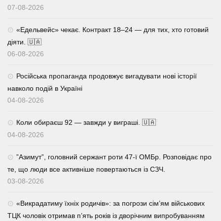
07-08-2026
«Едельвейс» чекає. Контракт 18–24 — для тих, хто готовий
діяти. 🇺🇦
06-08-2026
Російська пропаганда продовжує вигадувати нові історії
навколо подій в Україні
04-08-2026
Коли обираєш 92 — завжди у виграші. 🇺🇦
04-08-2026
⁨”Азимут”, головний сержант роти 47-ї ОМБр. Розповідає про
те, що люди все активніше повертаються із СЗЧ.
03-08-2026
«Викрадатиму їхніх родичів»: за погрози сім’ям військових
ТЦК чоловік отримав п’ять років із дворічним випробуванням