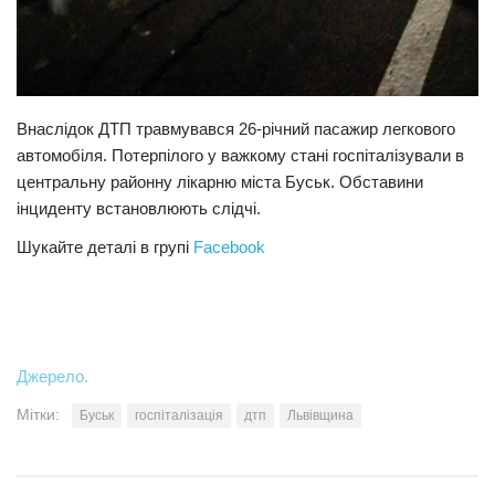
Внаслідок ДТП травмувався 26-річний пасажир легкового
автомобіля. Потерпілого у важкому стані госпіталізували в
центральну районну лікарню міста Буськ. Обставини
інциденту встановлюють слідчі.
Шукайте деталі в групі
Facebook
Джерело.
Мітки:
Буськ
госпіталізація
дтп
Львівщина