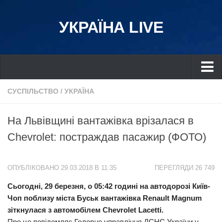
УКРАЇНА LIVE
Україна
СУСПІЛЬСТВО
/
УКРАЇНА
Київ
На Львівщині вантажівка врізалася в
Дніпро
Chevrolet: постраждав пасажир (ФОТО)
Львів
Івано-Франківськ
ОПУБЛІКОВАНО 29.03.2018 В 11:35
ПЕРЕГЛЯДИ 26 749
Харків
Сьогодні, 29 березня, о 05:42 годині на автодорозі Київ-
Донбас
Чоп поблизу міста Буськ вантажівка Renault Magnum
Одеса
зіткнулася з автомобілем Chevrolet Lacetti.
Схід
Про це повідомляє Головне управління ДСНС України у