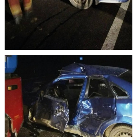
Трагедії
Курйози
Суспільство
Культура
Шоу-біз
#Війна