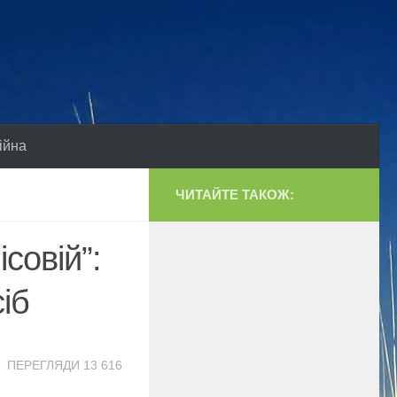
ійна
ЧИТАЙТЕ ТАКОЖ:
совій”:
іб
ПЕРЕГЛЯДИ 13 616