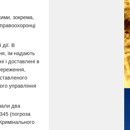
ими, зокрема,
 правоохоронці
дії. В
ня, їм надають
і і доставлені в
стереження,
оставленого
ного управління
очали два
.345 (погроза
Кримінального