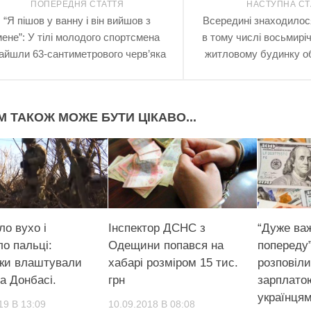
ПОПЕРЕДНЯ СТАТТЯ
НАСТУПНА СТ
“Я пішов у ванну і він вийшов з
Всередині знаходилос
ене”: У тілі молодого спортсмена
в тому числі восьмиріч
айшли 63-сантиметрового черв’яка
житловому будинку об
М ТАКОЖ МОЖЕ БУТИ ЦІКАВО...
ло вухо і
Інспектор ДСНС з
“Дуже важ
ло пальці:
Одещини попався на
попереду”
ки влаштували
хабарі розміром 15 тис.
розповіли
а Донбасі.
грн
зарплатою
українця
19 В 13:09
10.09.2018 В 08:08