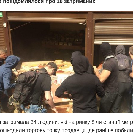
е повідомлялося про 10 затриманих.
я затримала 34 людини, які на ринку біля станції метр
пошкодили торгову точку продавця, де раніше побили