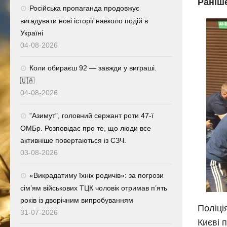
Раніш
Російська пропаганда продовжує
вигадувати нові історії навколо подій в
Україні
04-08-2026
Коли обираєш 92 — завжди у виграші.
🇺🇦
04-08-2026
⁨”Азимут”, головний сержант роти 47-ї
ОМБр. Розповідає про те, що люди все
активніше повертаються із СЗЧ.
03-08-2026
«Викрадатиму їхніх родичів»: за погрози
сім’ям військових ТЦК чоловік отримав п’ять
років із дворічним випробуванням
Поліці
31-07-2026
Києві 