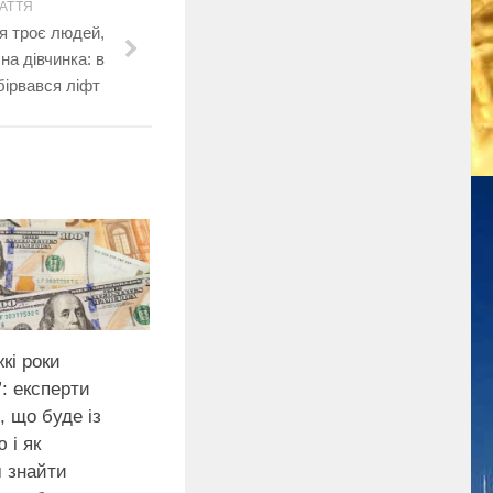
АТТЯ
я троє людей,
на дівчинка: в
ірвався ліфт
кі роки
: експерти
, що буде із
 і як
м знайти