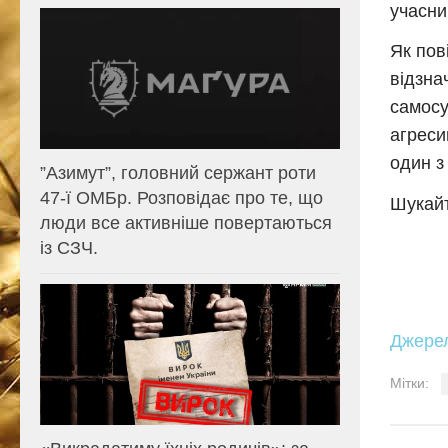
учасни
Як пов
відзна
самосу
агреси
один з 
⁨”Азимут”, головний сержант роти
47-ї ОМБр. Розповідає про те, що
Шукайт
люди все активніше повертаються
із СЗЧ.
Джере
Мітки: