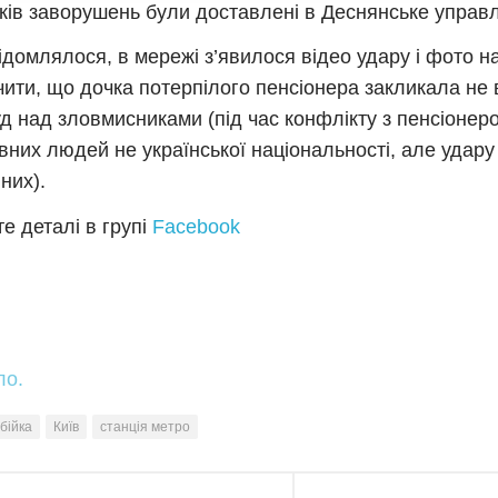
ків заворушень були доставлені в Деснянське управлі
ідомлялося, в мережі з’явилося відео удару і фото н
чити, що дочка потерпілого пенсіонера закликала не
д над зловмисниками (під час конфлікту з пенсіонеро
вних людей не української національності, але удару
них).
е деталі в групі
Facebook
ло.
бійка
Київ
станція метро