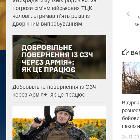
«Викрадатиму їхніх родичів»: за
погрози сім’ям військових ТЦК
чоловік отримав п’ять років із
м
дворічним випробуванням
зн
ВА
Добровільне повернення із СЗЧ
через Армія+: як це працює
Відірва
рознес
бойови
пекло н
24.11.20