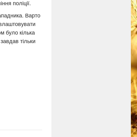
ння поліції.
ападника. Варто
 влаштовувати
м було кілька
 завдав тільки