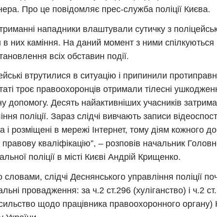
нера. Про це повідомляє прес-служба поліції Києва.
триманні нападники влаштували сутичку з поліцейськ
 в них каміння. На даний момент з ними спілкуються
тановлення всіх обставин події.
ейські втрутилися в ситуацію і припинили протиправні 
таті троє правоохоронців отримали тілесні ушкоджен
у допомогу. Десять найактивніших учасників затриман
іння поліції. Зараз слідчі вивчають записи відеоспо
а і розміщені в мережі Інтернет, тому діям кожного д
 правову кваліфікацію”, – розповів начальник Голов
альної поліції в місті Києві Андрій Крищенко.
о словами, слідчі Деснянського управління поліції п
льні провадження: за ч.2 ст.296 (хуліганство) і ч.2 ст
сильство щодо працівника правоохоронного органу) 