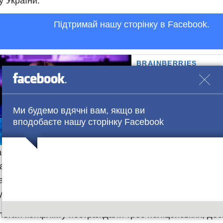
у України.
Підтримай нашу сторінку в Facebook.
Ми будемо вдячні вам, якщо ви
вподобаєте нашу сторінку Facebook
ємо, що після інциденту з побиттям військового пенс
танції метрополітену “Лісова”, кривдникам киянина п
ата” – невідомі розгромили кіоски. На такі дії відреаг
увавши газ, а у відповідь в бік правоохоронців полеті
льтаті конфлікту постраждали троє поліцейських, дес