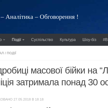
– Аналітика – Обговорення !
о
Події
Суспільство
Культура
Шоу-біз
#В
АЛ
/
ПОДІЇ
робиці масової бійки на “Лі
іція затримала понад 30 ос
ОВАНО 27.05.2018 В 18:18