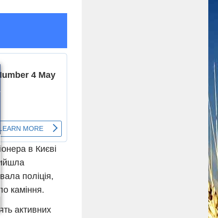
іонера в Києві
рийшла
увала поліція,
ло каміння.
ять активних