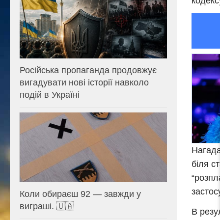
кодекс
Російська пропаганда продовжує
вигадувати нові історії навколо
подій в Україні
Нагада
біля с
“розпл
застос
Коли обираєш 92 — завжди у
виграші. 🇺🇦
В резу