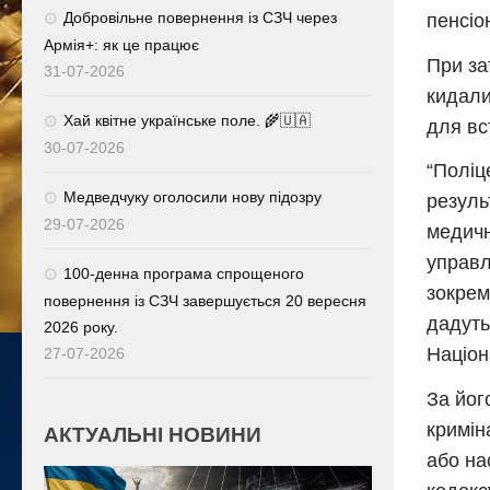
Добровільне повернення із СЗЧ через
пенсіо
Армія+: як це працює
При за
31-07-2026
кидали
Хай квітне українське поле. 🌾🇺🇦
для вс
30-07-2026
“Поліц
Медведчуку оголосили нову підозру
резуль
29-07-2026
медичн
управл
100-денна програма спрощеного
зокрем
повернення із СЗЧ завершується 20 вересня
дадуть
2026 року.
Націон
27-07-2026
За йог
криміна
АКТУАЛЬНІ НОВИНИ
або на