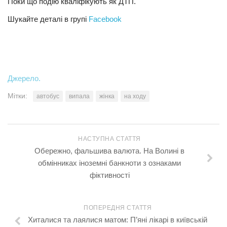
Поки що подію кваліфікують як ДТП.
Шукайте деталі в групі
Facebook
Джерело.
Мітки:
автобус
випала
жінка
на ходу
НАСТУПНА СТАТТЯ
Обережно, фальшива валюта. На Волині в
обмінниках іноземні банкноти з ознаками
фіктивності
ПОПЕРЕДНЯ СТАТТЯ
Хиталися та лаялися матом: П’яні лікарі в київській