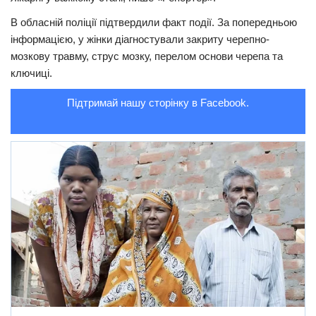
В обласній поліції підтвердили факт події. За попередньою
Трагедії
інформацією, у жінки діагностували закриту черепно-
Курйози
мозкову травму, струс мозку, перелом основи черепа та
Суспільство
ключиці.
Культура
Підтримай нашу сторінку в Facebook.
Шоу-біз
#Війна