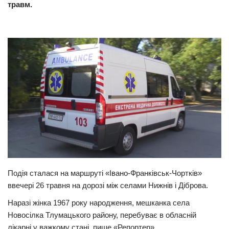
травм.
Прикарпаття
Економіка
Політика
Світ
Цікаво
Наука
Технології
Історії
Рецепти
Подія сталася на маршруті «Івано-Франківськ-Чортків»
Привітання
ввечері 26 травня на дорозі між селами Нижнів і Діброва.
Здоров’я
Наразі жінка 1967 року народження, мешканка села
Події
Новосілка Тлумацького району, перебуває в обласній
лікарні у важкому стані, пише «Репортер».
Кримінал