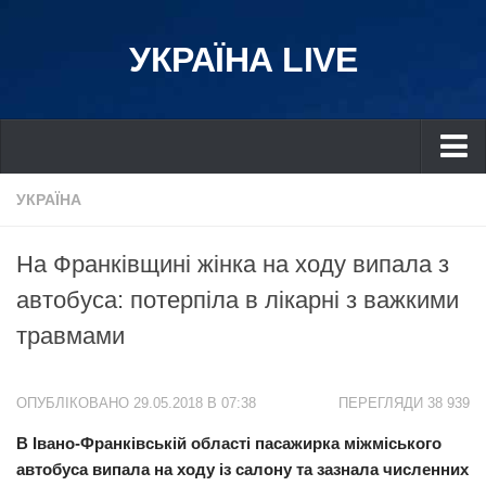
УКРАЇНА LIVE
Україна
УКРАЇНА
Київ
На Франківщині жінка на ходу випала з
Дніпро
автобуса: потерпіла в лікарні з важкими
Львів
травмами
Івано-Франківськ
Харків
ОПУБЛІКОВАНО 29.05.2018 В 07:38
ПЕРЕГЛЯДИ 38 939
Донбас
В Івано-Франківській області пасажирка міжміського
Одеса
автобуса випала на ходу із салону та зазнала численних
Схід