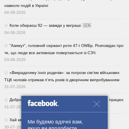
навколо подій в Україні
04-08-2026
Коли обираєш 92 — завжди у виграші. 🇺🇦
04-08-2026
⁨”Азимут”, головний сержант роти 47-ї ОМБр. Розповідає про
те, що люди все активніше повертаються із СЗЧ.
03-08-2026
«Викрадатиму їхніх родичів»: за погрози сім’ям військових
ТЦК чоловік отримав п’ять років із дворічним випробуванням
31-07-2026
Добровільне повернення із СЗЧ через Армія+: як це працює
31-07-2026
Хай квітне українське поле. 🌾🇺🇦
Ми будемо вдячні вам,
30-07-2026
якщо ви вподобаєте