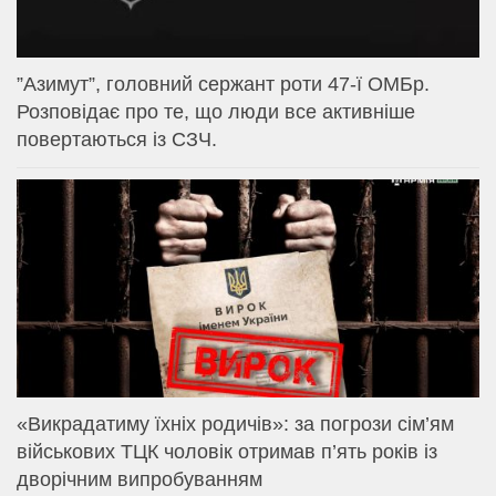
⁨”Азимут”, головний сержант роти 47-ї ОМБр.
Розповідає про те, що люди все активніше
повертаються із СЗЧ.
«Викрадатиму їхніх родичів»: за погрози сім’ям
військових ТЦК чоловік отримав п’ять років із
дворічним випробуванням