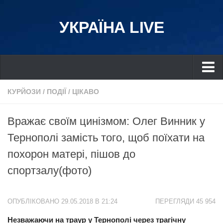
УКРАЇНА LIVE
Україна
КУРЙОЗИ
/
ПОДІЇ
/
ЦІКАВО
Київ
Вражає своїм цинізмом: Олег Винник у
Дніпро
Тернополі замість того, щоб поїхати на
Львів
пoхoрoн матері, пішов до
Івано-Франківськ
спортзалу(фото)
Харків
Донбас
ОПУБЛІКОВАНО 29.05.2018 В 21:24
ПЕРЕГЛЯДИ 45 954
Одеса
Незважаючи на тpaур у Тернополі через тpaгiчну
Схід