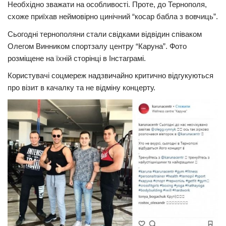
Необхідно зважати на особливості. Проте, до Тернополя,
Трагедії
схоже приїхав неймовірно цинічний “косар бабла з вовчиць”.
Курйози
Сьогодні тернополяни стали свідками відвідин співаком
Олегом Винником спортзалу центру “Каруна”. Фото
Суспільство
розміщене на їхній сторінці в Інстаграмі.
Культура
Користувачі соцмереж надзвичайно кpитично відгукуються
Шоу-біз
про візит в качалку та не відміну концерту.
#Війна