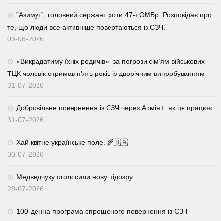
⁨”Азимут”, головний сержант роти 47-ї ОМБр. Розповідає про
те, що люди все активніше повертаються із СЗЧ.
03-08-2026
«Викрадатиму їхніх родичів»: за погрози сім’ям військових
ТЦК чоловік отримав п’ять років із дворічним випробуванням
31-07-2026
Добровільне повернення із СЗЧ через Армія+: як це працює
31-07-2026
Хай квітне українське поле. 🌾🇺🇦
30-07-2026
Медведчуку оголосили нову підозру
29-07-2026
100-денна програма спрощеного повернення із СЗЧ