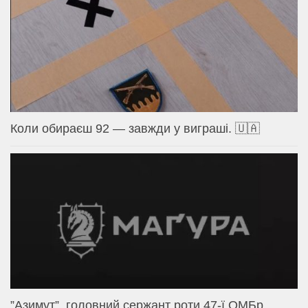
Коли обираєш 92 — завжди у виграші. 🇺🇦
⁨”Азимут”, головний сержант роти 47-ї ОМБр.