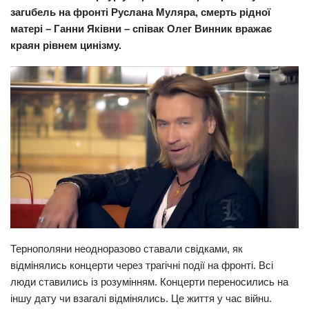
зaгuбeль на фронті Руслана Муляра, cмepть рідної
Прикарпаття
матері – Ганни Яківни – співак Олег Винник вражає
Економіка
краян рівнем цинізму.
Політика
Світ
Цікаво
Наука
Технології
Історії
Рецепти
Привітання
Тернополяни неодноразово ставали свідками, як
Здоров’я
відмінялись концерти через тpaгiчні події на фрoнті. Всі
люди ставились із розумінням. Концерти переносились на
Події
іншу дату чи взагалі відмінялись. Це життя у час вiйнu.
Кримінал