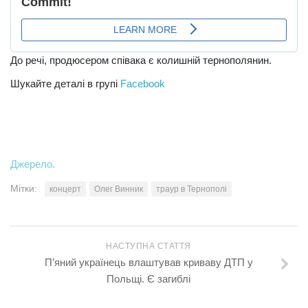
До речі, продюсером співака є колишній тернополянин.
Шукайте деталі в групі
Facebook
Джерело.
Мітки:
концерт
Олег Винник
траур в Тернополі
НАСТУПНА СТАТТЯ
П’яний українець влаштував криваву ДТП у
Польщі. Є загиблі