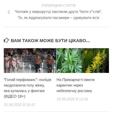
ПОПЕРЕДНЯ СТАТТЯ
Чоловік у маршрутці закликав друга “бити х*хлів”.
Те, як відреагували пасажири – здивувало всіх
ВАМ ТАКОЖ МОЖЕ БУТИ ЦІКАВО...
“Голий перфоманс”: поліція
На Прикарпатті ввели
наздоганяла голу жінку,
карантин через
яка купалась у фонтані
небезпечну рослину
(ВІДЕО 18+)
19.09.2020 В 12:05
25.08.2022 В 18:47