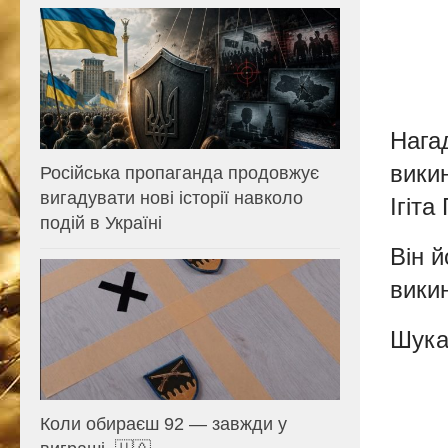
Нага
викин
Російська пропаганда продовжує
вигадувати нові історії навколо
Ігіта
подій в Україні
Він й
викин
Шука
Коли обираєш 92 — завжди у