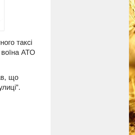
ого таксі
о воїна АТО
ав, що
улиці”.