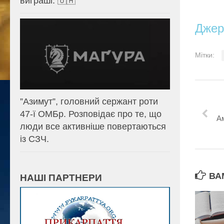
виграші. 🇺🇦
Джер
Мітки:
⁨”Азимут”, головний сержант роти
47-ї ОМБр. Розповідає про те, що
А
люди все активніше повертаються
із СЗЧ.
ВА
НАШІ ПАРТНЕРИ