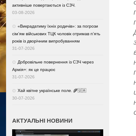
активніше повертаються із СЗЧ.
03-08-2026
«Викрадатиму їхніх родичів»: за погрози
сім’ям військових ТЦК чоловік отримав п’ять
років із дворічним випробуванням
31-07-2026
Добровільне повернення із СЗЧ через
Армія+: як це працює
31-07-2026
Хай квітне українське поле. 🌾🇺🇦
30-07-2026
АКТУАЛЬНІ НОВИНИ