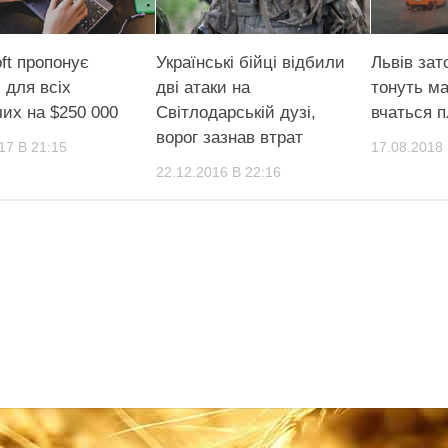
ft пропонує
Українські бійці відбили
Львів зат
 для всіх
дві атаки на
тонуть м
их на $250 000
Світлодарській дузі,
вчаться 
ворог зазнав втрат
17 В 21:15
17.08.2018 
22.12.2016 В 22:16