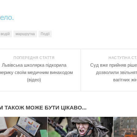
ело.
водій
маршрутка
Події
ПОПЕРЕДНЯ СТАТТЯ
НАСТУПНА СТ
Львівська школярка підкорила
Суд вже прийняв рішен
мерику своїм медичним винаходом
дозволили звільнят
(відео)
вагітних жі
М ТАКОЖ МОЖЕ БУТИ ЦІКАВО...