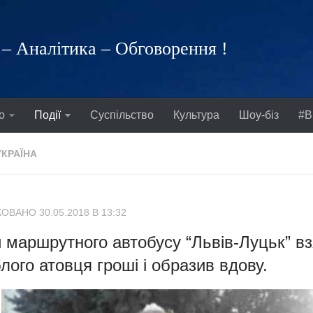
– Аналітика – Обговорення !
о
Події
Суспільство
Культура
Шоу-біз
#В
УКРАЇНА
ОВАНО 30.05.2018 В 13:32
 маршрутного автобусу “Львів-Луцьк” взя
лого атовця гроші і образив вдову.