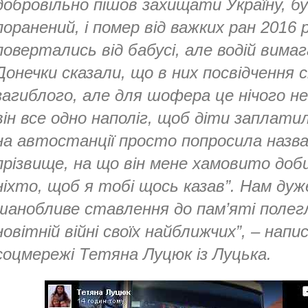
добровільно пішов захищати Україну, б
поранений, і помер від важких ран 2016 
повертались від бабусі, але водій вимаг
Донечки сказали, що в них посвідчення сі
загиблого, але для шофера це нічого не
він все одно наполіг, щоб діти заплати
на автостанції просто попросила назв
прізвище, на що він мене хамовито доби
ніхто, щоб я тобі щось казав”. Нам ду
шанобливе ставлення до пам’яті полегл
новітній війні своїх найближчих”, – напи
соцмережі Тетяна Луцюк із Луцька.