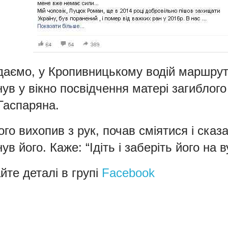
даємо, у Кропивницькому водій маршрутн
ув у вікно посвідчення матері загиблог
 Гаспаряна.
ого вихопив з рук, почав сміятися і сказ
ув його. Каже: “Ідіть і заберіть його на в
йте деталі в групі
Facebook