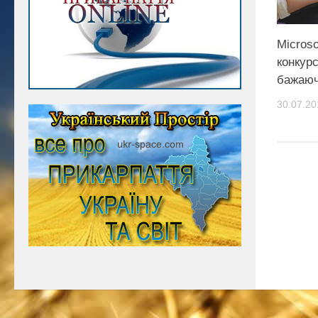
Microso
конкурс
бажаюч
30.07.20