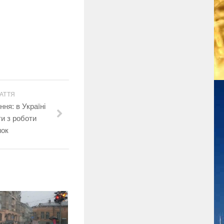
АТТЯ
ня: в Україні
и з роботи
нок