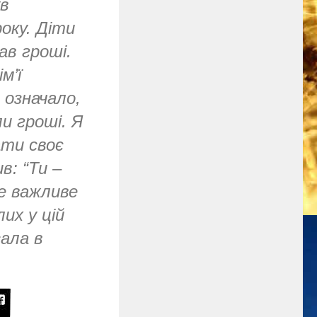
ув
року. Діти
ав гроші.
м’ї
 означало,
ли гроші. Я
ати своє
в: “Ти –
же важливе
их у цій
сала в