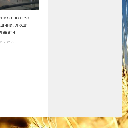
опило по пояс:
ашини, люди
плавати
В 23:58