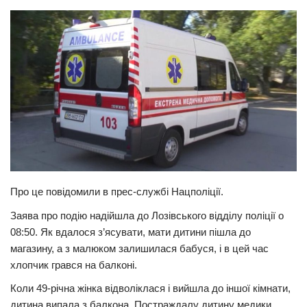
Прикарпаття
Економіка
Політика
Світ
Цікаво
Наука
Технології
Історії
Про це повідомили в прес-службі Нацполіції.
Рецепти
Заява про подію надійшла до Лозівського відділу полiцiї о
08:50. Як вдалося з’ясувати, мати дитини пішла до
Привітання
магазину, а з малюком залишилася бабуся, і в цей час
Здоров’я
хлопчик грався на балконі.
Події
Коли 49-річна жінка відволіклася і вийшла до іншої кімнати,
дитина випала з балкона. Пострaждaлу дитину мeдики
Кримінал