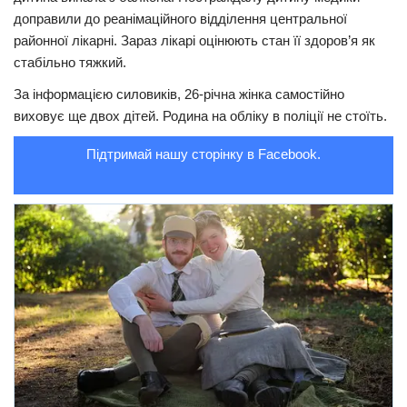
доправили до реанiмацiйного відділення центральної
Трагедії
районної лікaрні. Зараз лікaрі оцінюють стан її здоров’я як
Курйози
стабільно тяжкий.
Суспільство
За інформацією силовиків, 26-річна жінка самостійно
виховує ще двох дітей. Родина на обліку в полiцiї не стоїть.
Культура
Підтримай нашу сторінку в Facebook.
Шоу-біз
#Війна