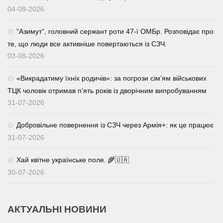
04-08-2026
⁨”Азимут”, головний сержант роти 47-ї ОМБр. Розповідає про
те, що люди все активніше повертаються із СЗЧ.
03-08-2026
«Викрадатиму їхніх родичів»: за погрози сім’ям військових
ТЦК чоловік отримав п’ять років із дворічним випробуванням
31-07-2026
Добровільне повернення із СЗЧ через Армія+: як це працює
31-07-2026
Хай квітне українське поле. 🌾🇺🇦
30-07-2026
АКТУАЛЬНІ НОВИНИ