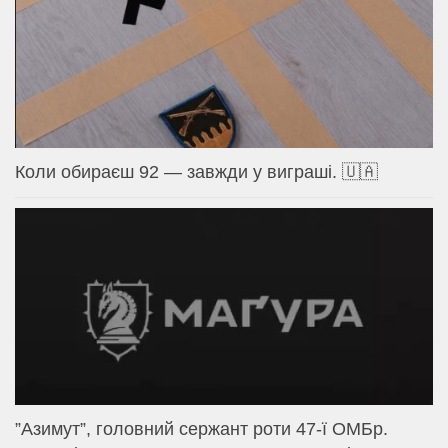
Коли обираєш 92 — завжди у виграші. 🇺🇦
⁨”Азимут”, головний сержант роти 47-ї ОМБр.