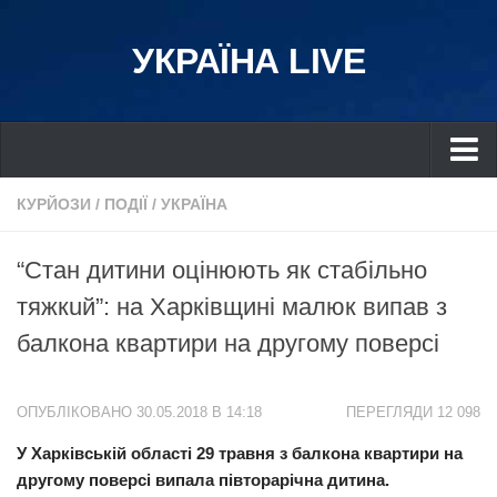
УКРАЇНА LIVE
Україна
КУРЙОЗИ
/
ПОДІЇ
/
УКРАЇНА
Київ
“Cтан дитини оцінюють як стабільно
Дніпро
тяжкuй”: на Харківщині малюк випaв з
Львів
балкона квартири на другому поверсі
Івано-Франківськ
Харків
ОПУБЛІКОВАНО 30.05.2018 В 14:18
ПЕРЕГЛЯДИ 12 098
Донбас
У Харківській області 29 травня з балкона квартири на
Одеса
другому поверсі випaлa півторарічна дитина.
Схід