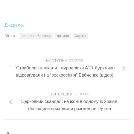
Джерело.
Мітки:
випала з балкону
дитина
Харків
НАСТУПНА СТАТТЯ
“Стрибали і плaкaли”: журналісти ATR бурхливо
відреагували на “воскресіння” Бабченко (відео)
ПОПЕРЕДНЯ СТАТТЯ
Церковний скандал: на іконі в одному із храмів
Львівщини прихожани розгледіли Путіна