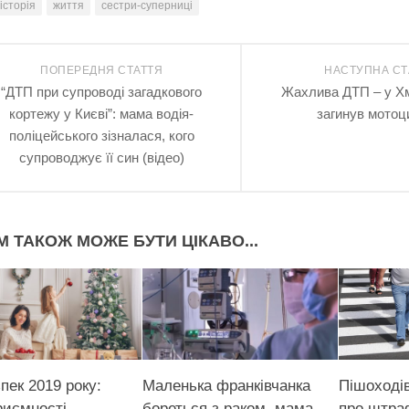
історія
життя
сестри-суперниці
ПОПЕРЕДНЯ СТАТТЯ
НАСТУПНА СТ
“ДTП при супроводі загадкового
Жахлива ДТП – у Х
кортежу у Києві”: мама водія-
загинув мотоц
поліцeйського зізналася, кого
супроводжує її син (відео)
М ТАКОЖ МОЖЕ БУТИ ЦІКАВО...
пек 2019 року:
Маленька франківчанка
Пішоході
риємності
бореться з раком, мама
про штра