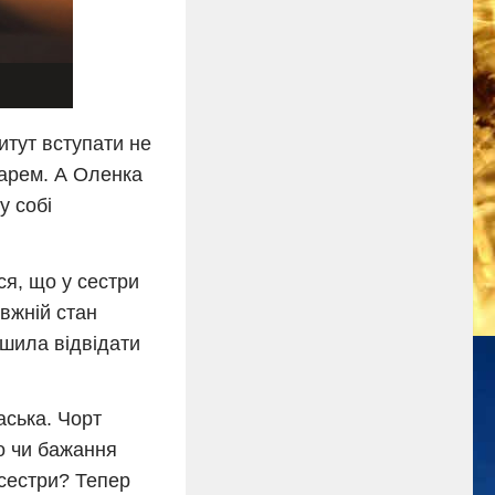
итут вступати не
карем. А Оленка
у собі
я, що у сестри
авжній стан
ішила відвідати
аська. Чорт
то чи бажання
 сестри? Тепер