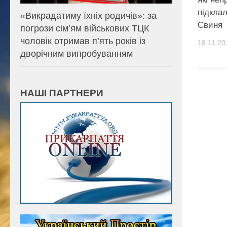
підкла
«Викрадатиму їхніх родичів»: за
Свиня
погрози сім’ям військових ТЦК
чоловік отримав п’ять років із
18.11.20
дворічним випробуванням
НАШІ ПАРТНЕРИ