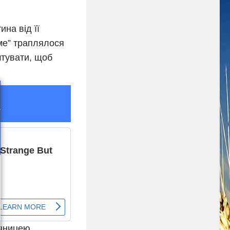
ина від її
аме” траплялося
штувати, щоб
’яницею