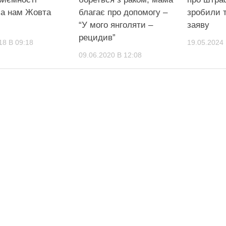
ла нам Жовта
благає про допомогу –
зробили 
“У мого янголяти –
заяву
рецидив”
18 В 09:18
19.05.2024 
09.06.2020 В 12:08