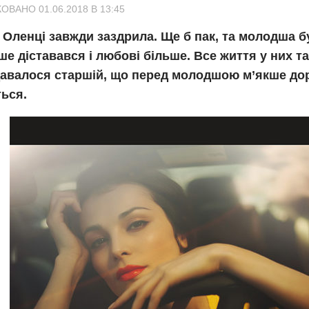
ОВАНО 01.06.2018 В 13:45
Оленці завжди заздрила. Ще б пак, та молодша бу
е діставався і любові більше. Все життя у них т
давалося старшій, що перед молодшою м’якше до
ться.