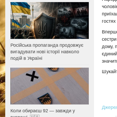
чолові
приїха
гостях
Вперше
сестри
Російська пропаганда продовжує
дому, 
вигадувати нові історії навколо
єдиний 
подій в Україні
значит
Шукайт
Джере
Коли обираєш 92 — завжди у