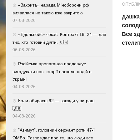
ОПУБЛІК
«Закрита» нарада Міноборони рф
виявилася не такою вже закритою
Дашка 
07-08-2026
солодш
Все з
«Едельвейс» чекає. Контракт 18–24 — для
тих, хто готовий діяти. 🇺🇦
стели
06-08-2026
Російська пропаганда продовжує
вигадувати нові історії навколо подій в
Україні
04-08-2026
Коли обираєш 92 — завжди у виграші.
🇺🇦
04-08-2026
⁨”Азимут”, головний сержант роти 47-ї
ОМБр. Розповідає про те, що люди все