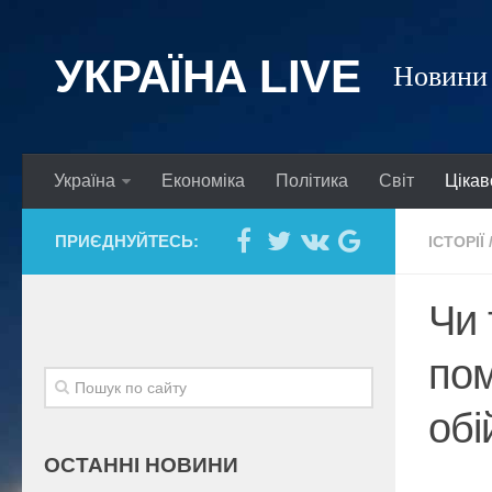
УКРАЇНА LIVE
Новини 
Україна
Економіка
Політика
Світ
Цікав
ПРИЄДНУЙТЕСЬ:
ІСТОРІЇ
Чи 
пом
обі
ОСТАННІ НОВИНИ