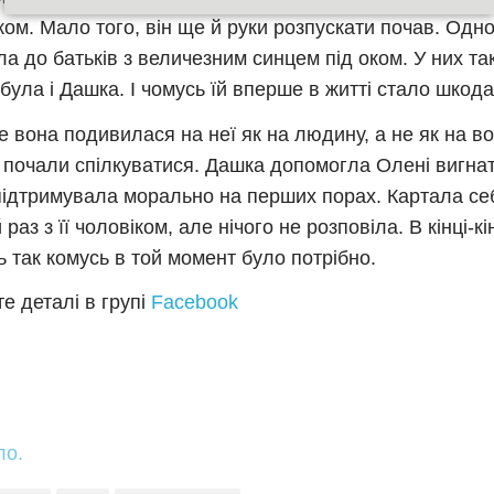
ком. Мало того, він ще й руки розпускати почав. Одно
ла до батьків з величезним синцем під оком. У них та
 була і Дашка. І чомусь їй вперше в житті стало шкода
 вона подивилася на неї як на людину, а не як на вор
 почали спілкуватися. Дашка допомогла Олені вигнат
підтримувала морально на перших порах. Картала себ
раз з її чоловіком, але нічого не розповіла. В кінці-кін
ь так комусь в той момент було потрібно.
е деталі в групі
Facebook
ло.