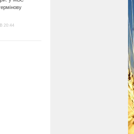
термінову
В 20:44