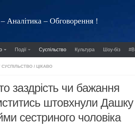
– Аналітика – Обговорення !
о
Події
Суспільство
Культура
Шоу-біз
#В
/
СУСПІЛЬСТВО
/
ЦІКАВО
то заздрість чи бажання
ститись штовхнули Дашку
йми сестриного чоловіка