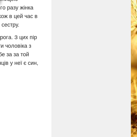
го разу жінка
кож в цей час в
 сестру.
ога. З цих пір
и чоловіка з
е за за той
ців у неї є син,