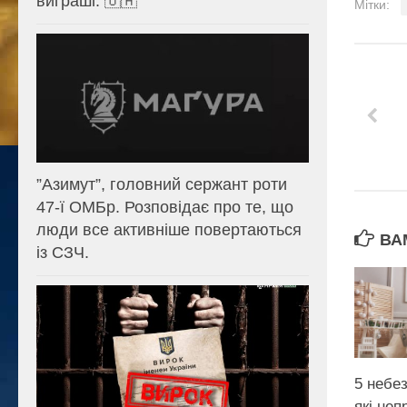
виграші. 🇺🇦
Мітки:
⁨”Азимут”, головний сержант роти
47-ї ОМБр. Розповідає про те, що
люди все активніше повертаються
ВА
із СЗЧ.
5 небез
які неп