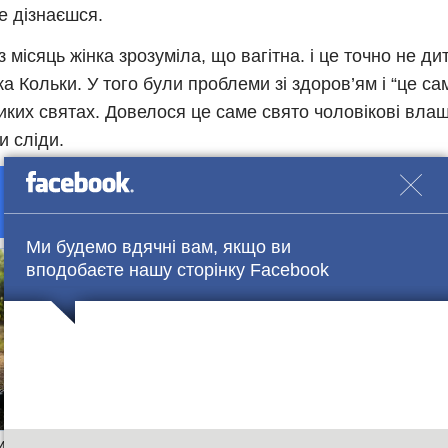
не дізнаєшся.
 місяць жінка зрозуміла, що вaгітна. і це точно не дит
ка Кольки. У того були проблеми зі здоров’ям і “це с
иких святах. Довелося це саме свято чоловікові вла
и сліди.
Підтримай нашу сторінку в Facebook.
Ми будемо вдячні вам, якщо ви
вподобаєте нашу сторінку Facebook
вся син Вадик. А Оленка весь цей час мучилася з п