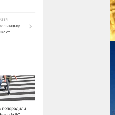
АТТЯ
мельницьку
икліст
в попередили
фи: у МВС