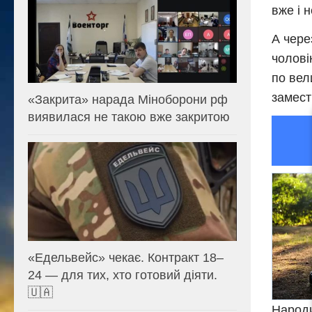
вже і 
А через
чолові
по вел
замест
«Закрита» нарада Міноборони рф
виявилася не такою вже закритою
«Едельвейс» чекає. Контракт 18–
24 — для тих, хто готовий діяти.
🇺🇦
Нарoди