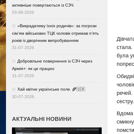
активніше повертаються із СЗЧ.
03-08-2026
«Викрадатиму їхніх родичів»: за погрози
сім’ям військових ТЦК чоловік отримав п’ять
Дівчат
років із дворічним випробуванням
стала.
31-07-2026
була уп
Добровільне повернення із СЗЧ через
попрес
Армія+: як це працює
Обидві
31-07-2026
чолові
Хай квітне українське поле. 🌾🇺🇦
речей.
30-07-2026
сестру.
Вдома 
АКТУАЛЬНІ НОВИНИ
смикну
помсти