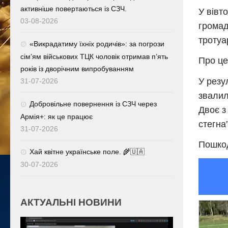
активніше повертаються із СЗЧ.
У вівт
03-08-2026
громад
тротуа
«Викрадатиму їхніх родичів»: за погрози
сім’ям військових ТЦК чоловік отримав п’ять
Про це
років із дворічним випробуванням
У резу
31-07-2026
звалил
Добровільне повернення із СЗЧ через
Двоє з
Армія+: як це працює
стегна
31-07-2026
Пошкод
Хай квітне українське поле. 🌾🇺🇦
30-07-2026
АКТУАЛЬНІ НОВИНИ