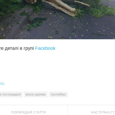
е деталі в групі
Facebook
ло.
є постраждалі
впало дерево
тролейбус
ПОПЕРЕДНЯ СТАТТЯ
НАСТУПНА СТ