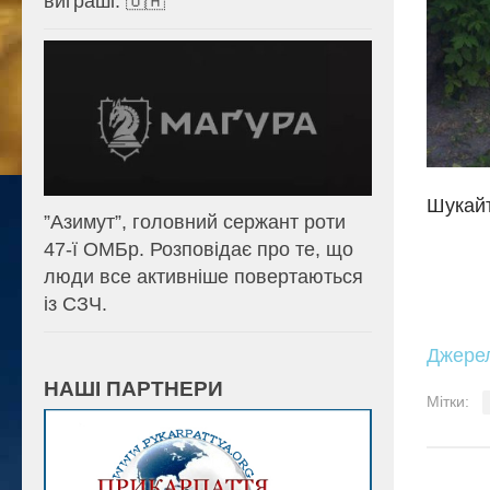
виграші. 🇺🇦
Шукайт
⁨”Азимут”, головний сержант роти
47-ї ОМБр. Розповідає про те, що
люди все активніше повертаються
із СЗЧ.
Джере
НАШІ ПАРТНЕРИ
Мітки: