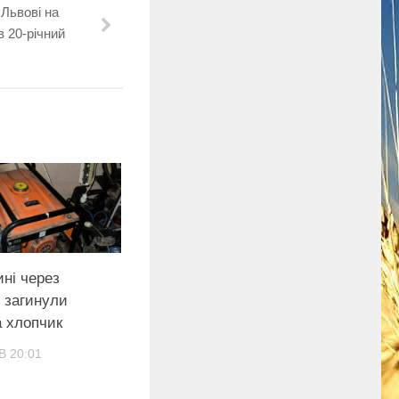
 Львові на
в 20-річний
ні через
 загинули
а хлопчик
В 20:01