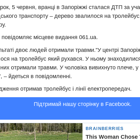
орок, 5 червня, вранці в Запоріжжі сталася ДТП за уч
ського транспорту – дерево звалилося на тролейбус
ру.
 повідомляє місцеве видання 061.ua.
льтаті двоє людей отримали травми.”У центрі Запор
ося на тролейбус який рухався. У ньому знаходилися
 них отримали травми. У чоловіка вивихнуто плече, у
”, – йдеться в повідомленні.
ження отримав тролейбус і лінії електропередач.
Підтримай нашу сторінку в Facebook.