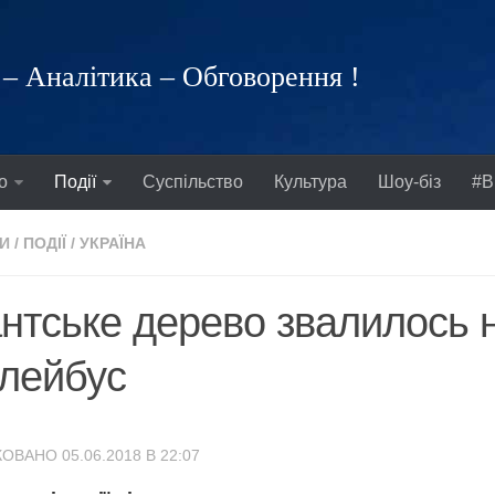
– Аналітика – Обговорення !
о
Події
Суспільство
Культура
Шоу-біз
#В
И
/
ПОДІЇ
/
УКРАЇНА
антське дерево звалилось 
лейбус
ОВАНО 05.06.2018 В 22:07