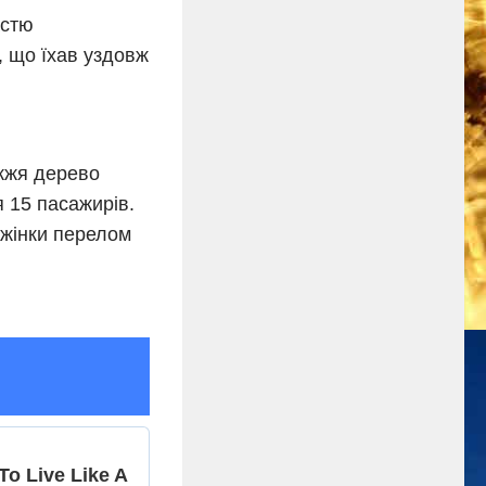
астю
, що їхав уздовж
іжжя дерево
 15 пасажирів.
 жінки перелом