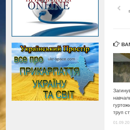
ВА
Загину
навчал
гуртож
труп с
01.09.20