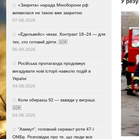
У резу
«Закрита» нарада Міноборони рф
виявилася не такою вже закритою
07-08-2026
«Едельвейс» чекає. Контракт 18–24 — для
тих, хто готовий діяти. 🇺🇦
06-08-2026
Російська пропаганда продовжує
вигадувати нові історії навколо подій в
Україні
04-08-2026
Коли обираєш 92 — завжди у виграші.
🇺🇦
04-08-2026
⁨”Азимут”, головний сержант роти 47-ї
ОМБр. Розповідає про те, що люди все