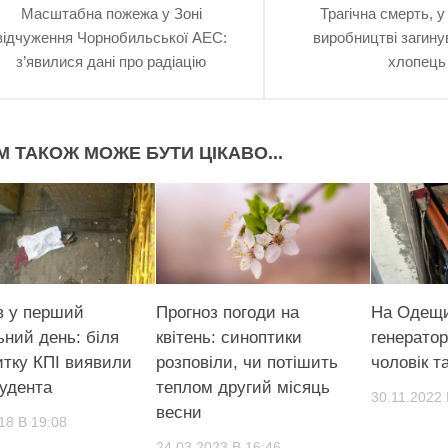
Масштабна пожежа у Зоні
Трагічна смерть, у
відчуження Чорнобильської АЕС:
виробництві загину
з’явилися дані про радіацію
хлопець
М ТАКОЖ МОЖЕ БУТИ ЦІКАВО...
в у перший
Прогноз погоди на
На Одещи
ьний день: біля
квітень: синоптики
генератор
итку КПІ виявили
розповіли, чи потішить
чоловік т
тудента
теплом другий місяць
30.11.2022 
весни
18 В 19:08
24.03.2023 В 16:46